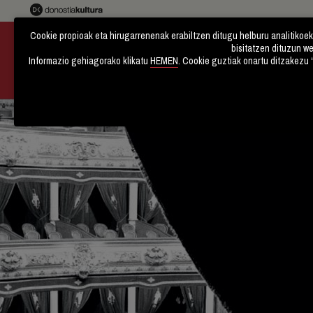
Cookie propioak eta hirugarrenenak erabiltzen ditugu helburu analitikoek
bisitatzen dituzun web
Informazio gehiagorako klikatu
HEMEN
. Cookie guztiak onartu ditzakezu
SARE SOZIALA