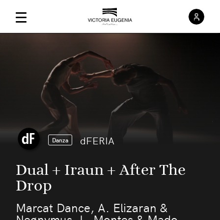
Inici
Menú Principal
dFERIA
Danza
Dual + Iraun + After The
Drop
Marcat Dance, A. Elizaran &
Neønymus, L. Montes & Mado