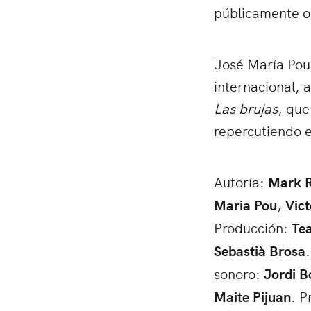
públicamente o 
José María Pou 
internacional, 
Las brujas
, que
repercutiendo e
Autoría:
Mark R
Maria Pou
,
Vict
Producción:
Te
Sebastià Brosa
sonoro:
Jordi B
Maite Pijuan
. P