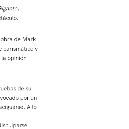
igante
,
ctáculo.
a obra de Mark
e carismático y
 la opinión
pruebas de su
rovocado por un
ciguarse. A lo
disculparse