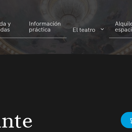
da y
Información
Alquil
adas
práctica
espac
El teatro
ante