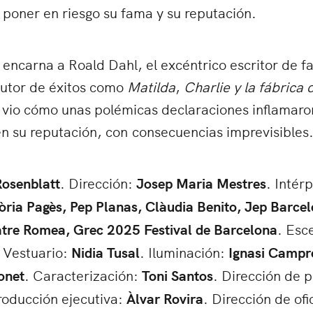
poner en riesgo su fama y su reputación.
encarna a Roald Dahl, el excéntrico escritor de 
autor de éxitos como
Matilda
,
Charlie y la fábrica
 vio cómo unas polémicas declaraciones inflamaron
n su reputación, con consecuencias imprevisibles
osenblatt
. Dirección:
Josep Maria Mestres
. Intér
òria Pagès, Pep Planas, Clàudia Benito, Jep Barcel
atre Romea, Grec 2025 Festival de Barcelona
. Esc
. Vestuario:
Nidia Tusal
. Iluminación:
Ignasi Camp
onet
. Caracterización:
Toni Santos
. Dirección de 
roducción ejecutiva:
Àlvar Rovira
. Dirección de ofi