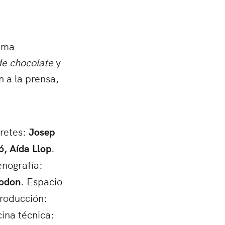
fama
 de chocolate
y
 a la prensa,
.
pretes:
Josep
ó, Aída Llop
.
enografía:
rodon
. Espacio
producción:
cina técnica: