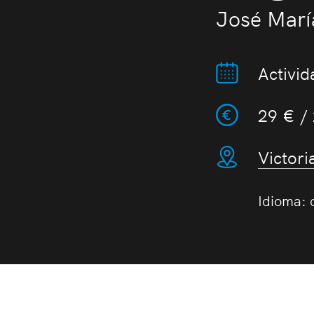
José Marí
Activid
29 € /
Victori
Idioma: 