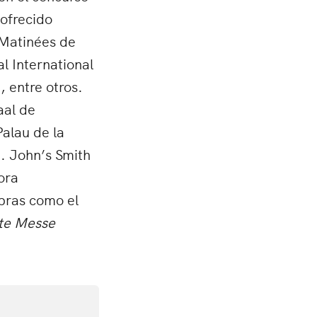
 ofrecido
 Matinées de
l International
 entre otros.
aal de
alau de la
. John’s Smith
ora
bras como el
ite Messe