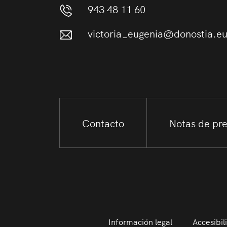
943 48 11 60
victoria_eugenia@donostia.e
Contacto
Notas de pr
Información legal
Accesibil