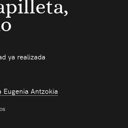
pilleta,
no
ad ya realizada
a Eugenia Antzokia
os