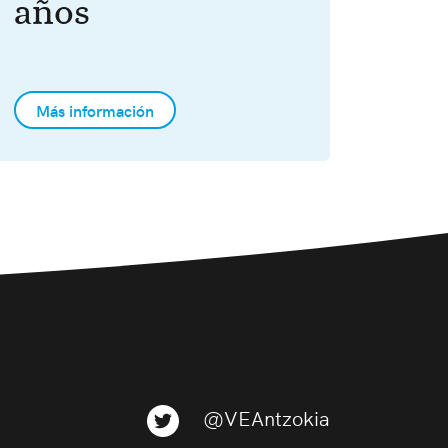
años
Más información
@VEAntzokia