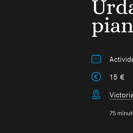
Urda
pia
Activid
15 €
Victori
75 minut