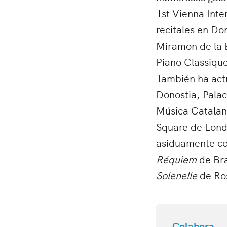
1st Vienna Inte
recitales en Do
Miramon de la 
Piano Classique
También ha actu
Donostia, Palac
Música Catalana
Square de Lond
asiduamente co
Réquiem
de Bra
Solenelle
de Ros
Colabora