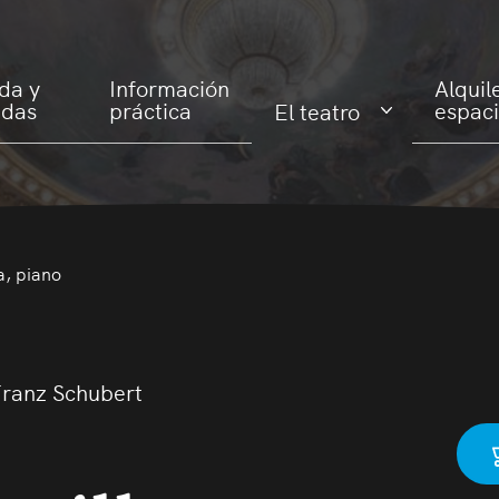
da y
Información
Alquil
adas
práctica
espac
El teatro
a, piano
Franz Schubert