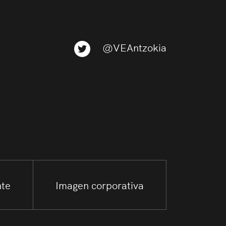
@VEAntzokia
nte
Imagen corporativa