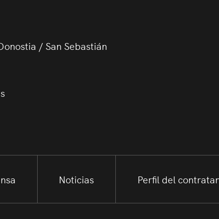
Donostia / San Sebastián
us
ensa
Noticias
Perfil del contrata