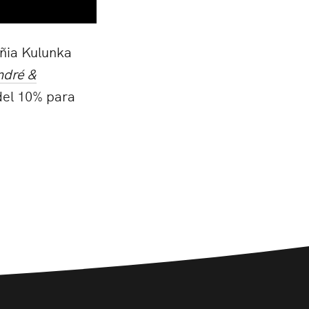
añia Kulunka
ndré &
del 10% para