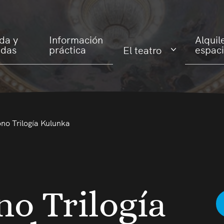
da y
Información
Alquil
adas
práctica
espac
El teatro
no Trilogía Kulunka
o Trilogía