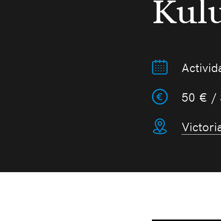
Kul
Activid
50 € /
Victori