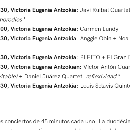
:30, Victoria Eugenia Antzokia
:
Javi Ruibal Cuarte
morodios
*
:00, Victoria Eugenia Antzokia:
Carmen Lundy
:30, Victoria Eugenia Antzokia:
Anggie Obin + Noa 
:30, Victoria Eugenia Antzokia:
PLEITO + El Gran
:30, Victoria Eugenia Antzokian:
Víctor Antón Cuar
itable)
+ Daniel Juárez Quartet:
reflexividad
*
:30, Victoria Eugenia Antzokia:
Louis Sclavis Quinte
s conciertos de 45 minutos cada uno. La duodéci
 sexta consecutiva que se celebre dentro del marc