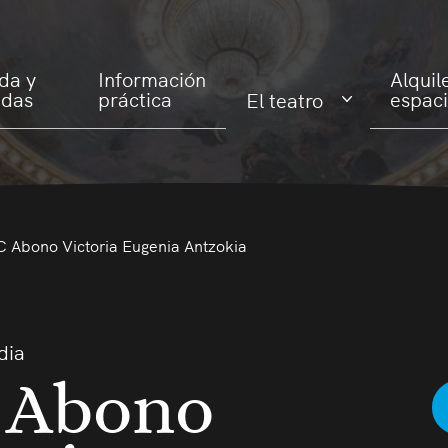
da y
Información
Alquil
adas
práctica
espac
El teatro
 Abono Victoria Eugenia Antzokia
dia
 Abono