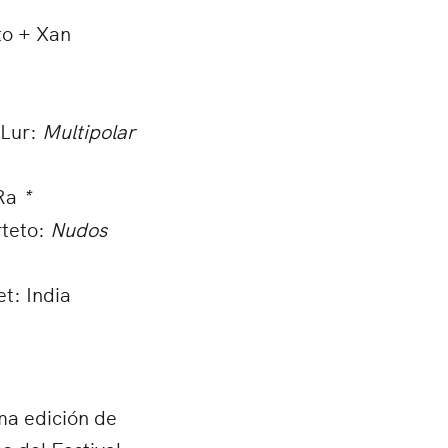
to + Xan
Lur:
Multipolar
 Ra
*
teto:
Nudos
t: India
ma edición de
o del Festival