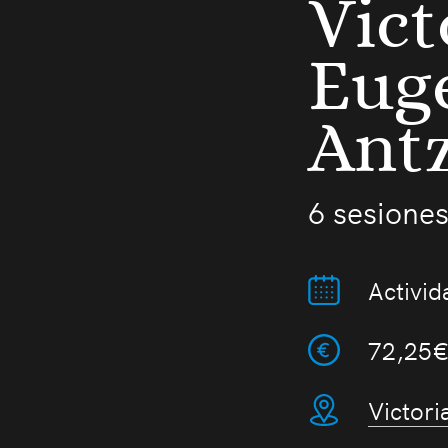
Vict
Eug
Ant
6 sesiones
Activid
72,25
Victori