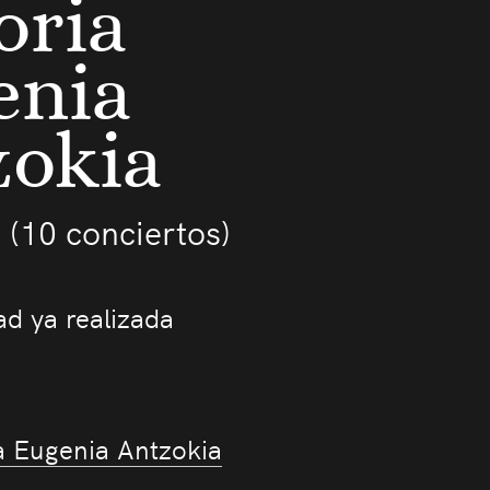
oria
enia
zokia
 (10 conciertos)
ad ya realizada
€
a Eugenia Antzokia