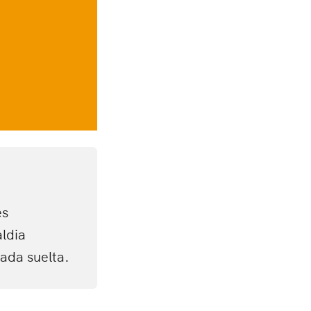
es
ldia
rada suelta.