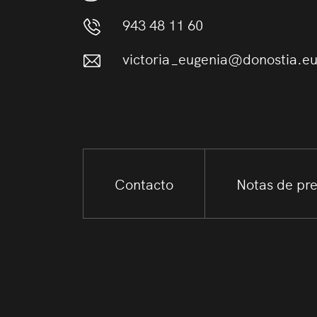
943 48 11 60
victoria_eugenia@donostia.e
Contacto
Notas de pr