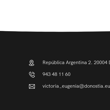
República Argentina 2. 20004 
943 48 11 60
victoria_eugenia@donostia.e