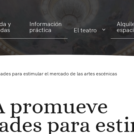
da y
Información
Alquil
adas
práctica
espac
El teatro
des para estimular el mercado de las artes escénicas
A promueve
dades para est