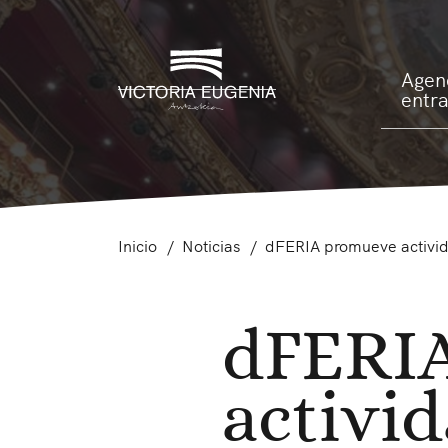
Agen
entr
Inicio
Noticias
dFERIA promueve activida
dFERI
activi