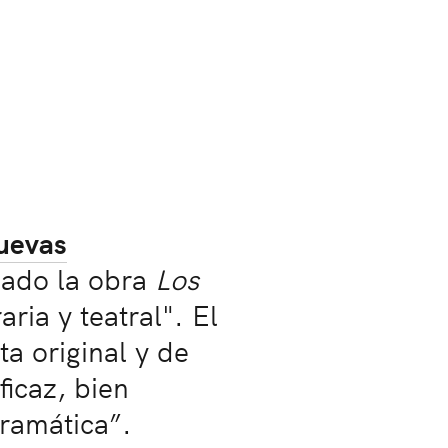
uevas
nado la obra
Los
aria y teatral". El
ta original y de
ficaz, bien
ramática”.