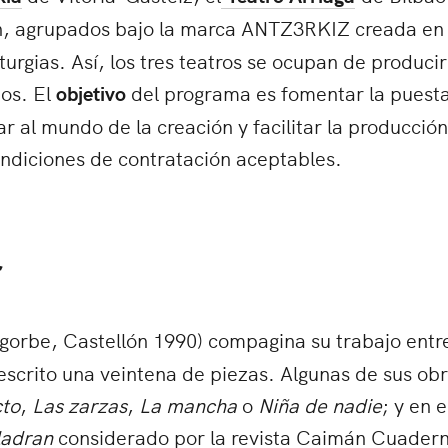
, agrupados bajo la marca ANTZ3RKIZ creada en 
gias. Así, los tres teatros se ocupan de producir
os. El
objetivo
del programa es fomentar la puest
r al mundo de la creación y facilitar la producció
ondiciones de contratación aceptables.
r
gorbe, Castellón 1990) compagina su trabajo entre 
 escrito una veintena de piezas. Algunas de sus ob
cto
,
Las zarzas
,
La mancha
o
Niña de nadie
; y en 
ladran
considerado por la revista Caimán Cuader