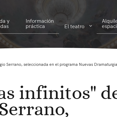
da y
Información
Alquil
adas
práctica
espac
El teatro
Sergio Serrano, seleccionada en el programa Nuevas Dramaturgi
as infinitos" d
 Serrano,