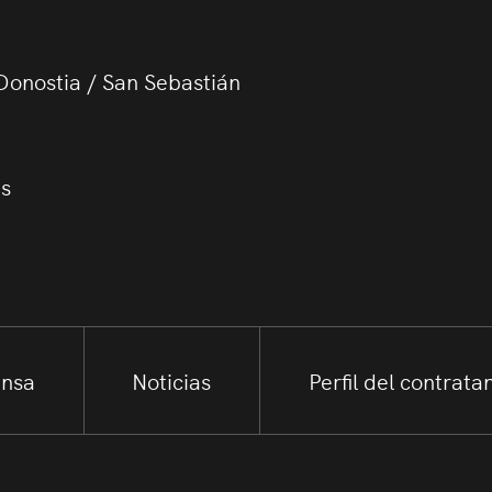
Donostia / San Sebastián
us
ensa
Noticias
Perfil del contrata