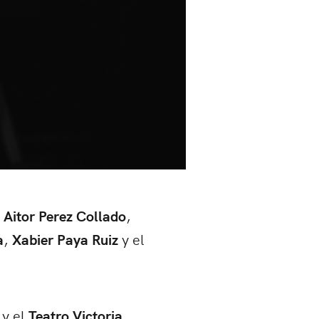
Aitor Perez Collado
,
a
,
Xabier Paya Ruiz
y el
 y el
Teatro Victoria