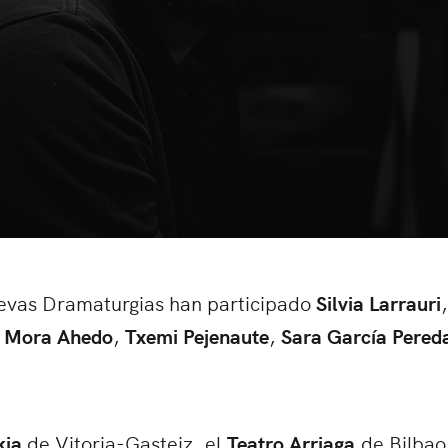
uevas Dramaturgias han participado
Silvia Larrauri
,
 Mora Ahedo
,
Txemi Pejenaute
,
Sara García Pered
kia
de Vitoria-Gasteiz, el
Teatro Arriaga
de Bilbao