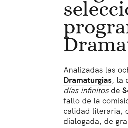
selecci
progr
Dramat
Analizadas las o
Dramaturgias
, la
días infinitos
de
S
fallo de la comisi
calidad literaria,
dialogada, de gr