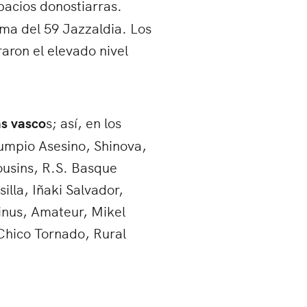
pacios donostiarras.
ama del 59 Jazzaldia. Los
aron el elevado nivel
as vasco
s; así, en los
lumpio Asesino, Shinova,
ousins, R.S. Basque
illa, Iñaki Salvador,
tinus, Amateur, Mikel
Chico Tornado, Rural