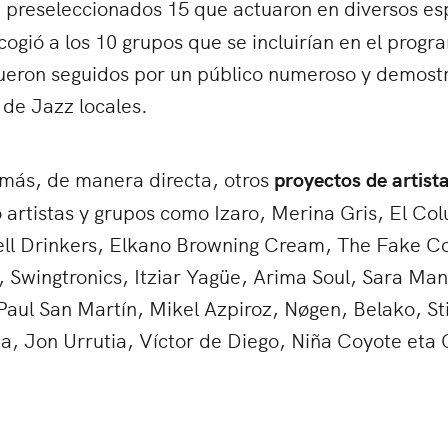
n preseleccionados 15 que actuaron en diversos es
cogió a los 10 grupos que se incluirían en el progr
fueron seguidos por un público numeroso y demostr
 de Jazz locales.
emás, de manera directa, otros
proyectos de artist
 artistas y grupos como Izaro, Merina Gris, El Co
ell Drinkers, Elkano Browning Cream, The Fake C
 Swingtronics, Itziar Yagüe, Arima Soul, Sara Mans
 Paul San Martín, Mikel Azpiroz, Nøgen, Belako, S
, Jon Urrutia, Víctor de Diego, Niña Coyote eta 