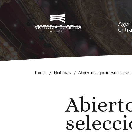
Agen
entr
Inicio
Noticias
Abierto el proceso de se
Abierto
selecc