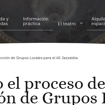
da y
Información
Alquil
adas
práctica
espac
El teatro
lección de Grupos Locales para el 60 Jazzaldia
 el proceso d
ión de Grupos 