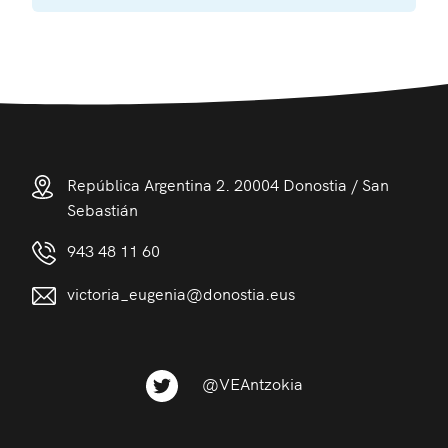
República Argentina 2. 20004 Donostia / San
Sebastián
943 48 11 60
victoria_eugenia@donostia.eus
@VEAntzokia