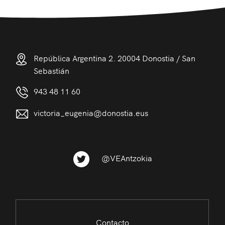
República Argentina 2. 20004 Donostia / San
Sebastián
943 48 11 60
victoria_eugenia@donostia.eus
@VEAntzokia
Contacto