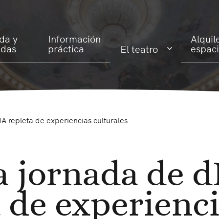
da y
Información
Alquil
adas
práctica
espac
El teatro
A repleta de experiencias culturales
a jornada de 
a de experienc