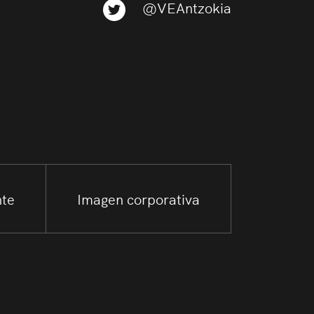
@VEAntzokia
nte
Imagen corporativa