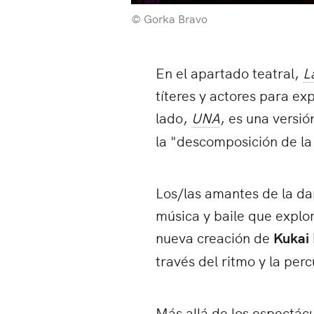
© Gorka Bravo
En el apartado teatral,
L
títeres y actores para exp
lado,
UNA
, es una versió
la "descomposición de la
Los/las amantes de la da
música y baile que explo
nueva creación de
Kukai
través del ritmo y la perc
Más allá de los espectác