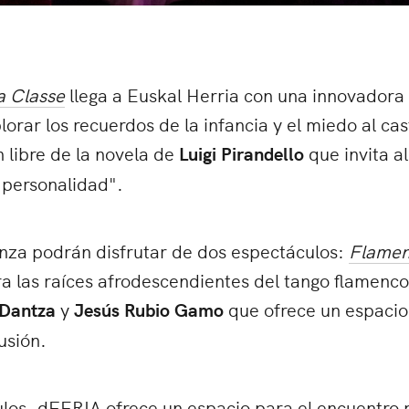
a Classe
llega a Euskal Herria con una innovador
lorar los recuerdos de la infancia y el miedo al cas
n libre de la novela de
Luigi Pirandello
que invita a
 personalidad".
nza podrán disfrutar de dos espectáculos:
Flamen
ra las raíces afrodescendientes del tango flamenco
 Dantza
y
Jesús Rubio Gamo
que ofrece un espacio 
usión.
ulos, dFERIA ofrece un espacio para el encuentro 