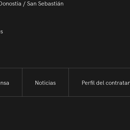
Donostia / San Sebastián
us
ensa
Noticias
Perfil del contrata