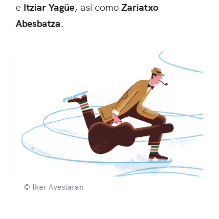
e
Itziar Yagüe
, así como
Zariatxo
Abesbatza
.
© Iker Ayestaran