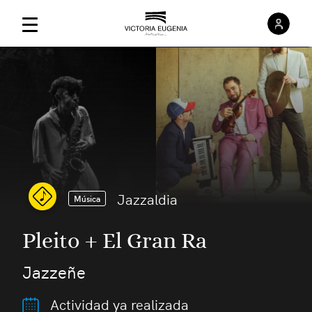
Inici
Menú Principal
Jazzaldia
Música
Pleito + El Gran Ra
Jazzeñe
Actividad ya realizada