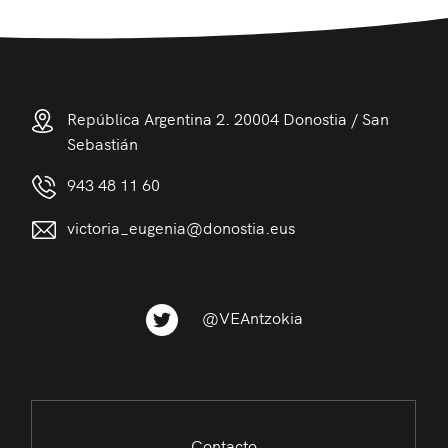
República Argentina 2. 20004 Donostia / San
Sebastián
943 48 11 60
victoria_eugenia@donostia.eus
@VEAntzokia
Contacto