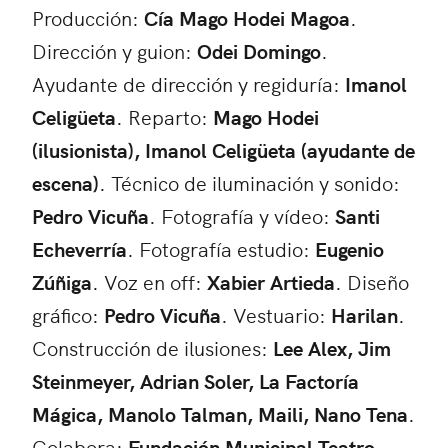
Producción:
Cía Mago Hodei Magoa
.
Dirección y guion:
Odei Domingo
.
Ayudante de dirección y regiduría:
Imanol
Celigüeta
. Reparto:
Mago Hodei
(ilusionista), Imanol Celigüeta (ayudante de
escena)
. Técnico de iluminación y sonido:
Pedro Vicuña
. Fotografía y vídeo:
Santi
Echeverría
. Fotografía estudio:
Eugenio
Zúñiga
. Voz en off:
Xabier Artieda
. Diseño
gráfico:
Pedro Vicuña
. Vestuario:
Harilan
.
Construcción de ilusiones:
Lee Alex, Jim
Steinmeyer, Adrian Soler, La Factoría
Mágica, Manolo Talman, Maili, Nano Tena
.
Colabora:
Fundación Municipal Teatro