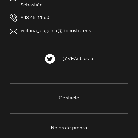
Sebastián
943 48 11 60
victoria_eugenia@donostia.eus
@VEAntzokia
Contacto
Notas de prensa