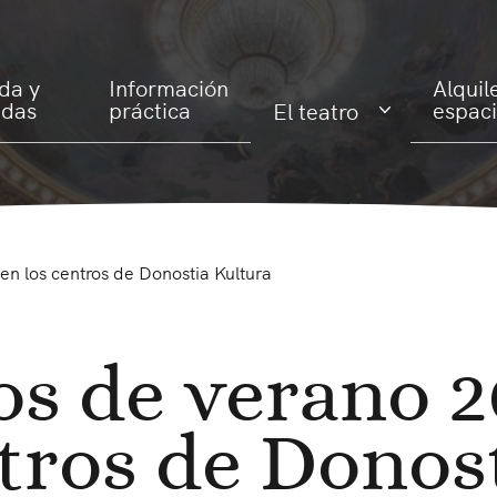
da y
Información
Alquil
adas
práctica
espac
El teatro
en los centros de Donostia Kultura
os de verano 2
ntros de Donos