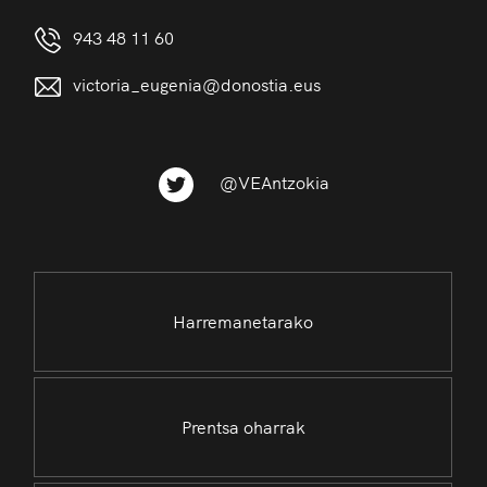
943 48 11 60
victoria_eugenia@donostia.eus
@VEAntzokia
Harremanetarako
Prentsa oharrak