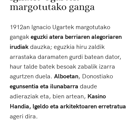
margotutako ganga
1912an Ignacio Ugartek margotutako
gangak
eguzki atera berriaren alegoriaren
irudiak
dauzka; eguzkia hiru zaldik
arrastaka daramaten gurdi batean dator,
haur talde batek besoak zabalik izarra
agurtzen duela.
Alboetan
, Donostiako
egunsentia eta ilunabarra
daude
adieraziak eta, bien artean,
Kasino
Handia, Igeldo eta arkitektoaren erretratua
ageri dira.