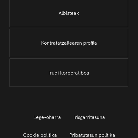
Albisteak
Kontratatzailearen profila
Irudi korporatiboa
Lege-oharra
Irisgarritasuna
Cookie politika
Pribatutasun politika