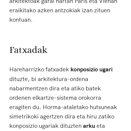
arkitektoak garai hartan Paris eta Vienan
eraikitako azken antzokiak izan zituen
kontuan.
Fatxadak
Hareharrizko fatxadek
konposizio ugari
dituzte, bi arkitektura-ordena
nabarmentzen dira eta atiko batek
ordenen elkartze-sistema orokorra
eragiten du. Horma-ataletako hutsuneak
simetrikoki agertzen dira eta hiru zatiko
konposizio ugariak dituzten
arku
eta