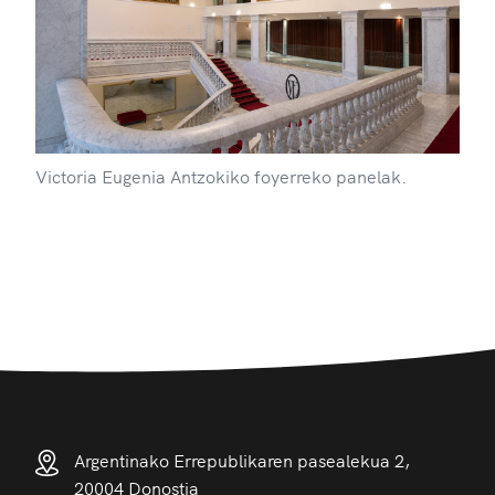
Victoria Eugenia Antzokiko foyerreko panelak.
Argentinako Errepublikaren pasealekua 2,
20004 Donostia