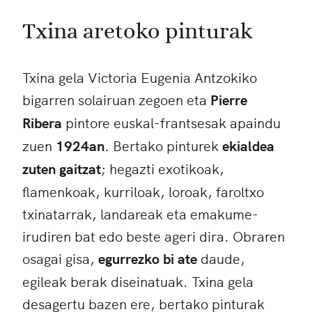
Txina aretoko pinturak
Txina gela Victoria Eugenia Antzokiko
bigarren solairuan zegoen eta
Pierre
Ribera
pintore euskal-frantsesak apaindu
zuen
1924an
. Bertako pinturek
ekialdea
zuten gaitzat
; hegazti exotikoak,
flamenkoak, kurriloak, loroak, faroltxo
txinatarrak, landareak eta emakume-
irudiren bat edo beste ageri dira. Obraren
osagai gisa,
egurrezko bi ate
daude,
egileak berak diseinatuak. Txina gela
desagertu bazen ere, bertako pinturak