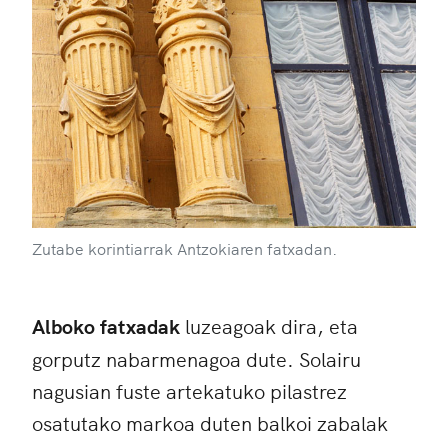
Zutabe korintiarrak Antzokiaren fatxadan.
Alboko fatxadak
luzeagoak dira, eta
gorputz nabarmenagoa dute. Solairu
nagusian fuste artekatuko pilastrez
osatutako markoa duten balkoi zabalak