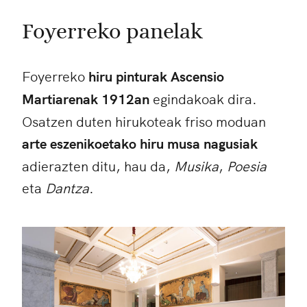
Foyerreko panelak
Foyerreko
hiru pinturak Ascensio
Martiarenak 1912an
egindakoak dira.
Osatzen duten hirukoteak friso moduan
arte eszenikoetako hiru musa nagusiak
adierazten ditu, hau da,
Musika
,
Poesia
eta
Dantza
.