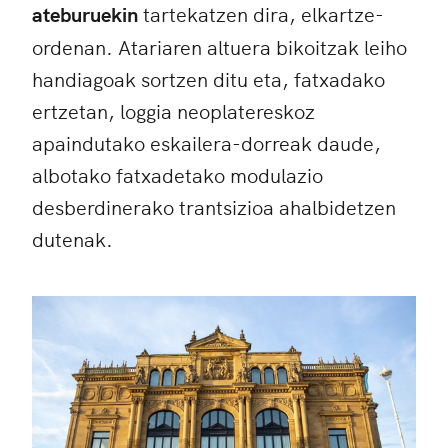
ateburuekin
tartekatzen dira, elkartze-
ordenan. Atariaren altuera bikoitzak leiho
handiagoak sortzen ditu eta, fatxadako
ertzetan, loggia neoplatereskoz
apaindutako eskailera-dorreak daude,
albotako fatxadetako modulazio
desberdinerako trantsizioa ahalbidetzen
dutenak.