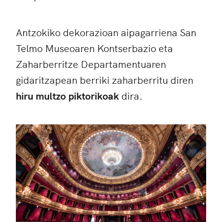
Antzokiko dekorazioan aipagarriena San
Telmo Museoaren Kontserbazio eta
Zaharberritze Departamentuaren
gidaritzapean berriki zaharberritu diren
hiru multzo piktorikoak
dira.