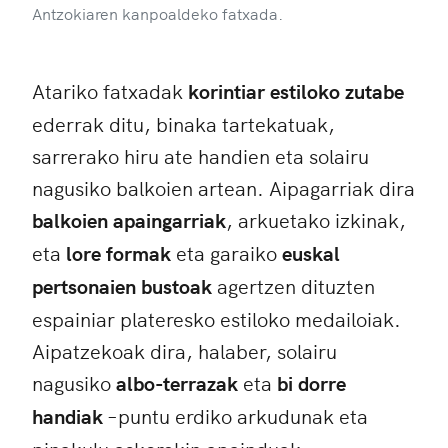
Antzokiaren kanpoaldeko fatxada.
Atariko fatxadak
korintiar estiloko zutabe
ederrak ditu, binaka tartekatuak,
sarrerako hiru ate handien eta solairu
nagusiko balkoien artean. Aipagarriak dira
balkoien apaingarriak
, arkuetako izkinak,
eta
lore formak
eta garaiko
euskal
pertsonaien bustoak
agertzen dituzten
espainiar plateresko estiloko medailoiak.
Aipatzekoak dira, halaber, solairu
nagusiko
albo-terrazak
eta
bi dorre
handiak
–puntu erdiko arkudunak eta