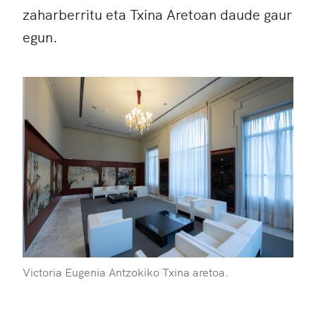
zaharberritu eta Txina Aretoan daude gaur
egun.
Victoria Eugenia Antzokiko Txina aretoa.