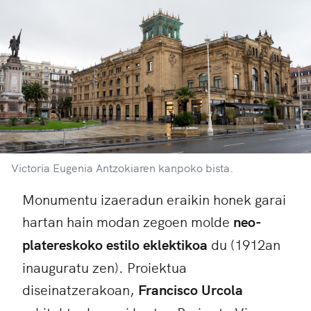
Victoria Eugenia Antzokiaren kanpoko bista.
Monumentu izaeradun eraikin honek garai
hartan hain modan zegoen molde
neo-
platereskoko estilo eklektikoa
du (1912an
inauguratu zen). Proiektua
diseinatzerakoan,
Francisco Urcola