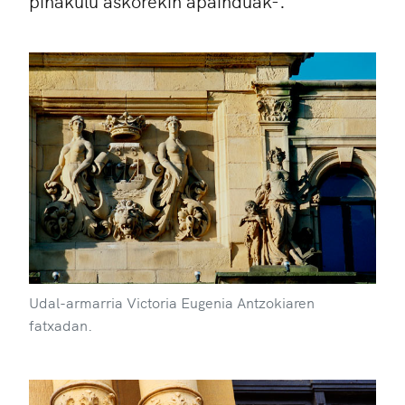
pinakulu askorekin apainduak-.
Udal-armarria Victoria Eugenia Antzokiaren
fatxadan.