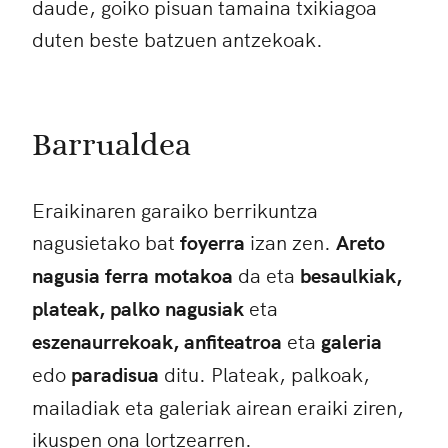
daude, goiko pisuan tamaina txikiagoa
duten beste batzuen antzekoak.
Barrualdea
Eraikinaren garaiko berrikuntza
nagusietako bat
foyerra
izan zen.
Areto
nagusia ferra motakoa
da eta
besaulkiak,
plateak, palko nagusiak
eta
eszenaurrekoak, anfiteatroa
eta
galeria
edo
paradisua
ditu. Plateak, palkoak,
mailadiak eta galeriak airean eraiki ziren,
ikuspen ona lortzearren.