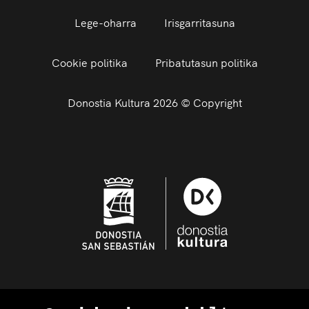
Lege-oharra
Irisgarritasuna
Cookie politika
Pribatutasun politika
Donostia Kultura 2026 © Copyright