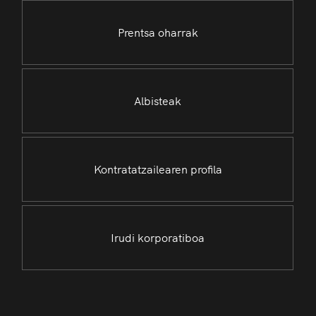
Prentsa oharrak
Albisteak
Kontratatzailearen profila
Irudi korporatiboa