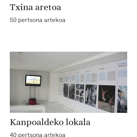
Txina aretoa
50 pertsona artekoa
Kanpoaldeko lokala
40 pertsona artekoa