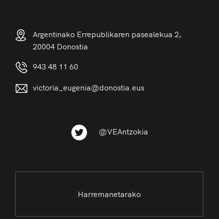
Argentinako Errepublikaren pasealekua 2,
20004 Donostia
943 48 11 60
victoria_eugenia@donostia.eus
@VEAntzokia
Harremanetarako