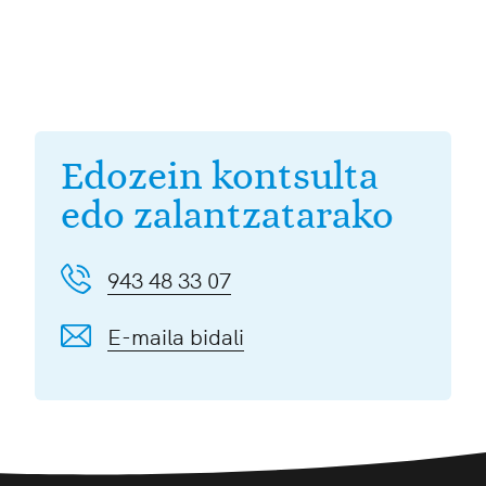
Edozein kontsulta
edo zalantzatarako
943 48 33 07
E-maila bidali