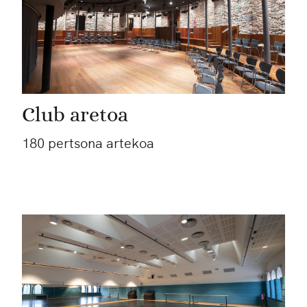
Club aretoa
180 pertsona artekoa