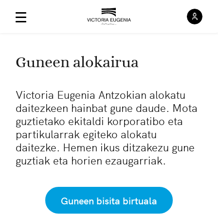
Saioa
Menú Principal
Guneen alokairua
Victoria Eugenia Antzokian alokatu
daitezkeen hainbat gune daude. Mota
guztietako ekitaldi korporatibo eta
partikularrak egiteko alokatu
daitezke. Hemen ikus ditzakezu gune
guztiak eta horien ezaugarriak.
Guneen bisita birtuala