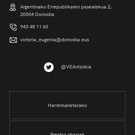
Argentinako Errepublikaren pasealekua 2,
20004 Donostia
943 48 11 60
victoria_eugenia@donostia.eus
@VEAntzokia
Harremanetarako
Prentsa oharrak