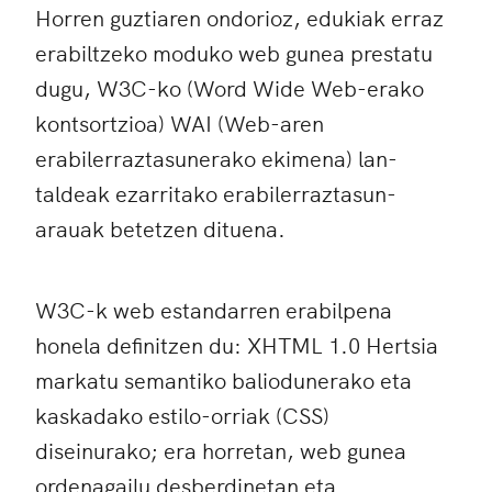
Horren guztiaren ondorioz, edukiak erraz
erabiltzeko moduko web gunea prestatu
dugu, W3C-ko (Word Wide Web-erako
kontsortzioa) WAI (Web-aren
erabilerraztasunerako ekimena) lan-
taldeak ezarritako erabilerraztasun-
arauak betetzen dituena.
W3C-k web estandarren erabilpena
honela definitzen du: XHTML 1.0 Hertsia
markatu semantiko baliodunerako eta
kaskadako estilo-orriak (CSS)
diseinurako; era horretan, web gunea
ordenagailu desberdinetan eta