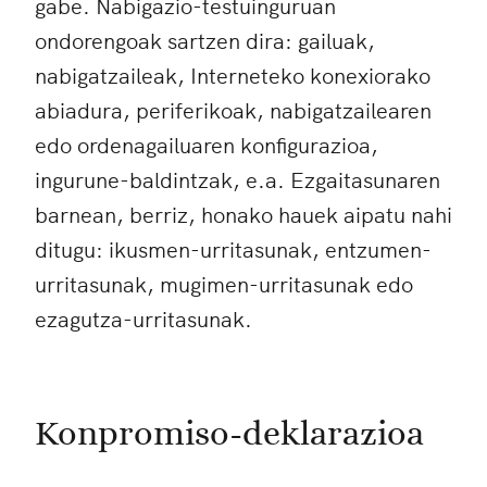
gabe. Nabigazio-testuinguruan
ondorengoak sartzen dira: gailuak,
nabigatzaileak, Interneteko konexiorako
abiadura, periferikoak, nabigatzailearen
edo ordenagailuaren konfigurazioa,
ingurune-baldintzak, e.a. Ezgaitasunaren
barnean, berriz, honako hauek aipatu nahi
ditugu: ikusmen-urritasunak, entzumen-
urritasunak, mugimen-urritasunak edo
ezagutza-urritasunak.
Konpromiso-deklarazioa