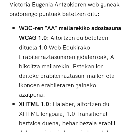
Victoria Eugenia Antzokiaren web guneak
ondorengo puntuak betetzen ditu:
W3C-ren "AA" mailarekiko adostasuna
WCAG 1.0
: Aitortzen du betetzen
dituela 1.0 Web Edukirako
Erabilerraztasunaren gidalerroak, A
bikoitza mailarekin. Estekan lor
daiteke erabilerraztasun-mailen eta
ikonoen erabileraren gaineko
azalpena.
XHTML 1.0
: Halaber, aitortzen du
XHTML lengoaia, 1.0 Transitional
bertsioa duena, behar bezala erabili