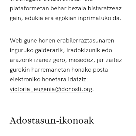
plataformetan behar bezala bistaratzeaz
gain, edukia era egokian inprimatuko da.
Web gune honen erabilerraztasunaren
inguruko galderarik, iradokizunik edo
arazorik izanez gero, mesedez, jar zaitez
gurekin harremanetan honako posta
elektroniko honetara idatziz:
victoria_eugenia@donosti.org
.
Adostasun-ikonoak