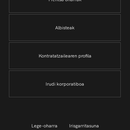
Albisteak
Kontratatzailearen profila
Irudi korporatiboa
Lege-oharra
Irisgarritasuna