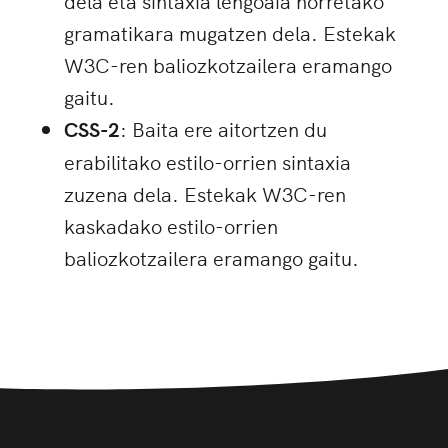
dela eta sintaxia lengoaia horretako
gramatikara mugatzen dela. Estekak
W3C-ren baliozkotzailera eramango
gaitu.
CSS-2
: Baita ere aitortzen du
erabilitako estilo-orrien sintaxia
zuzena dela. Estekak W3C-ren
kaskadako estilo-orrien
baliozkotzailera eramango gaitu.