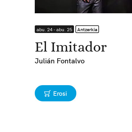
abu. 24 - abu. 25
Antzerkia
El Imitador
Julián Fontalvo
Erosi