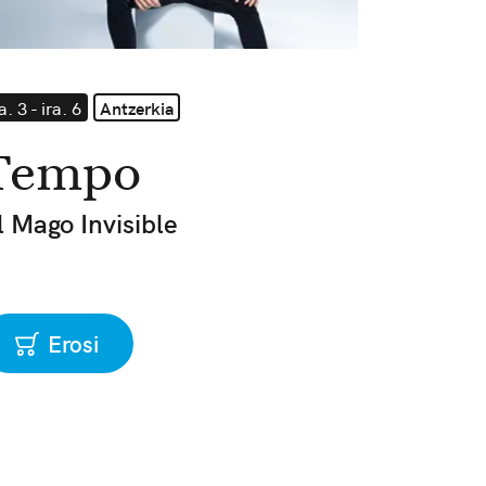
a. 3 - ira. 6
Antzerkia
Tempo
l Mago Invisible
Erosi