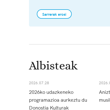
Sarrerak erosi
Albisteak
2026.07.28
2026.
2026ko udazkeneko
Aniz
programazioa aurkeztu du
musi
Donostia Kulturak