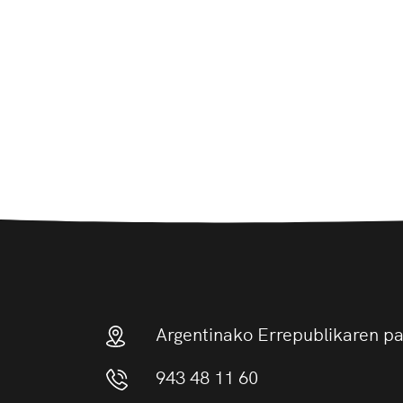
Argentinako Errepublikaren p
943 48 11 60