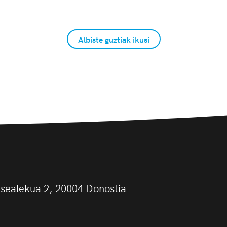
Albiste guztiak ikusi
asealekua 2, 20004 Donostia