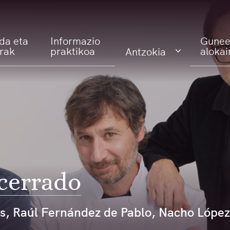
da eta
Informazio
Gunee
erak
praktikoa
alokai
Antzokia
cerrado
s, Raúl Fernández de Pablo, Nacho López