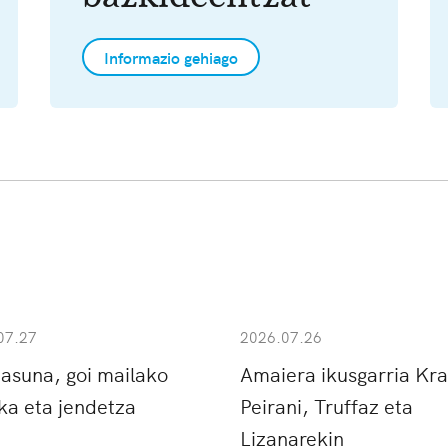
Informazio gehiago
07.27
2026.07.26
tasuna, goi mailako
Amaiera ikusgarria Kral
ka eta jendetza
Peirani, Truffaz eta
Lizanarekin