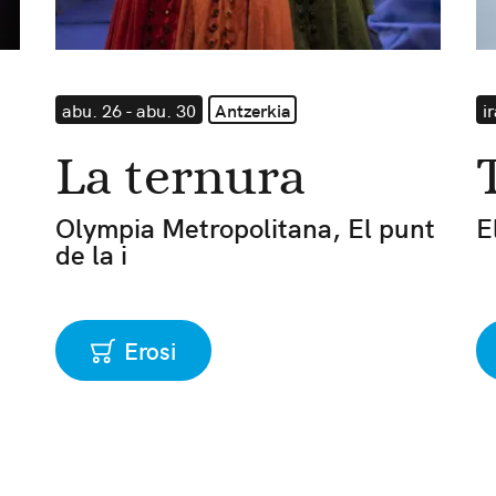
abu. 26 - abu. 30
Antzerkia
ir
La ternura
Olympia Metropolitana, El punt
E
de la i
Erosi