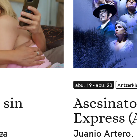
abu. 19 - abu. 23
Antzerki
 sin
Asesinato
Express (
ga
Juanjo Artero,