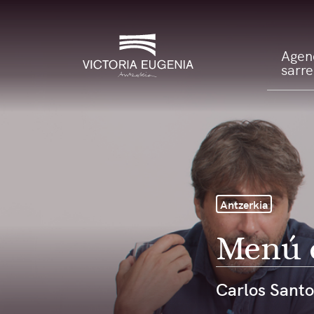
Agenda
Agen
sarr
Antzerkia
Menú 
Carlos Santo