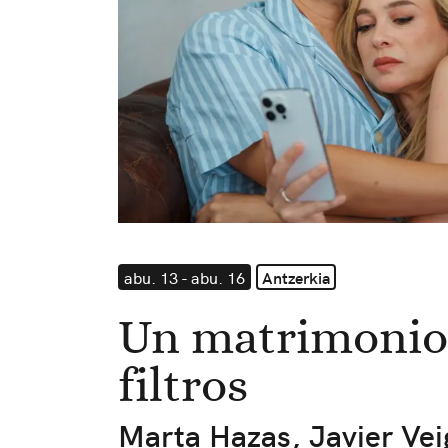
abu. 13 - abu. 16
Antzerkia
Un matrimonio
filtros
Marta Hazas, Javier Vei