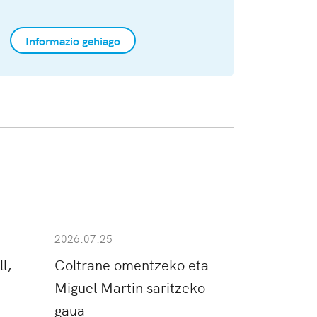
Informazio gehiago
2026.07.25
l,
Coltrane omentzeko eta
Miguel Martin saritzeko
gaua