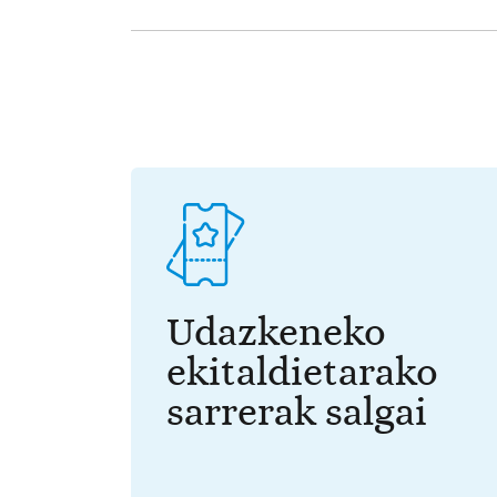
Udazkeneko
ekitaldietarako
sarrerak salgai