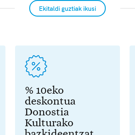
Ekitaldi guztiak ikusi
% 10eko
deskontua
Donostia
Kulturako
bazkideentzat