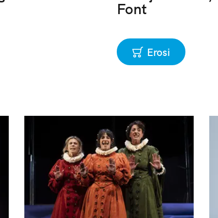
Font
Erosi