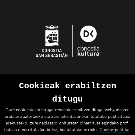
Cookieak erabiltzen
ditugu
Gure cookieak eta hirugarrenenak erabiltzen ditugu webgunearen
erabilera aztertzeko eta zure lehentasunekin lotutako publizitatea
erakusteko, zure nabigazio-ohituretan oinarrituta egindako profil
batean oinarrituta (adibidez, bisitatutako orriak).
Cookie-politika
.