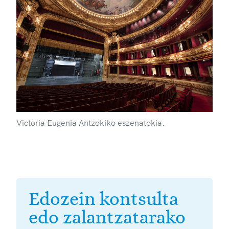
Victoria Eugenia Antzokiko eszenatokia.
Edozein kontsulta
edo zalantzatarako