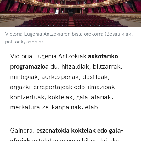
Victoria Eugenia Antzokiaren bista orokorra (Besaulkiak,
palkoak, sabaia).
Victoria Eugenia Antzokiak
askotariko
programazioa
du: hitzaldiak, biltzarrak,
mintegiak, aurkezpenak, desfileak,
argazki-erreportajeak edo filmazioak,
kontzertuak, koktelak, gala-afariak,
merkaturatze-kanpainak, etab.
Gainera,
eszenatokia koktelak edo gala-
afariak
antolatzeko gune bihur daiteke.