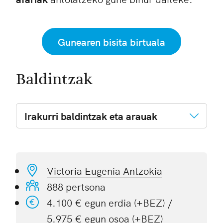
Gunearen bisita birtuala
Baldintzak
Irakurri baldintzak eta arauak
Victoria Eugenia Antzokia
888 pertsona
4.100 € egun erdia (+BEZ) /
5.975 € egun osoa (+BEZ)