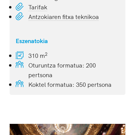
Tarifak
Antzokiaren fitxa teknikoa
Eszenatokia
2
310 m
Oturuntza formatua: 200
pertsona
Koktel formatua: 350 pertsona