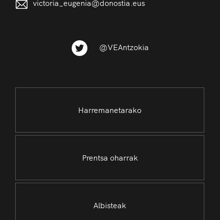
victoria_eugenia@donostia.eus
@VEAntzokia
Harremanetarako
Prentsa oharrak
Albisteak