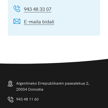
943 48 33 07
E-maila bidali
Argentinako Errepublikaren pasealekua 2,
20004 Donostia
943 48 11 60