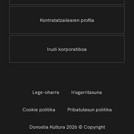
Kontratatzailearen profila
Irudi korporatiboa
Lege-oharra
Irisgarritasuna
Cookie politika
Pribatutasun politika
Donostia Kultura 2026 © Copyright