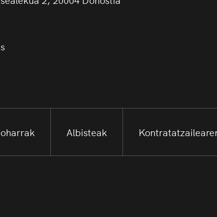
us
 oharrak
Albisteak
Kontratatzailearen