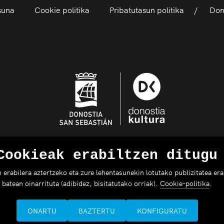
asuna
Cookie politika
Pribatutasun politika
Dono
Cookieak erabiltzen ditugu
rabilera aztertzeko eta zure lehentasunekin lotutako publizitatea erak
batean oinarrituta (adibidez, bisitatutako orriak).
Cookie-politika
.
ONARTU
BAZTERTU
KONFIGURATU