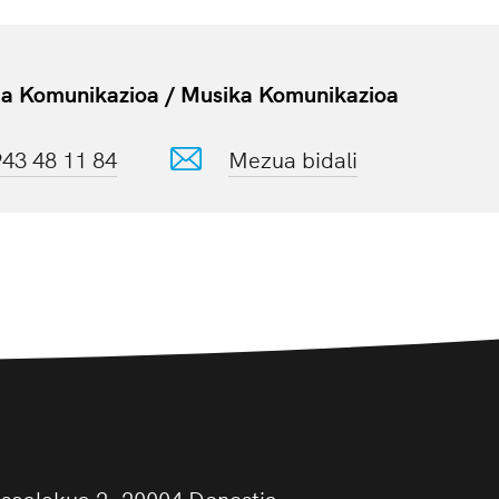
ia Komunikazioa / Musika Komunikazioa
943 48 11 84
Mezua bidali
asealekua 2, 20004 Donostia