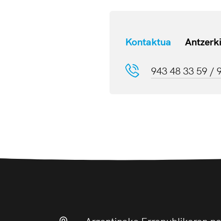
Kontaktua
Antzerk
943 48 33 59 / 
Argentinako Errepublikaren p