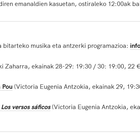
diren emanaldien kasuetan, ostiraleko 12:00ak bai
a bitarteko musika eta antzerki programazioa:
inf
i Zaharra, ekainak 28-29: 19:30 / 30: 19:00, 22 €
a Pou
(Victoria Eugenia Antzokia, ekainak 29, 19:3
:
Los versos sáficos
(Victoria Eugenia Antzokia, eka