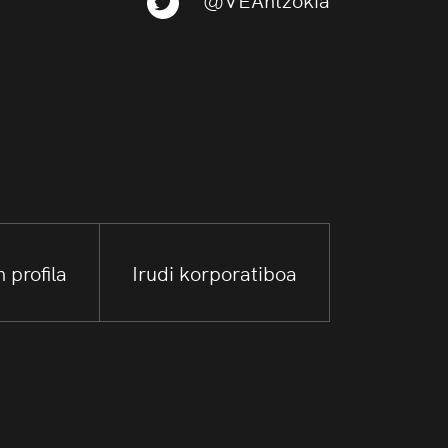
 profila
Irudi korporatiboa