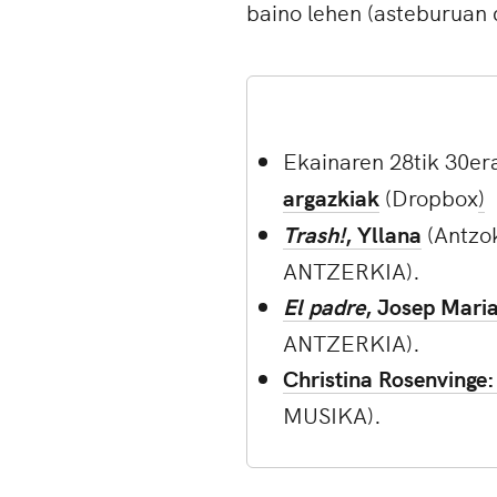
baino lehen (asteburuan 
Ekainaren 28tik 30er
argazkiak
(Dropbox
)
Trash!
, Yllana
(Antzok
ANTZERKIA).
El padre
, Josep Mari
ANTZERKIA).
Christina Rosenvinge
MUSIKA).