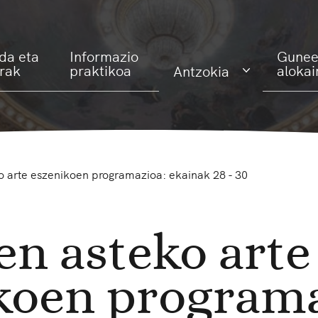
da eta
Informazio
Gunee
erak
praktikoa
alokai
Antzokia
o arte eszenikoen programazioa: ekainak 28 - 30
en asteko arte
koen programa