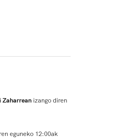
i Zaharrean
izango diren
ren eguneko 12:00ak