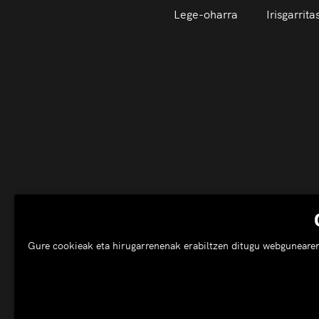
Lege-oharra
Irisgarrit
Gure cookieak eta hirugarrenenak erabiltzen ditugu webgunearen e