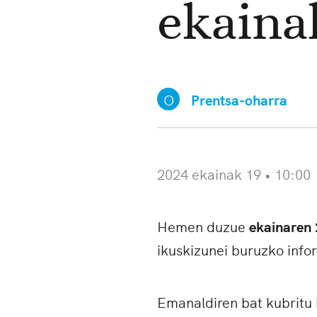
ekainak
O
Prentsa-oharra
2024 ekainak 19 • 10:00
Hemen duzue
ekainaren
ikuskizunei buruzko info
Emanaldiren bat kubritu