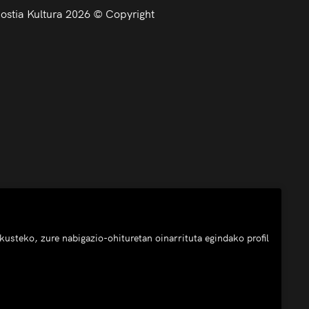
stia Kultura 2026 © Copyright
usteko, zure nabigazio-ohituretan oinarrituta egindako profil