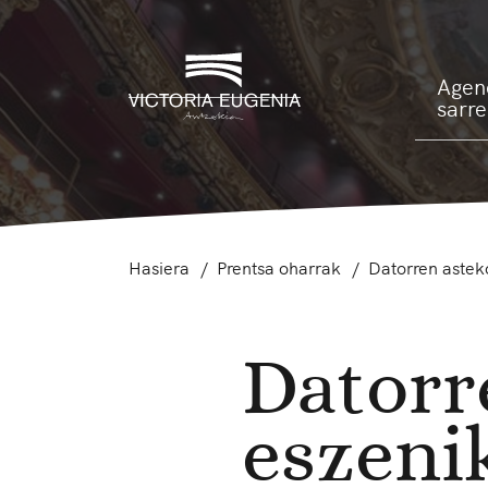
Agen
sarr
Hasiera
Prentsa oharrak
Datorren astek
Datorr
eszeni