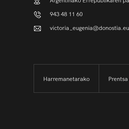
943 48 11 60
victoria_eugenia@donostia.e
Harremanetarako
Prentsa