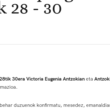
 28 - 30
 28tik 30era
Victoria Eugenia Antzokian
eta
Antzok
rmazioa.
 behar duzuenok konfirmatu, mesedez, emanaldia