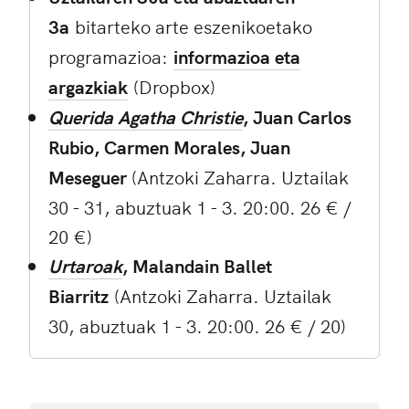
3a
bitarteko arte eszenikoetako
programazioa:
informazioa eta
argazkiak
(Dropbox)
Querida Agatha Christie
, Juan Carlos
Rubio, Carmen Morales, Juan
Meseguer
(Antzoki Zaharra. Uztailak
30 - 31, abuztuak 1 - 3. 20:00. 26 € /
20 €)
Urtaroak
, Malandain Ballet
Biarritz
(Antzoki Zaharra. Uztailak
30, abuztuak 1 - 3. 20:00. 26 € / 20)