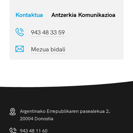
Kontaktua
Antzerkia Komunikazioa
943 48 33 59
Mezua bidali
Argentinako Errepublikaren pasealekua 2,
20004 Donostia
943 48 11 60