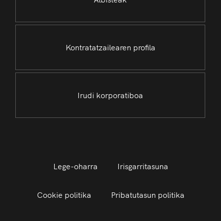
Kontratatzailearen profila
Irudi korporatiboa
Lege-oharra
Irisgarritasuna
Cookie politika
Pribatutasun politika