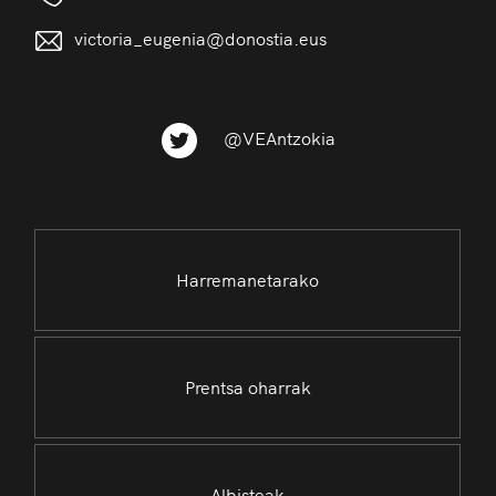
victoria_eugenia@donostia.eus
@VEAntzokia
Harremanetarako
Prentsa oharrak
Albisteak