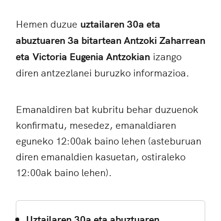
Hemen duzue
uztailaren 30a eta
abuztuaren 3a bitartean Antzoki Zaharrean
eta
Victoria Eugenia Antzokian
izango
diren antzezlanei buruzko informazioa.
Emanaldiren bat kubritu behar duzuenok
konfirmatu, mesedez, emanaldiaren
eguneko 12:00ak baino lehen (asteburuan
diren emanaldien kasuetan, ostiraleko
12:00ak baino lehen).
Uztailaren 30a eta abuztuaren