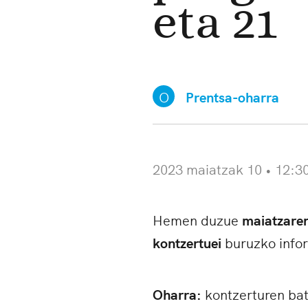
eta 21
O
Prentsa-oharra
2023 maiatzak 10 • 12:3
Hemen duzue
maiatzaren
kontzertuei
buruzko info
Oharra:
kontzerturen ba