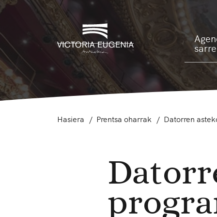
Agen
sarr
Hasiera
Prentsa oharrak
Datorren astek
Datorr
progra