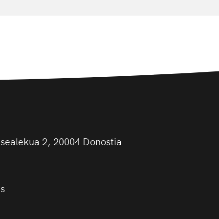
asealekua 2, 20004 Donostia
us