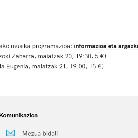
1eko musika programazioa:
informazioa eta argazk
zoki Zaharra, maiatzak 20, 19:30, 5 €
)
ria Eugenia, maiatzak 21, 19:00, 15 €
)
Komunikazioa
Mezua bidali