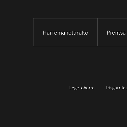
Harremanetarako
Prentsa
Lege-oharra
Irisgarrit