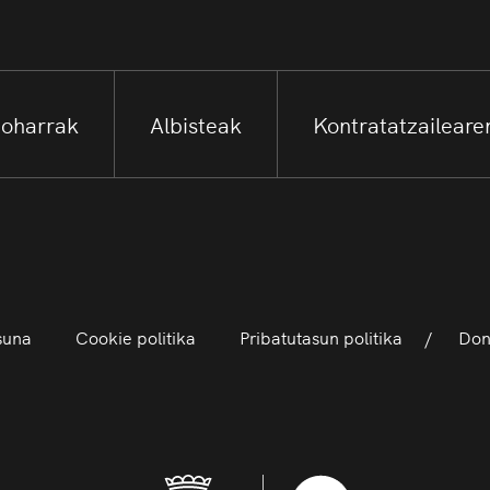
 oharrak
Albisteak
Kontratatzailearen
asuna
Cookie politika
Pribatutasun politika
Dono