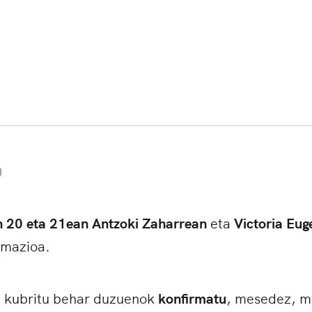
0
 20 eta 21ean Antzoki Zaharrean
eta
Victoria Eu
rmazioa.
t kubritu behar duzuenok
konfirmatu
, mesedez, m