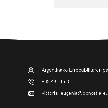
Argentinako Errepublikaren p
943 48 11 60
victoria_eugenia@donostia.e