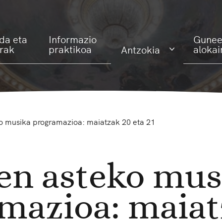
da eta
Informazio
Gunee
erak
praktikoa
alokai
Antzokia
o musika programazioa: maiatzak 20 eta 21
en asteko mus
mazioa: maiat