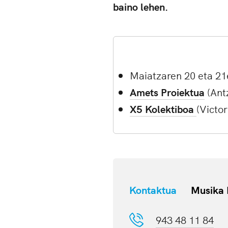
baino lehen.
Maiatzaren 20 eta 2
Amets Proiektua
(Ant
X5
Kolektiboa
(Victo
Kontaktua
Musika 
943 48 11 84