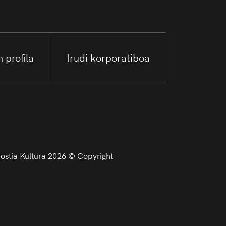
 profila
Irudi korporatiboa
stia Kultura 2026 © Copyright