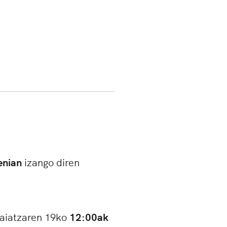
genian
izango diren
aiatzaren 19ko
12:00ak