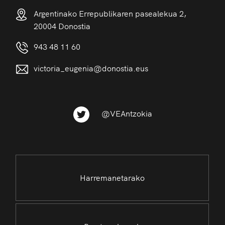
Argentinako Errepublikaren pasealekua 2,
20004 Donostia
943 48 11 60
victoria_eugenia@donostia.eus
@VEAntzokia
Harremanetarako