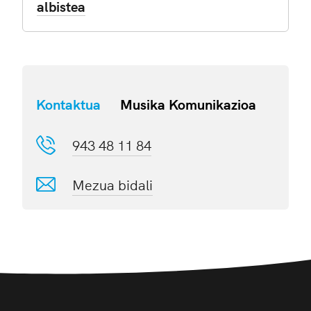
albistea
Kontaktua
Musika Komunikazioa
943 48 11 84
Mezua bidali