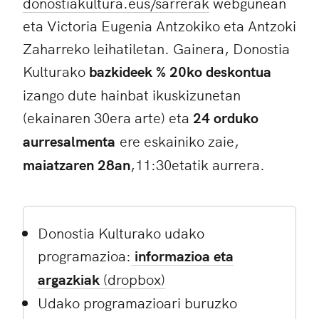
donostiakultura.eus/sarrerak
webgunean
eta Victoria Eugenia Antzokiko eta Antzoki
Zaharreko leihatiletan. Gainera, Donostia
Kulturako
bazkideek % 20ko deskontua
izango dute hainbat ikuskizunetan
(ekainaren 30era arte) eta
24 orduko
aurresalmenta
ere eskainiko zaie,
maiatzaren 28an
,11:30etatik aurrera.
Donostia Kulturako udako
programazioa:
informazioa eta
argazkiak
(dropbox)
Udako programazioari buruzko