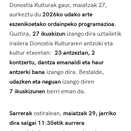
Donostia Kulturak gaur, maiatzak 27,
aurkeztu du
2026ko udako arte
eszenikoetako ordainpeko programazioa
.
Guztira,
27 ikuskizun
izango dira uztailetik
irailera Donostia Kulturaren antzoki eta
kultur etxeetan:
23 antzezlan,
2
kontzertu
,
dantza emanaldi eta haur
antzerki bana
izango dira. Bestalde,
udazken eta neguan
izango diren
7 ikuskizunen
berri eman da.
Sarrerak
ostiralean,
maiatzak 29, jarriko
dira salgai 11:30etik aurrera