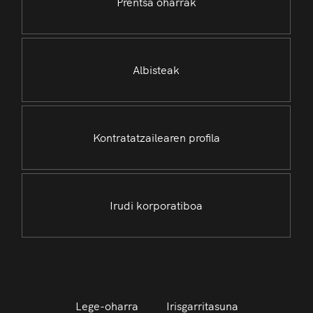
Prentsa oharrak
Albisteak
Kontratatzailearen profila
Irudi korporatiboa
Lege-oharra
Irisgarritasuna