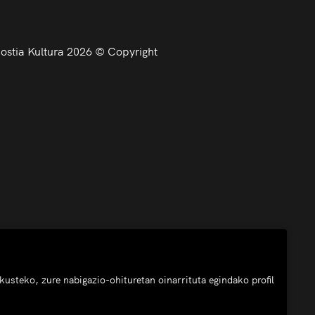
stia Kultura 2026 © Copyright
usteko, zure nabigazio-ohituretan oinarrituta egindako profil