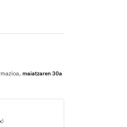
ormazioa,
maiatzaren 30a
x)