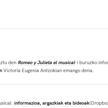
eztu den
Romeo y Julieta el musical
-i buruzko inf
n
Victoria Eugenia Antzokian emango dena.
sical:
in
formazioa, argazkiak eta bideoak
(Dropbo