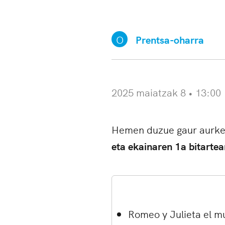
O
Prentsa-oharra
2025 maiatzak 8 • 13:00
Hemen duzue gaur aurk
eta ekainaren 1a bitartea
Romeo y Julieta el mu