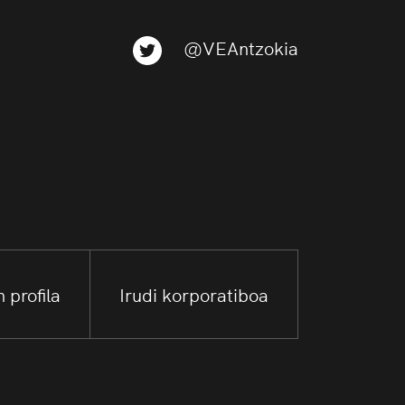
@VEAntzokia
 profila
Irudi korporatiboa