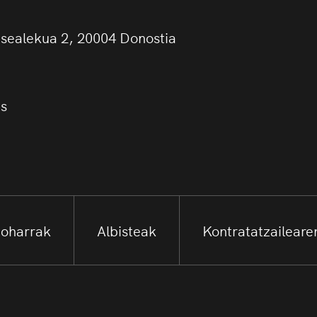
asealekua 2, 20004 Donostia
us
 oharrak
Albisteak
Kontratatzailearen