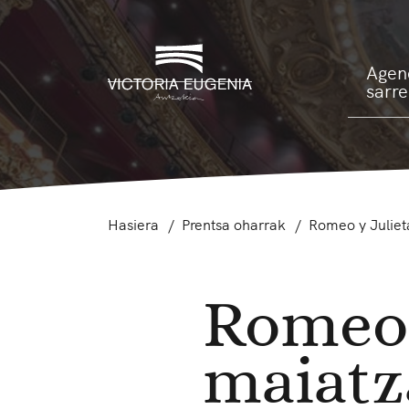
Agen
sarr
Hasiera
Prentsa oharrak
Romeo y Julieta
Romeo y
maiatz