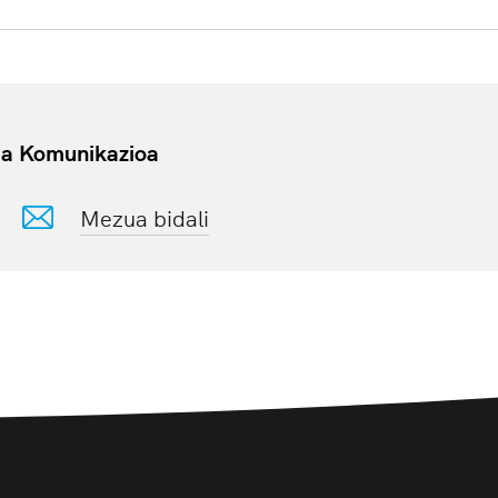
ia Komunikazioa
Mezua bidali