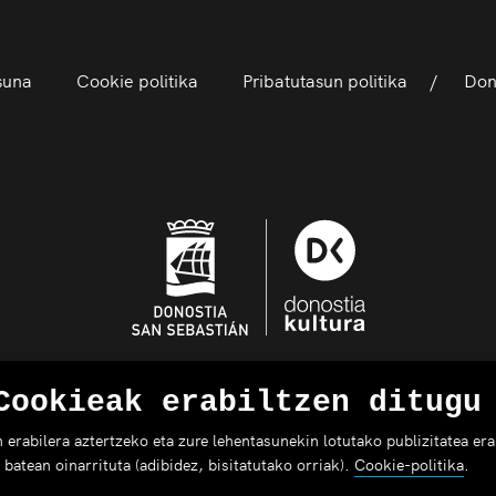
asuna
Cookie politika
Pribatutasun politika
Dono
Cookieak erabiltzen ditugu
rabilera aztertzeko eta zure lehentasunekin lotutako publizitatea erak
batean oinarrituta (adibidez, bisitatutako orriak).
Cookie-politika
.