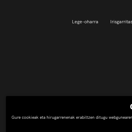
Lege-oharra
Irisgarrit
Gure cookieak eta hirugarrenenak erabiltzen ditugu webgunearen e