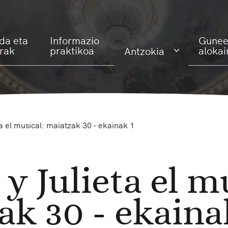
da eta
Informazio
Gunee
erak
praktikoa
alokai
Antzokia
 el musical: maiatzak 30 - ekainak 1
 Julieta el mu
ak 30 - ekaina