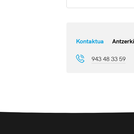
Kontaktua
Antzerk
943 48 33 59