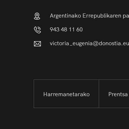
Argentinako Errepublikaren p
943 48 11 60
victoria_eugenia@donostia.e
Harremanetarako
Prentsa