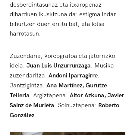
desberdintasunaz eta itxaropenaz
diharduen ikuskizuna da: estigma indar
bihurtzen duen erritu bat, eta lotsa
harrotasun.
Zuzendaria, koreografoa eta jatorrizko
ideia:
J
uan Luis Unzurrunzaga
. Musika
zuzendaritza:
Andoni Iparragirre
.
Jantzigintza:
A
na Martínez
, G
urutze
Telleria
. Argiztapena:
A
itor Azkuna
,
Javier
Sainz de Murieta
. Soinuztapena:
Roberto
G
onzález
.