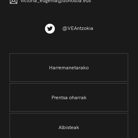
victoria_eugenia@donostia.eus
@VEAntzokia
Harremanetarako
Prentsa oharrak
Albisteak