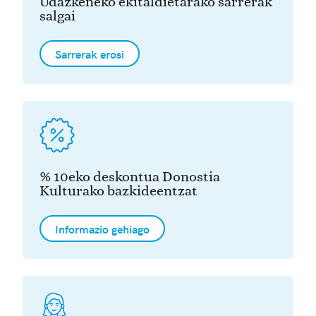
Udazkeneko ekitaldietarako sarrerak
salgai
Sarrerak erosi
% 10eko deskontua Donostia
Kulturako bazkideentzat
Informazio gehiago