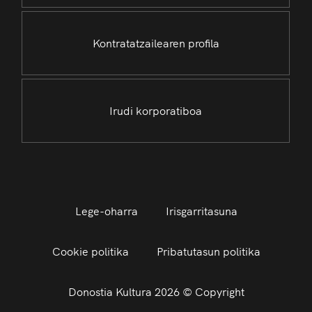
Kontratatzailearen profila
Irudi korporatiboa
Lege-oharra
Irisgarritasuna
Cookie politika
Pribatutasun politika
Donostia Kultura 2026 © Copyright