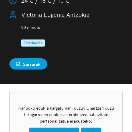
24 € / 18 € / 10 €
Victoria Eugenia Antzokia
90 minutu
Estreinaldia
Sarrerak
Erosi
Kanpoko edukia kargatu nahi duzu? Onartzen duzu
hirugarrenen cookie-ak erabiltzea publizitate
pertsonalizatua erakusteko.