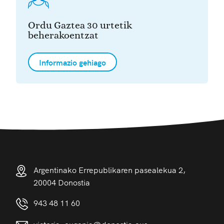
Ordu Gaztea 30 urtetik
beherakoentzat
Informazio gehiago
Argentinako Errepublikaren pasealekua 2,
20004 Donostia
943 48 11 60