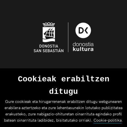
Cookieak erabiltzen
ditugu
Gure cookieak eta hirugarrenenak erabiltzen ditugu webgunearen
erabilera aztertzeko eta zure lehentasunekin lotutako publizitatea
erakusteko, zure nabigazio-ohituretan oinarrituta egindako profil
batean oinarrituta (adibidez, bisitatutako orriak).
Cookie-politika
.