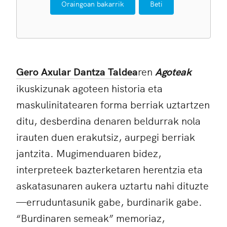
Oraingoan bakarrik
Beti
Gero Axular Dantza Taldea
ren
Agoteak
ikuskizunak agotee
n historia eta
maskulinitatearen forma berriak uztartzen
ditu, desberdina denaren beldurrak nola
irauten duen erakutsiz, aurpegi berriak
jantzita. Mugimenduaren bidez,
interpreteek bazterketaren herentzia eta
askatasunaren aukera uztartu nahi dituzte
—erruduntasunik gabe, burdinarik gabe.
“Burdinaren semeak” memoriaz,