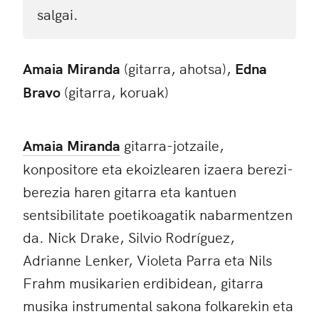
salgai.
Amaia Miranda
(gitarra, ahotsa),
Edna
Bravo
(gitarra, koruak)
Amaia Miranda
gitarra-jotzaile,
konpositore eta ekoizlearen izaera berezi-
berezia haren gitarra eta kantuen
sentsibilitate poetikoagatik nabarmentzen
da. Nick Drake, Silvio Rodríguez,
Adrianne Lenker, Violeta Parra eta Nils
Frahm musikarien erdibidean, gitarra
musika instrumental sakona folkarekin eta