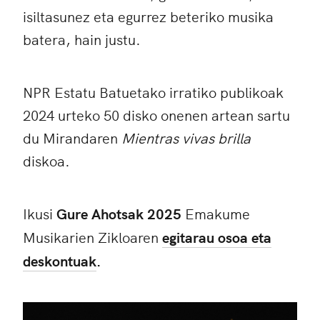
isiltasunez eta egurrez beteriko musika
batera, hain justu.
NPR Estatu Batuetako irratiko publikoak
2024 urteko 50 disko onenen artean sartu
du Mirandaren
Mientras vivas brilla
diskoa.
Ikusi
Gure Ahotsak 2025
Emakume
Musikarien Zikloaren
egitarau osoa eta
deskontuak
.