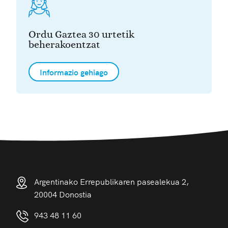
Ordu Gaztea 30 urtetik
beherakoentzat
Informazio gehiago
Argentinako Errepublikaren pasealekua 2,
20004 Donostia
943 48 11 60