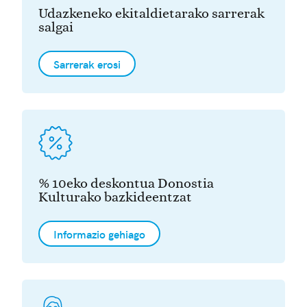
Udazkeneko ekitaldietarako sarrerak
salgai
Sarrerak erosi
% 10eko deskontua Donostia
Kulturako bazkideentzat
Informazio gehiago