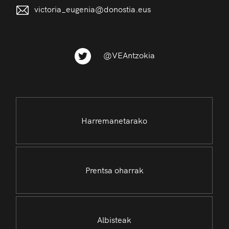
victoria_eugenia@donostia.eus
@VEAntzokia
Harremanetarako
Prentsa oharrak
Albisteak