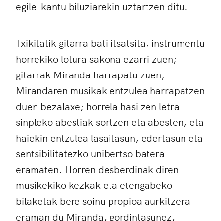
egile-kantu biluziarekin uztartzen ditu.
Txikitatik gitarra bati itsatsita, instrumentu
horrekiko lotura sakona ezarri zuen;
gitarrak Miranda harrapatu zuen,
Mirandaren musikak entzulea harrapatzen
duen bezalaxe; horrela hasi zen letra
sinpleko abestiak sortzen eta abesten, eta
haiekin entzulea lasaitasun, edertasun eta
sentsibilitatezko unibertso batera
eramaten. Horren desberdinak diren
musikekiko kezkak eta etengabeko
bilaketak bere soinu propioa aurkitzera
eraman du Miranda, gordintasunez,