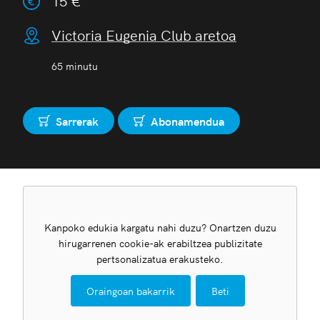
15 €
Victoria Eugenia Club aretoa
65 minutu
Sarrerak
Abonamendua
Erosi
Erosi
Kanpoko edukia kargatu nahi duzu? Onartzen duzu
hirugarrenen cookie-ak erabiltzea publizitate
pertsonalizatua erakusteko.
Oraingoan bakarrik
Beti