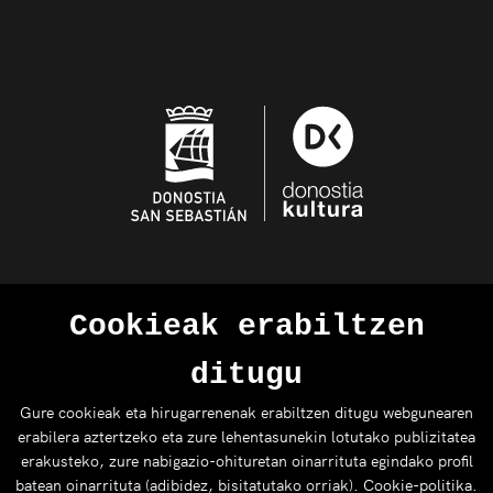
Cookieak erabiltzen
ditugu
Gure cookieak eta hirugarrenenak erabiltzen ditugu webgunearen
erabilera aztertzeko eta zure lehentasunekin lotutako publizitatea
erakusteko, zure nabigazio-ohituretan oinarrituta egindako profil
batean oinarrituta (adibidez, bisitatutako orriak).
Cookie-politika
.