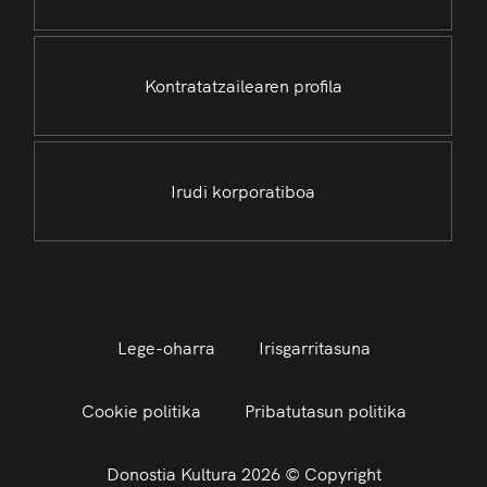
Kontratatzailearen profila
Irudi korporatiboa
Lege-oharra
Irisgarritasuna
Cookie politika
Pribatutasun politika
Donostia Kultura 2026 © Copyright