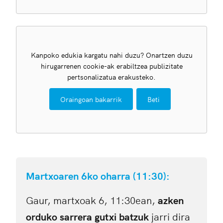
Kanpoko edukia kargatu nahi duzu? Onartzen duzu
hirugarrenen cookie-ak erabiltzea publizitate
pertsonalizatua erakusteko.
Oraingoan bakarrik
Beti
Martxoaren 6ko oharra (11:30):
Gaur, martxoak 6, 11:30ean,
azken
orduko sarrera gutxi batzuk
jarri dira