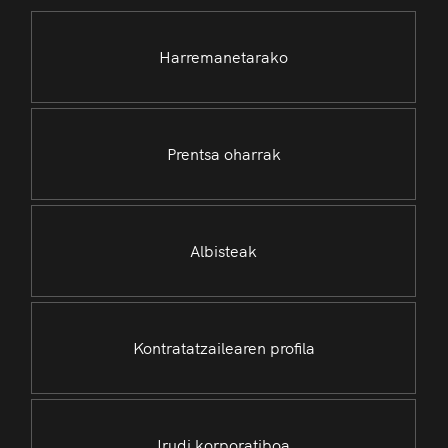
Harremanetarako
Prentsa oharrak
Albisteak
Kontratatzailearen profila
Irudi korporatiboa