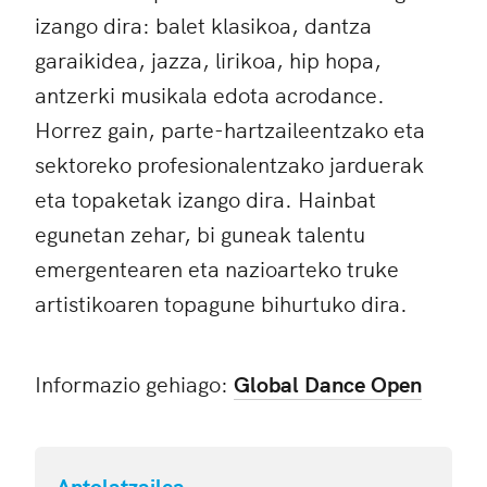
izango dira: balet klasikoa, dantza
garaikidea, jazza, lirikoa, hip hopa,
antzerki musikala edota acrodance.
Horrez gain, parte-hartzaileentzako eta
sektoreko profesionalentzako jarduerak
eta topaketak izango dira. Hainbat
egunetan zehar, bi guneak talentu
emergentearen eta nazioarteko truke
artistikoaren topagune bihurtuko dira.
Informazio gehiago:
Global Dance Open
Antolatzailea