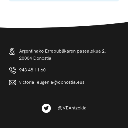
Argentinako Errepublikaren pasealekua 2,
20004 Donostia
943 48 11 60
victoria_eugenia@donostia.eus
@VEAntzokia