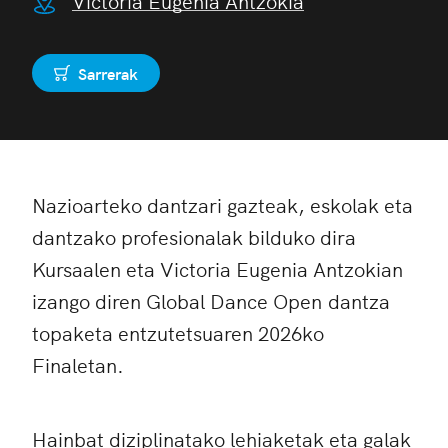
Victoria Eugenia Antzokia
Sarrerak
Erosi
Nazioarteko dantzari gazteak, eskolak eta
dantzako profesionalak bilduko dira
Kursaalen eta Victoria Eugenia Antzokian
izango diren Global Dance Open dantza
topaketa entzutetsuaren 2026ko
Finaletan.
Hainbat diziplinatako lehiaketak eta galak