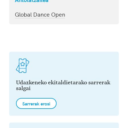
Global Dance Open
Udazkeneko ekitaldietarako sarrerak
salgai
Sarrerak erosi