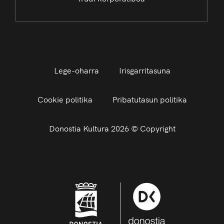
Lege-oharra
Irisgarritasuna
Cookie politika
Pribatutasun politika
Donostia Kultura 2026 © Copyright