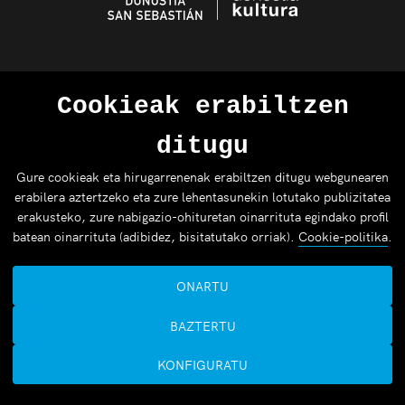
Cookieak erabiltzen
ditugu
Gure cookieak eta hirugarrenenak erabiltzen ditugu webgunearen
erabilera aztertzeko eta zure lehentasunekin lotutako publizitatea
erakusteko, zure nabigazio-ohituretan oinarrituta egindako profil
batean oinarrituta (adibidez, bisitatutako orriak).
Cookie-politika
.
ONARTU
BAZTERTU
KONFIGURATU