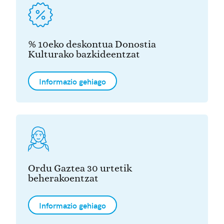
% 10eko deskontua Donostia
Kulturako bazkideentzat
Informazio gehiago
Ordu Gaztea 30 urtetik
beherakoentzat
Informazio gehiago