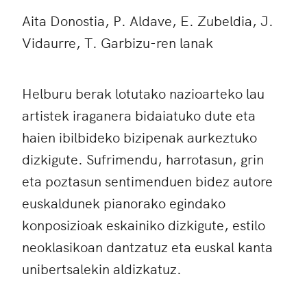
Aita Donostia, P. Aldave, E. Zubeldia, J.
Vidaurre, T. Garbizu-ren lanak
Helburu berak lotutako nazioarteko lau
artistek iraganera bidaiatuko dute eta
haien ibilbideko bizipenak aurkeztuko
dizkigute. Sufrimendu, harrotasun, grin
eta poztasun sentimenduen bidez autore
euskaldunek pianorako egindako
konposizioak eskainiko dizkigute, estilo
neoklasikoan dantzatuz eta euskal kanta
unibertsalekin aldizkatuz.