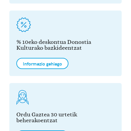
% 10eko deskontua Donostia
Kulturako bazkideentzat
Informazio gehiago
Ordu Gaztea 30 urtetik
beherakoentzat