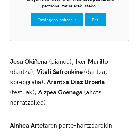
pertsonalizatua erakusteko.
Oraingoan bakarrik
Beti
Josu Okiñena
(pianoa),
Iker Murillo
(dantza),
Vitali Safronkine
(dantza,
koreografia),
Arantxa Díaz Urbieta
(testuak),
Aizpea Goenaga
(ahots
narratzailea)
Ainhoa Arteta
ren parte-hartzearekin