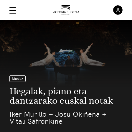
Saioa
Menú Principal
Musika
Hegalak, piano eta
dantzarako euskal notak
Iker Murillo + Josu Okiñena +
Vitali Safronkine