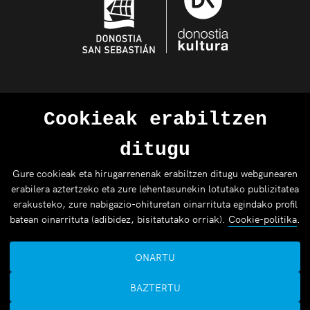
Cookieak erabiltzen
ditugu
Gure cookieak eta hirugarrenenak erabiltzen ditugu webgunearen
erabilera aztertzeko eta zure lehentasunekin lotutako publizitatea
erakusteko, zure nabigazio-ohituretan oinarrituta egindako profil
batean oinarrituta (adibidez, bisitatutako orriak).
Cookie-politika
.
ONARTU
BAZTERTU