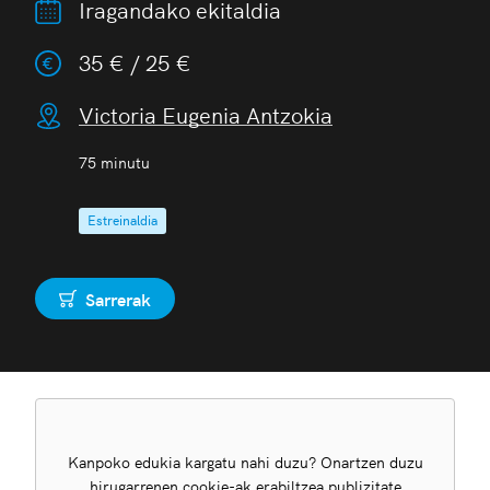
Iragandako ekitaldia
35 € / 25 €
Victoria Eugenia Antzokia
75 minutu
Estreinaldia
Sarrerak
Erosi
Kanpoko edukia kargatu nahi duzu? Onartzen duzu
hirugarrenen cookie-ak erabiltzea publizitate