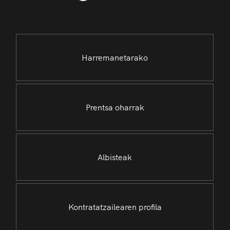
Harremanetarako
Prentsa oharrak
Albisteak
Kontratatzailearen profila