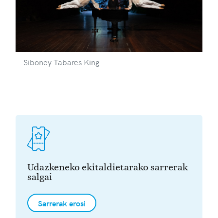
Siboney Tabares King
Udazkeneko ekitaldietarako sarrerak
salgai
Sarrerak erosi