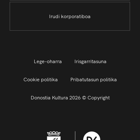
Irudi korporatiboa
Lege-oharra
Irisgarritasuna
Cookie politika
Pribatutasun politika
Donostia Kultura 2026 © Copyright