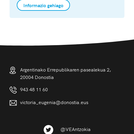
Informazio gehiago
Argentinako Errepublikaren pasealekua 2,
20004 Donostia
943 48 11 60
victoria_eugenia@donostia.eus
@VEAntzokia