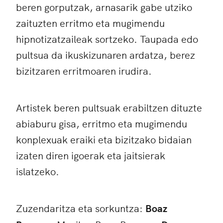
beren gorputzak, arnasarik gabe utziko
zaituzten erritmo eta mugimendu
hipnotizatzaileak sortzeko. Taupada edo
pultsua da ikuskizunaren ardatza, berez
bizitzaren erritmoaren irudira.
Artistek beren pultsuak erabiltzen dituzte
abiaburu gisa, erritmo eta mugimendu
konplexuak eraiki eta bizitzako bidaian
izaten diren igoerak eta jaitsierak
islatzeko.
Zuzendaritza eta sorkuntza:
Boaz