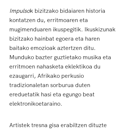
Impulso
k bizitzako bidaiaren historia
kontatzen du, erritmoaren eta
mugimenduaren ikuspegitik. Ikuskizunak
bizitzako hainbat egoera eta haren
baitako emozioak aztertzen ditu.
Munduko bazter guztietako musika eta
erritmoen nahasketa eklektikoa du
ezaugarri, Afrikako perkusio
tradizionaletan sorburua duten
ereduetatik hasi eta egungo beat
elektronikoetaraino.
Artistek tresna gisa erabiltzen dituzte