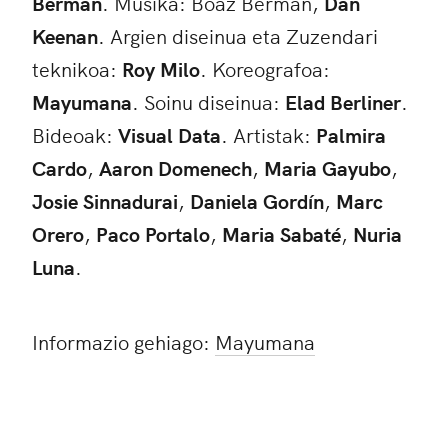
Berman
. Musika: Boaz Berman,
Dan
Keenan
. Argien diseinua eta Zuzendari
teknikoa:
Roy Milo
. Koreografoa:
Mayumana
. Soinu diseinua:
Elad Berliner
.
Bideoak:
Visual Data
. Artistak:
Palmira
Cardo
,
Aaron
Domenech
,
Maria Gayubo
,
Josie Sinnadurai
,
Daniela Gordín
,
Marc
Orero
,
Paco Portalo
,
Maria Sabaté
,
Nuria
Luna
.
Informazio gehiago:
Mayumana