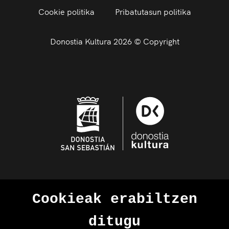
Cookie politika
Pribatutasun politika
Donostia Kultura 2026 © Copyright
Cookieak erabiltzen
ditugu