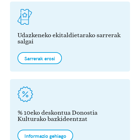
Udazkeneko ekitaldietarako sarrerak
salgai
Sarrerak erosi
% 10eko deskontua Donostia
Kulturako bazkideentzat
Informazio gehiago