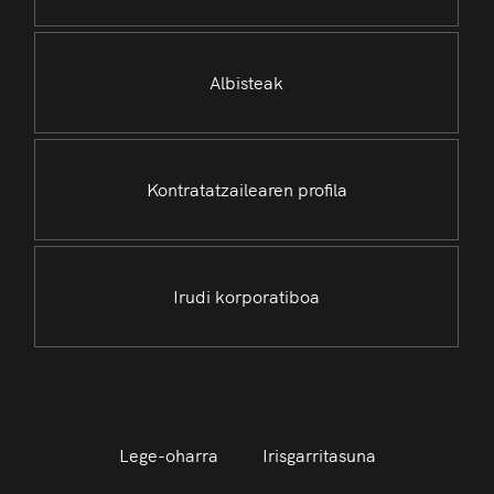
Albisteak
Kontratatzailearen profila
Irudi korporatiboa
Lege-oharra
Irisgarritasuna