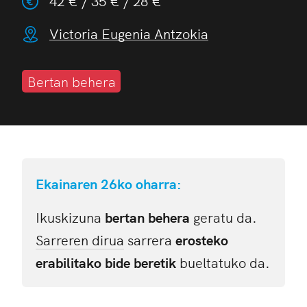
42 € / 35 € / 28 €
Victoria Eugenia Antzokia
Bertan behera
Ekainaren 26ko oharra:
Ikuskizuna
bertan behera
geratu da.
Sarreren dirua
sarrera
erosteko
erabilitako bide beretik
bueltatuko da.