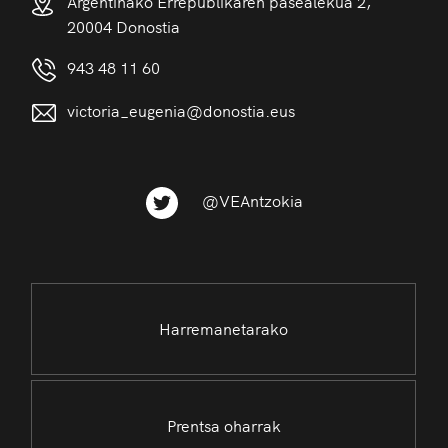
Argentinako Errepublikaren pasealekua 2,
20004 Donostia
943 48 11 60
victoria_eugenia@donostia.eus
@VEAntzokia
Harremanetarako
Prentsa oharrak