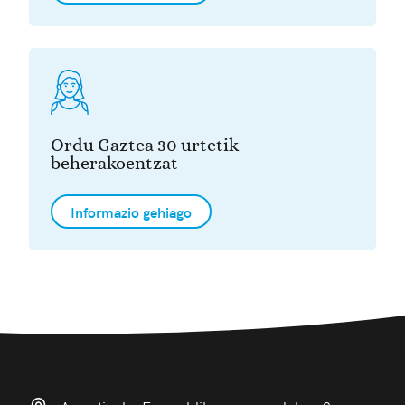
Ordu Gaztea 30 urtetik
beherakoentzat
Informazio gehiago