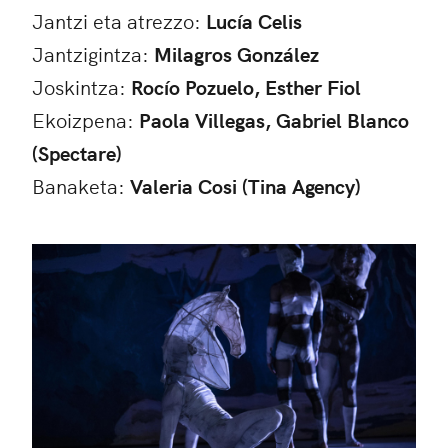
Jantzi eta atrezzo:
Lucía Celis
Jantzigintza:
Milagros González
Joskintza:
Rocío Pozuelo, Esther Fiol
Ekoizpena:
Paola Villegas, Gabriel Blanco
(Spectare)
Banaketa:
Valeria Cosi (Tina Agency)