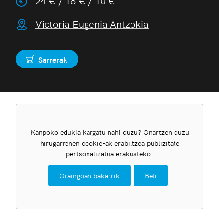
24 € / 18 € / 10 €
Victoria Eugenia Antzokia
Sarrerak
Erosi
Kanpoko edukia kargatu nahi duzu? Onartzen duzu
hirugarrenen cookie-ak erabiltzea publizitate
pertsonalizatua erakusteko.
Oraingoan bakarrik
Beti