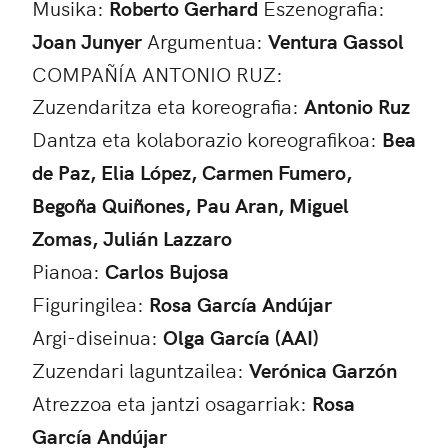
Musika:
Roberto Gerhard
Eszenografia:
Joan Junyer
Argumentua:
Ventura Gassol
COMPAÑÍA ANTONIO RUZ:
Zuzendaritza eta koreografia:
Antonio Ruz
Dantza eta kolaborazio koreografikoa:
Bea
de Paz, Elia López, Carmen Fumero,
Begoña Quiñones, Pau Aran, Miguel
Zomas, Julián Lazzaro
Pianoa:
Carlos Bujosa
Figuringilea:
Rosa García Andújar
Argi-diseinua:
Olga García (AAI)
Zuzendari laguntzailea:
Verónica Garzón
Atrezzoa eta jantzi osagarriak:
Rosa
García Andújar