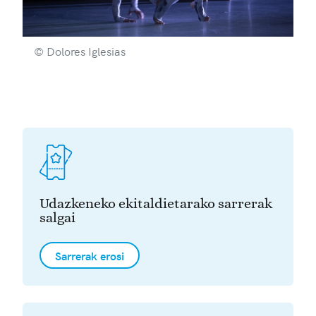
© Dolores Iglesias
Udazkeneko ekitaldietarako sarrerak
salgai
Sarrerak erosi