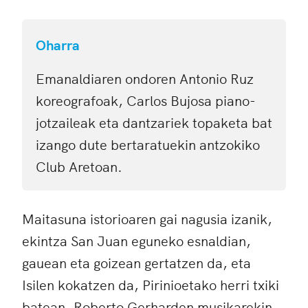
Oharra
Emanaldiaren ondoren Antonio Ruz
koreografoak, Carlos Bujosa piano-
jotzaileak eta dantzariek topaketa bat
izango dute bertaratuekin antzokiko
Club Aretoan.
Maitasuna istorioaren gai nagusia izanik,
ekintza San Juan eguneko esnaldian,
gauean eta goizean gertatzen da, eta
Isilen kokatzen da, Pirinioetako herri txiki
batean. Roberto Gerharden musikarekin