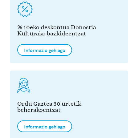
% 10eko deskontua Donostia
Kulturako bazkideentzat
Informazio gehiago
Ordu Gaztea 30 urtetik
beherakoentzat
Informazio gehiago