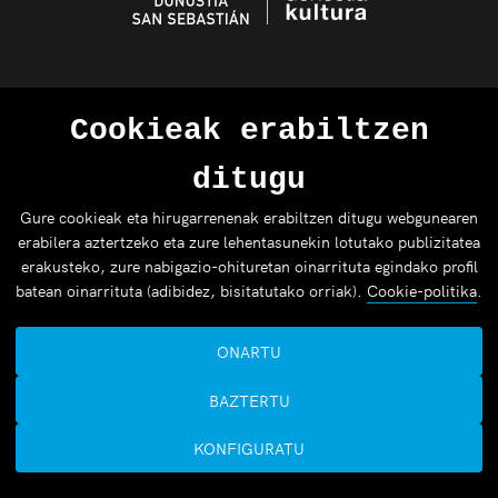
Cookieak erabiltzen
ditugu
Gure cookieak eta hirugarrenenak erabiltzen ditugu webgunearen
erabilera aztertzeko eta zure lehentasunekin lotutako publizitatea
erakusteko, zure nabigazio-ohituretan oinarrituta egindako profil
batean oinarrituta (adibidez, bisitatutako orriak).
Cookie-politika
.
ONARTU
BAZTERTU
KONFIGURATU