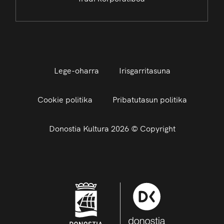
Lege-oharra
Irisgarritasuna
Cookie politika
Pribatutasun politika
Donostia Kultura 2026 © Copyright