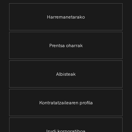
Harremanetarako
Prentsa oharrak
Albisteak
Kontratatzailearen profila
Irudi korporatiboa