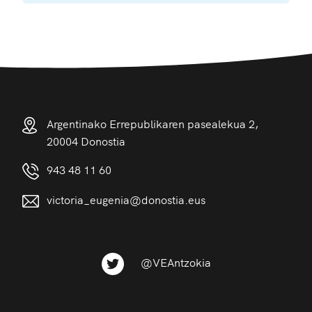
Argentinako Errepublikaren pasealekua 2,
20004 Donostia
943 48 11 60
victoria_eugenia@donostia.eus
@VEAntzokia