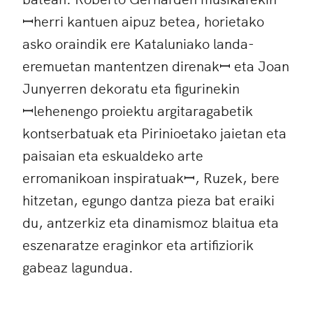
ꟷherri kantuen aipuz betea, horietako
asko oraindik ere Kataluniako landa-
eremuetan mantentzen direnakꟷ eta Joan
Junyerren dekoratu eta figurinekin
ꟷlehenengo proiektu argitaragabetik
kontserbatuak eta Pirinioetako jaietan eta
paisaian eta eskualdeko arte
erromanikoan inspiratuakꟷ, Ruzek, bere
hitzetan, egungo dantza pieza bat eraiki
du, antzerkiz eta dinamismoz blaitua eta
eszenaratze eraginkor eta artifiziorik
gabeaz lagundua.