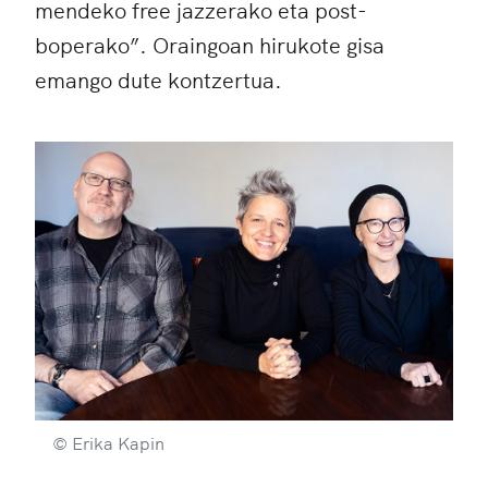
mendeko free jazzerako eta post-
boperako”. Oraingoan hirukote gisa
emango dute kontzertua.
© Erika Kapin