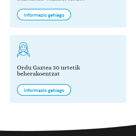
Informazio gehiago
Ordu Gaztea 30 urtetik
beherakoentzat
Informazio gehiago