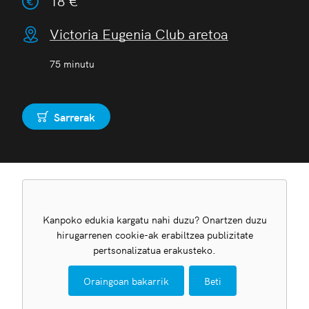
18 €
Victoria Eugenia Club aretoa
75 minutu
Sarrerak
Erosi
Kanpoko edukia kargatu nahi duzu? Onartzen duzu
hirugarrenen cookie-ak erabiltzea publizitate
pertsonalizatua erakusteko.
Oraingoan bakarrik
Beti