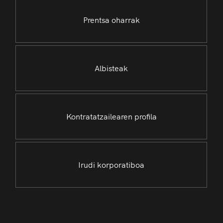
Prentsa oharrak
Albisteak
Kontratatzailearen profila
Irudi korporatiboa