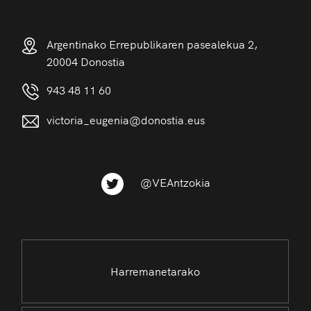
Argentinako Errepublikaren pasealekua 2,
20004 Donostia
943 48 11 60
victoria_eugenia@donostia.eus
@VEAntzokia
Harremanetarako