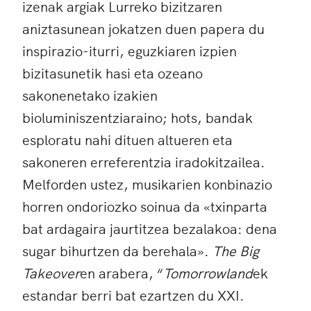
izenak argiak Lurreko bizitzaren
aniztasunean jokatzen duen papera du
inspirazio-iturri, eguzkiaren izpien
bizitasunetik hasi eta ozeano
sakonenetako izakien
bioluminiszentziaraino; hots, bandak
esploratu nahi dituen altueren eta
sakoneren erreferentzia iradokitzailea.
Melforden ustez, musikarien konbinazio
horren ondoriozko soinua da «txinparta
bat ardagaira jaurtitzea bezalakoa: dena
sugar bihurtzen da berehala».
The Big
Takeover
en arabera, “
Tomorrowland
ek
estandar berri bat ezartzen du XXI.