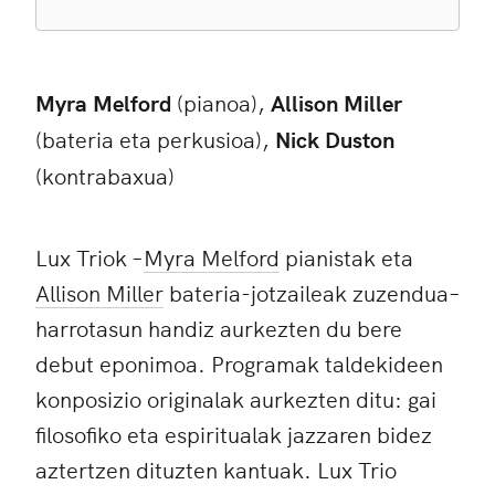
Myra Melford
(pianoa),
Allison Miller
(bateria eta perkusioa),
Nick Duston
(kontrabaxua)
Lux Triok –
Myra Melford
pianistak eta
Allison Miller
bateria-jotzaileak zuzendua–
harrotasun handiz aurkezten du bere
debut eponimoa. Programak taldekideen
konposizio originalak aurkezten ditu: gai
filosofiko eta espiritualak jazzaren bidez
aztertzen dituzten kantuak. Lux Trio