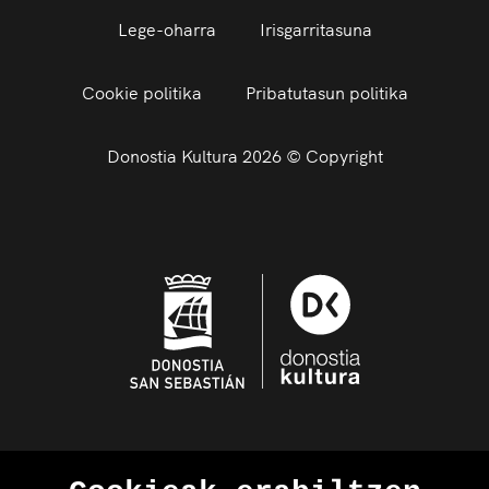
Lege-oharra
Irisgarritasuna
Cookie politika
Pribatutasun politika
Donostia Kultura 2026 © Copyright