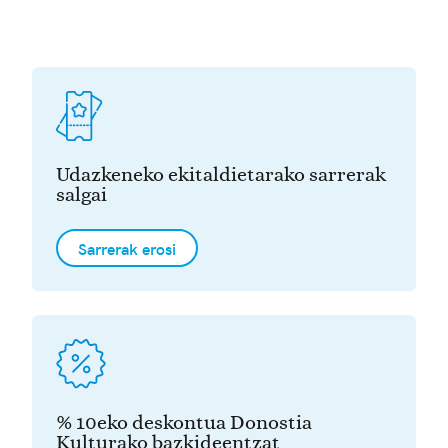
Udazkeneko ekitaldietarako sarrerak
salgai
Sarrerak erosi
% 10eko deskontua Donostia
Kulturako bazkideentzat