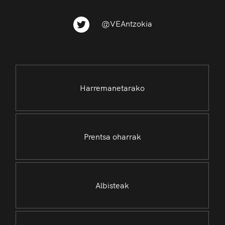
@VEAntzokia
Harremanetarako
Prentsa oharrak
Albisteak