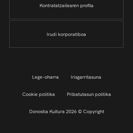
Kontratatzailearen profila
Irudi korporatiboa
Lege-oharra
Irisgarritasuna
Cookie politika
Pribatutasun politika
Donostia Kultura 2026 © Copyright