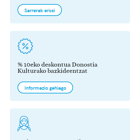
Sarrerak erosi
% 10eko deskontua Donostia
Kulturako bazkideentzat
Informazio gehiago