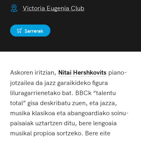
Victoria Eugenia Club
Sarrerak
Erosi
Askoren iritzian,
Nitai Hershkovits
piano-
jotzailea da jazz garaikideko figura
liluragarrienetako bat. BBCk “talentu
total” gisa deskribatu zuen, eta jazza,
musika klasikoa eta abangoardiako soinu-
paisaiak uztartzen ditu, bere lengoaia
musikal propioa sortzeko. Bere eite