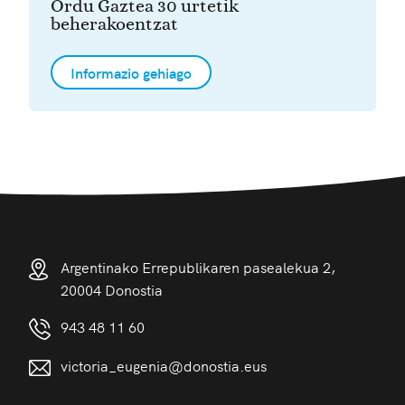
Ordu Gaztea 30 urtetik
beherakoentzat
Informazio gehiago
Argentinako Errepublikaren pasealekua 2,
20004 Donostia
943 48 11 60
victoria_eugenia@donostia.eus