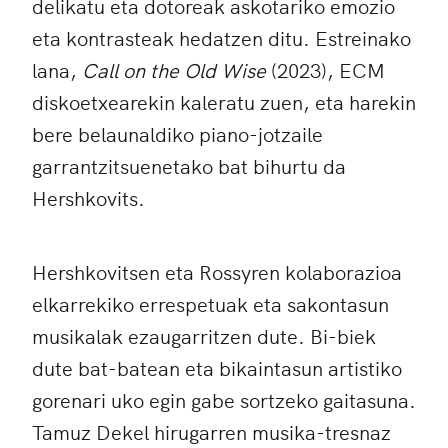
delikatu eta dotoreak askotariko emozio
eta kontrasteak hedatzen ditu. Estreinako
lana,
Call on the Old Wise
(2023), ECM
diskoetxearekin kaleratu zuen, eta harekin
bere belaunaldiko piano-jotzaile
garrantzitsuenetako bat bihurtu da
Hershkovits.
Hershkovitsen eta Rossyren kolaborazioa
elkarrekiko errespetuak eta sakontasun
musikalak ezaugarritzen dute. Bi-biek
dute bat-batean eta bikaintasun artistiko
gorenari uko egin gabe sortzeko gaitasuna.
Tamuz Dekel hirugarren musika-tresnaz