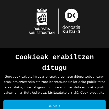
Cookieak erabiltzen
ditugu
Gure cookieak eta hirugarrenenak erabiltzen ditugu webgunearen
erabilera aztertzeko eta zure lehentasunekin lotutako publizitatea
erakusteko, zure nabigazio-ohituretan oinarrituta egindako profil
batean oinarrituta (adibidez, bisitatutako orriak).
Cookie-politika
.
ONARTU