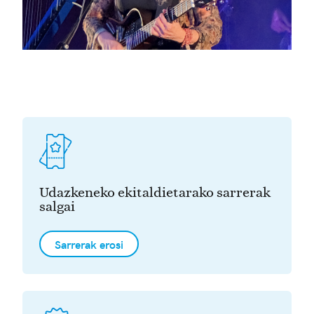
Udazkeneko ekitaldietarako sarrerak
salgai
Sarrerak erosi