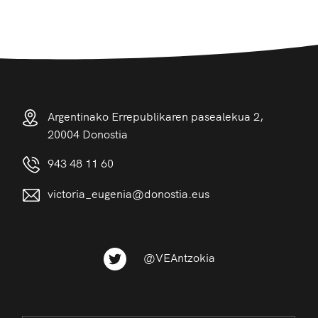
Argentinako Errepublikaren pasealekua 2,
20004 Donostia
943 48 11 60
victoria_eugenia@donostia.eus
@VEAntzokia