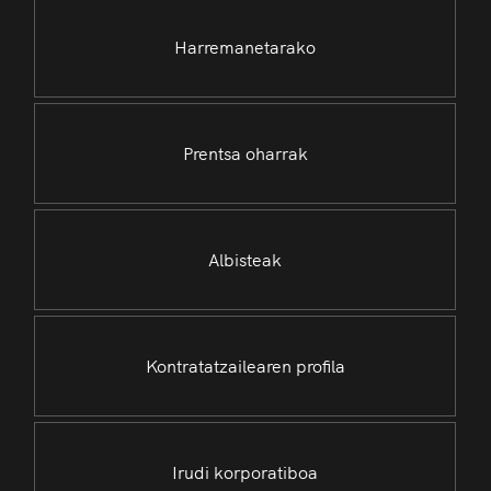
Harremanetarako
Prentsa oharrak
Albisteak
Kontratatzailearen profila
Irudi korporatiboa