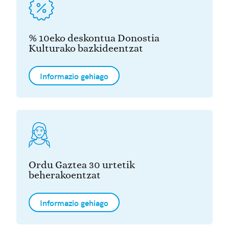
% 10eko deskontua Donostia
Kulturako bazkideentzat
Informazio gehiago
Ordu Gaztea 30 urtetik
beherakoentzat
Informazio gehiago