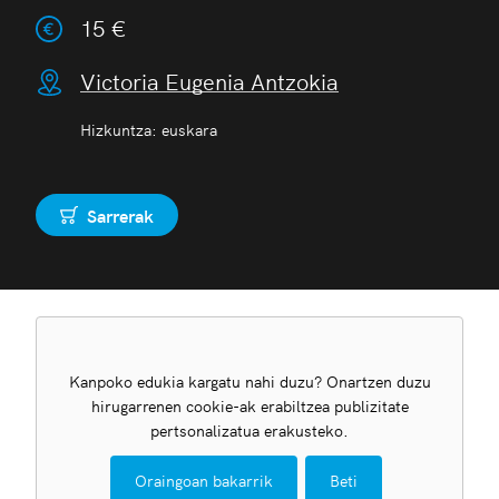
15 €
Victoria Eugenia Antzokia
Hizkuntza: euskara
Sarrerak
Erosi
Kanpoko edukia kargatu nahi duzu? Onartzen duzu
hirugarrenen cookie-ak erabiltzea publizitate
pertsonalizatua erakusteko.
Oraingoan bakarrik
Beti