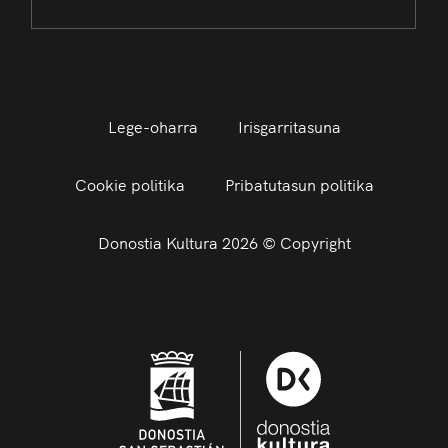
Lege-oharra
Irisgarritasuna
Cookie politika
Pribatutasun politika
Donostia Kultura 2026 © Copyright