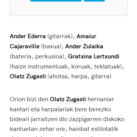
Ander Ederra
(gitarrak),
Amaiur
Cajaraville
(baxua),
Ander Zulaika
(bateria, perkusioa),
Gratxina Lertxundi
(haize instrumentuak, koruak, teklatuak),
Olatz Zugasti
(ahotsa, harpa, gitarra)
Orion bizi den
Olatz Zugasti
hernaniar
kantari eta harpalariak bere berezko
bideari jarraitzen dio zazpigarren diskoko
kantuetan zehar ere, hainbat estilotatik