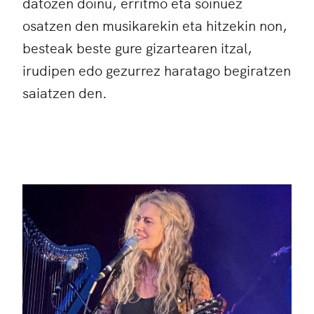
datozen doinu, erritmo eta soinuez
osatzen den musikarekin eta hitzekin non,
besteak beste gure gizartearen itzal,
irudipen edo gezurrez haratago begiratzen
saiatzen den.