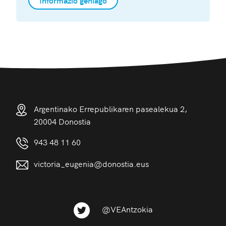
Argentinako Errepublikaren pasealekua 2,
20004 Donostia
943 48 11 60
victoria_eugenia@donostia.eus
@VEAntzokia