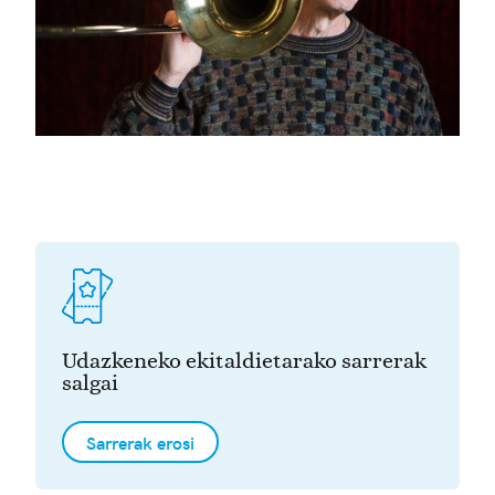
Udazkeneko ekitaldietarako sarrerak
salgai
Sarrerak erosi