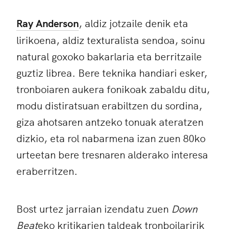
Ray Anderson
, aldiz jotzaile denik eta
lirikoena, aldiz texturalista sendoa, soinu
natural goxoko bakarlaria eta berritzaile
guztiz librea. Bere teknika handiari esker,
tronboiaren aukera fonikoak zabaldu ditu,
modu distiratsuan erabiltzen du sordina,
giza ahotsaren antzeko tonuak ateratzen
dizkio, eta rol nabarmena izan zuen 80ko
urteetan bere tresnaren alderako interesa
eraberritzen.
Bost urtez jarraian izendatu zuen
Down
Beat
eko kritikarien taldeak tronboilaririk