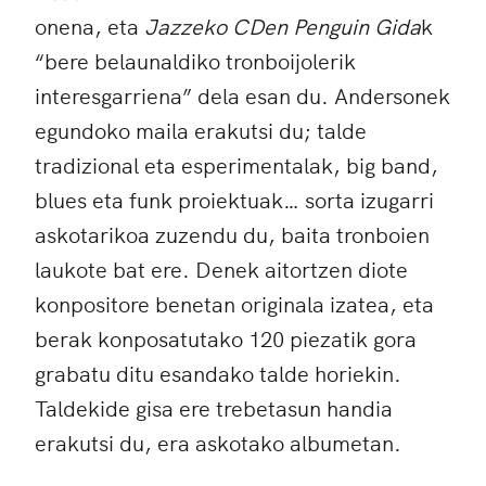
onena, eta
Jazzeko CDen Penguin Gida
k
“bere belaunaldiko tronboijolerik
interesgarriena” dela esan du. Andersonek
egundoko maila erakutsi du; talde
tradizional eta esperimentalak, big band,
blues eta funk proiektuak… sorta izugarri
askotarikoa zuzendu du, baita tronboien
laukote bat ere. Denek aitortzen diote
konpositore benetan originala izatea, eta
berak konposatutako 120 piezatik gora
grabatu ditu esandako talde horiekin.
Taldekide gisa ere trebetasun handia
erakutsi du, era askotako albumetan.