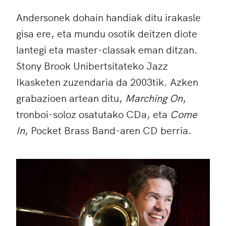
Andersonek dohain handiak ditu irakasle
gisa ere, eta mundu osotik deitzen diote
lantegi eta master-classak eman ditzan.
Stony Brook Unibertsitateko Jazz
Ikasketen zuzendaria da 2003tik. Azken
grabazioen artean ditu,
Marching On
,
tronboi-soloz osatutako CDa, eta
Come
In
, Pocket Brass Band-aren CD berria.