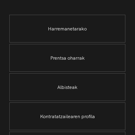
Harremanetarako
Prentsa oharrak
Albisteak
Kontratatzailearen profila