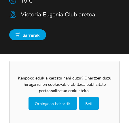
15 €
Victoria Eugenia Club aretoa
Sarrerak
Erosi
Kanpoko edukia kargatu nahi duzu? Onartzen duzu
hirugarrenen cookie-ak erabiltzea publizitate
pertsonalizatua erakusteko.
Oraingoan bakarrik
Beti