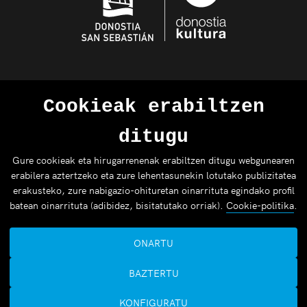
Cookieak erabiltzen
ditugu
Gure cookieak eta hirugarrenenak erabiltzen ditugu webgunearen
erabilera aztertzeko eta zure lehentasunekin lotutako publizitatea
erakusteko, zure nabigazio-ohituretan oinarrituta egindako profil
batean oinarrituta (adibidez, bisitatutako orriak).
Cookie-politika
.
ONARTU
BAZTERTU
KONFIGURATU