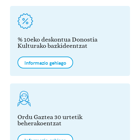
% 10eko deskontua Donostia
Kulturako bazkideentzat
Informazio gehiago
Ordu Gaztea 30 urtetik
beherakoentzat
Informazio gehiago