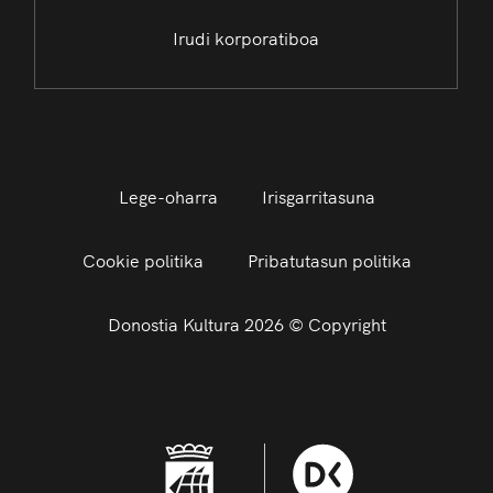
Irudi korporatiboa
Lege-oharra
Irisgarritasuna
Cookie politika
Pribatutasun politika
Donostia Kultura 2026 © Copyright