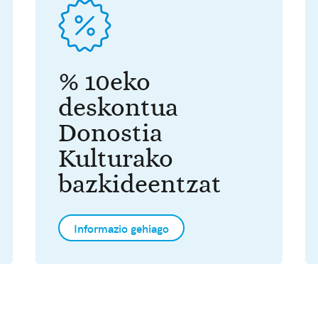
% 10eko
deskontua
Donostia
Kulturako
bazkideentzat
Informazio gehiago