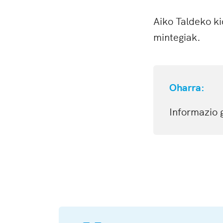
Aiko Taldeko ki
mintegiak.
Oharra:
Informazio 