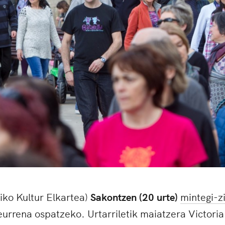
iko Kultur Elkartea)
Sakontzen (20 urte)
mintegi-z
eurrena ospatzeko. Urtarriletik maiatzera Victori