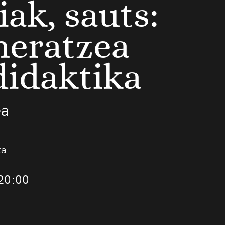
iak, sauts:
neratzea
didaktika
ea
ta
20:00