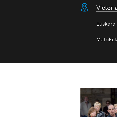
Victori
Euskara
Matrikul