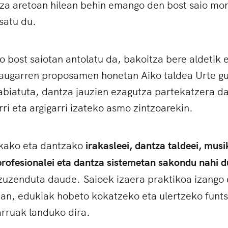
za aretoan hilean behin emango den bost saio mo
satu du.
 bost saiotan antolatu da, bakoitza bere aldetik e
augarren proposamen honetan Aiko taldea Urte gu
abiatuta, dantza jauzien ezagutza partekatzera d
rri eta argigarri izateko asmo zintzoarekin.
kako eta dantzako
irakasleei, dantza taldeei, musi
profesionalei eta dantza sistemetan sakondu nahi d
uzenduta daude. Saioek izaera praktikoa izango 
ean, edukiak hobeto kokatzeko eta ulertzeko funt
rruak landuko dira.