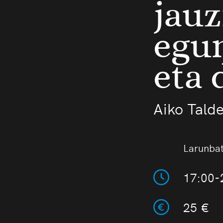
jauz
egu
eta 
Aiko Tald
Larunba
17:00-
25 €