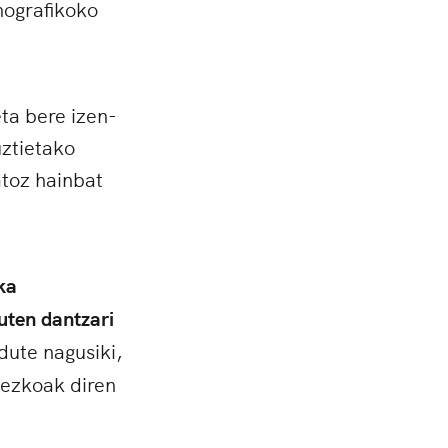
nografikoko
ta bere izen-
ztietako
atoz hainbat
ka
uten dantzari
dute nagusiki,
sezkoak diren