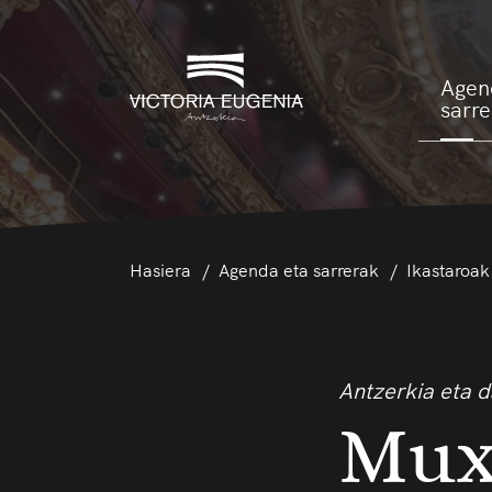
Agen
sarr
Hasiera
Agenda eta sarrerak
Ikastaroak
Antzerkia eta 
Mux