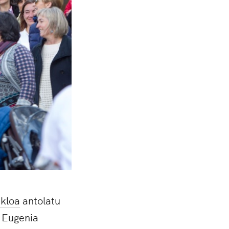
ikloa
antolatu
a Eugenia