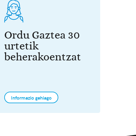
Ordu Gaztea 30
urtetik
beherakoentzat
Informazio gehiago