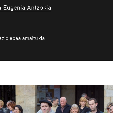
a Eugenia Antzokia
azio epea amaitu da