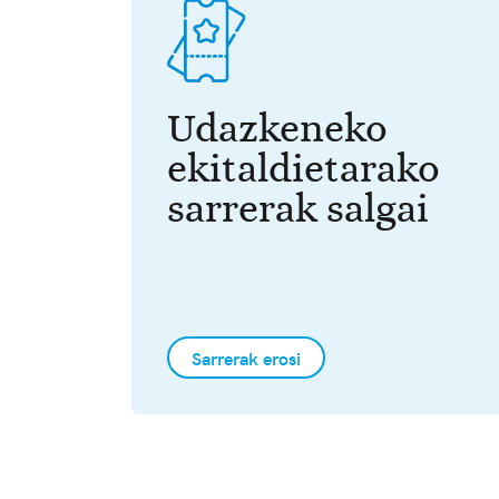
Udazkeneko
ekitaldietarako
sarrerak salgai
Sarrerak erosi