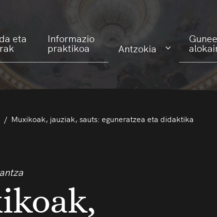
da eta
Informazio
Gunee
erak
praktikoa
alokai
Antzokia
Muxikoak, jauziak, sauts: eguneratzea eta didaktika
dantza
ikoak,