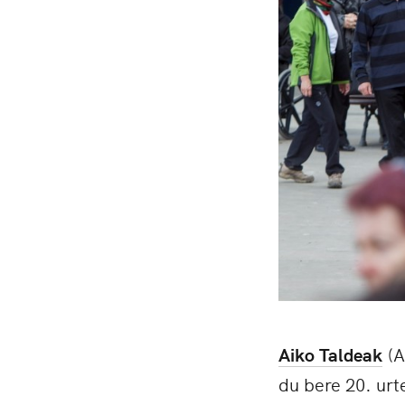
Aiko Taldeak
(A
du bere 20. urt