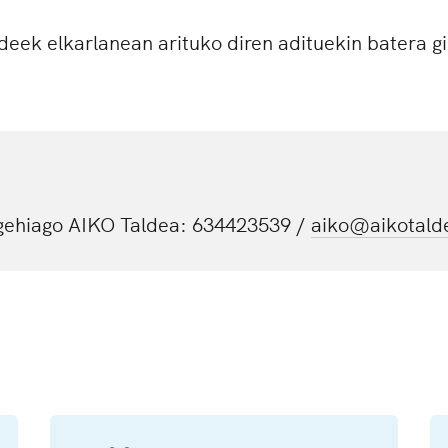
deek elkarlanean arituko diren adituekin batera g
gehiago AIKO Taldea: 634423539 /
aiko@aikotald