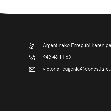
Argentinako Errepublikaren p
943 48 11 60
victoria_eugenia@donostia.e