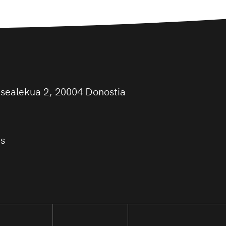
asealekua 2, 20004 Donostia
us