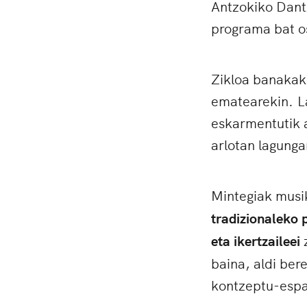
Antzokiko Dant
programa bat o
Zikloa banakako
ematearekin.
L
eskarmentutik 
arlotan lagunga
Mintegiak musi
tradizionaleko 
eta ikertzaileei
z
baina, aldi ber
kontzeptu-espa