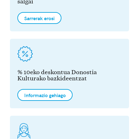
salgai
Sarrerak erosi
% 10eko deskontua Donostia
Kulturako bazkideentzat
Informazio gehiago