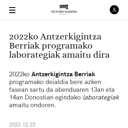
Saioa
Menú Principal
2022ko Antzerkigintza
Berriak programako
laborategiak amaitu dira
2022ko
Antzerkigintza Berriak
programako deialdia bere azken
fasean sartu da abenduaren 13an eta
14an Donostian egindako
laborategiak
amaitu ondoren.
2022.12.22