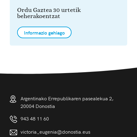
Ordu Gaztea 30 urtetik
beherakoentzat
Informazio gehiago
Argentinako Errepublikaren pasealekua 2,
20004 Donostia
943 48 11 60
victoria_eugenia@donostia.eus