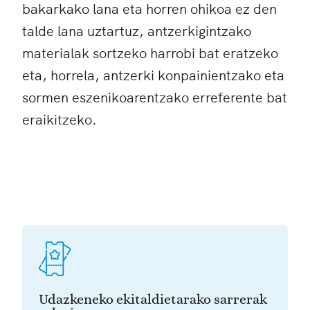
bakarkako lana eta horren ohikoa ez den
talde lana uztartuz, antzerkigintzako
materialak sortzeko harrobi bat eratzeko
eta, horrela, antzerki konpainientzako eta
sormen eszenikoarentzako erreferente bat
eraikitzeko.
Udazkeneko ekitaldietarako sarrerak