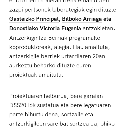
zazpi pertsonek laborategiak egin dituzte
Gasteizko Principal
,
Bilboko Arriaga
eta
Donostiako
Victoria Eugenia
antzokietan,
Antzerkigintza Berriak programako
koproduktoreak, alegia. Hau amaituta,
antzerkigile berriek urtarrilaren 20an
aurkeztu beharko dituzte euren
proiektuak amaituta.
Proiektuaren helburua, bere garaian
DSS2016k sustatua eta bere legatuaren
parte bihurtu dena, sortzaile eta
antzerkigileen sare bat sortzea da, ohiko