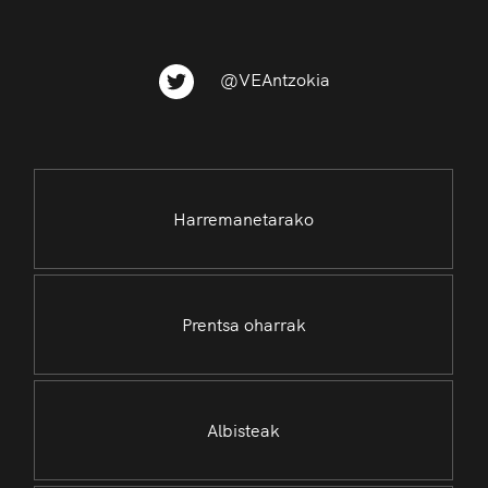
@VEAntzokia
Harremanetarako
Prentsa oharrak
Albisteak