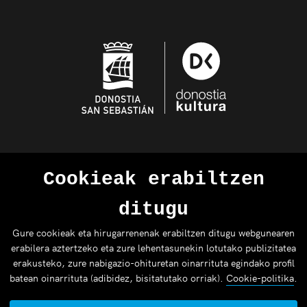
Cookieak erabiltzen
ditugu
Gure cookieak eta hirugarrenenak erabiltzen ditugu webgunearen
erabilera aztertzeko eta zure lehentasunekin lotutako publizitatea
erakusteko, zure nabigazio-ohituretan oinarrituta egindako profil
batean oinarrituta (adibidez, bisitatutako orriak).
Cookie-politika
.