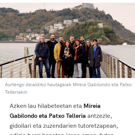
Aurtengo deialdiko hautagaiak Mireia Gabilondo eta Patxo
Telleriakin
Azken lau hilabeteetan eta
Mireia
Gabilondo eta Patxo Telleria
antzezle,
gidoilari eta zuzendarien tutoretzapean,
edizio berri honetan izena eman duten