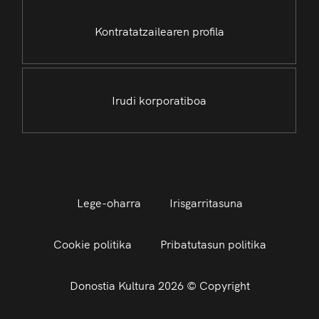
Kontratatzailearen profila
Irudi korporatiboa
Lege-oharra
Irisgarritasuna
Cookie politika
Pribatutasun politika
Donostia Kultura 2026 © Copyright