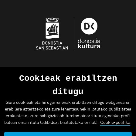
Cookieak erabiltzen
ditugu
Gure cookieak eta hirugarrenenak erabiltzen ditugu webgunearen
erabilera aztertzeko eta zure lehentasunekin lotutako publizitatea
erakusteko, zure nabigazio-ohituretan oinarrituta egindako profil
batean oinarrituta (adibidez, bisitatutako orriak).
Cookie-politika
.