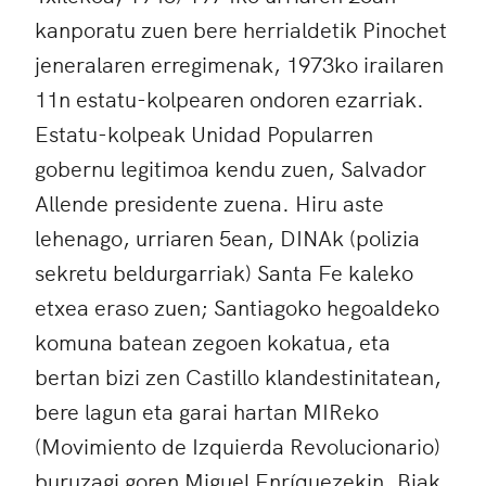
kanporatu zuen bere herrialdetik Pinochet
jeneralaren erregimenak, 1973ko irailaren
11n estatu-kolpearen ondoren ezarriak.
Estatu-kolpeak Unidad Popularren
gobernu legitimoa kendu zuen, Salvador
Allende presidente zuena. Hiru aste
lehenago, urriaren 5ean, DINAk (polizia
sekretu beldurgarriak) Santa Fe kaleko
etxea eraso zuen; Santiagoko hegoaldeko
komuna batean zegoen kokatua, eta
bertan bizi zen Castillo klandestinitatean,
bere lagun eta garai hartan MIReko
(Movimiento de Izquierda Revolucionario)
buruzagi goren Miguel Enríquezekin. Biak