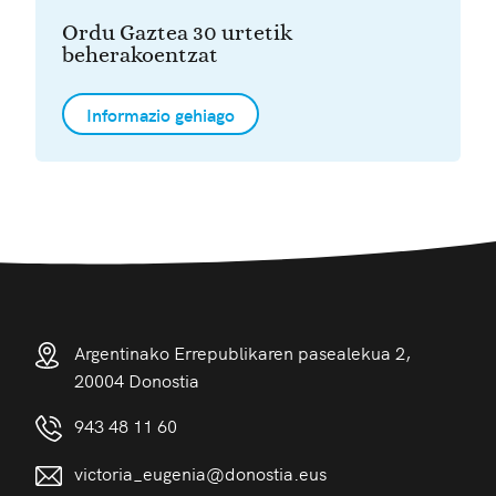
Ordu Gaztea 30 urtetik
beherakoentzat
Informazio gehiago
Argentinako Errepublikaren pasealekua 2,
20004 Donostia
943 48 11 60
victoria_eugenia@donostia.eus