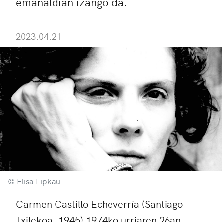
emanaldian izango da.
2023.04.21
© Elisa Lipkau
Carmen Castillo Echeverría (Santiago
Txilekoa, 1945) 1974ko urriaren 26an