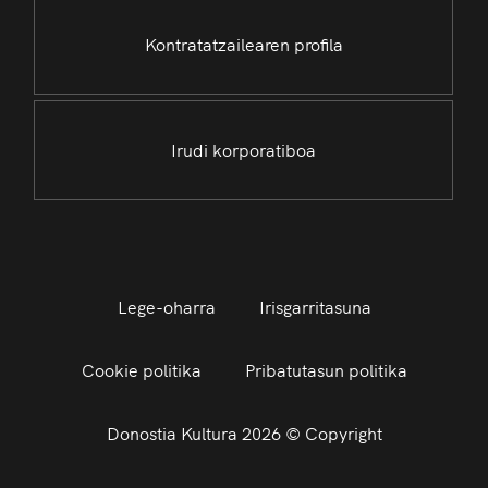
Kontratatzailearen profila
Irudi korporatiboa
Lege-oharra
Irisgarritasuna
Cookie politika
Pribatutasun politika
Donostia Kultura 2026 © Copyright