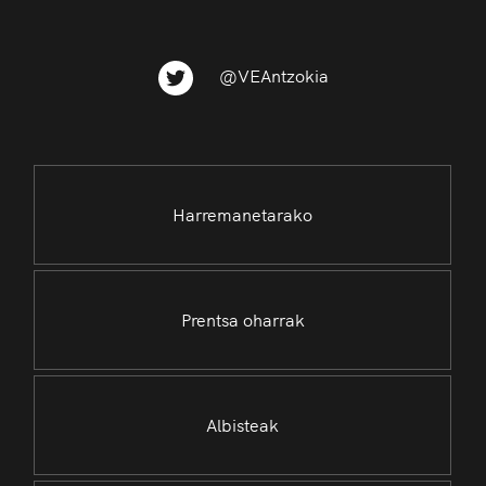
@VEAntzokia
Harremanetarako
Prentsa oharrak
Albisteak