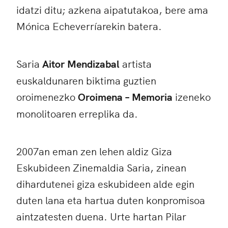
idatzi ditu; azkena aipatutakoa, bere ama
Mónica Echeverríarekin batera.
Saria
Aitor Mendizabal
artista
euskaldunaren biktima guztien
oroimenezko
Oroimena – Memoria
izeneko
monolitoaren erreplika da.
2007an eman zen lehen aldiz Giza
Eskubideen Zinemaldia Saria, zinean
dihardutenei giza eskubideen alde egin
duten lana eta hartua duten konpromisoa
aintzatesten duena. Urte hartan Pilar