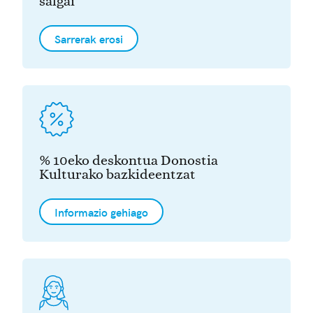
salgai
Sarrerak erosi
% 10eko deskontua Donostia
Kulturako bazkideentzat
Informazio gehiago