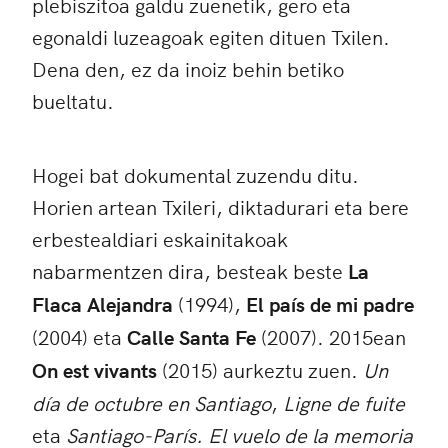
plebiszitoa galdu zuenetik, gero eta
egonaldi luzeagoak egiten dituen Txilen.
Dena den, ez da inoiz behin betiko
bueltatu.
Hogei bat dokumental zuzendu ditu.
Horien artean Txileri, diktadurari eta bere
erbestealdiari eskainitakoak
nabarmentzen dira, besteak beste
La
Flaca Alejandra
(1994),
El país de mi padre
(2004) eta
Calle Santa Fe
(2007). 2015ean
On est vivants
(2015) aurkeztu zuen.
Un
día de octubre en Santiago
,
Ligne de fuite
eta
Santiago-París. El vuelo de la memoria