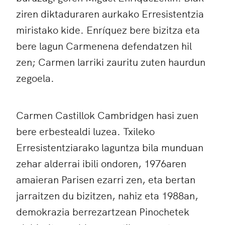
ziren diktaduraren aurkako Erresistentzia
miristako kide. Enríquez bere bizitza eta
bere lagun Carmenena defendatzen hil
zen; Carmen larriki zauritu zuten haurdun
zegoela.
Carmen Castillok Cambridgen hasi zuen
bere erbestealdi luzea. Txileko
Erresistentziarako laguntza bila munduan
zehar alderrai ibili ondoren, 1976aren
amaieran Parisen ezarri zen, eta bertan
jarraitzen du bizitzen, nahiz eta 1988an,
demokrazia berrezartzean Pinochetek