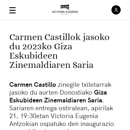
Saioa
Menú Principal
Carmen Castillok jasoko
du 2023ko Giza
Eskubideen
Zinemaldiaren Saria
Carmen Castillo
zinegile txiletarrak
jasoko du aurten Donostiako
Giza
Eskubideen Zinemaldiaren Saria
.
Sariaren entrega ostiralean, apirilak
21, 19:30etan Victoria Eugenia
Antzokian ospatuko den inaugurazio