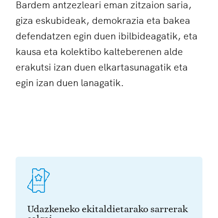
Bardem antzezleari eman zitzaion saria,
giza eskubideak, demokrazia eta bakea
defendatzen egin duen ibilbideagatik, eta
kausa eta kolektibo kalteberenen alde
erakutsi izan duen elkartasunagatik eta
egin izan duen lanagatik.
Udazkeneko ekitaldietarako sarrerak