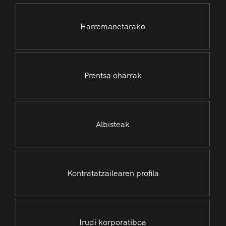
Harremanetarako
Prentsa oharrak
Albisteak
Kontratatzailearen profila
Irudi korporatiboa