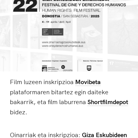
Film luzeen inskripzioa
Movibeta
plataformaren bitartez egin daiteke
bakarrik, eta film laburrena
Shortfilmdepot
bidez.
Oinarriak eta inskripzioa:
Giza Eskubideen