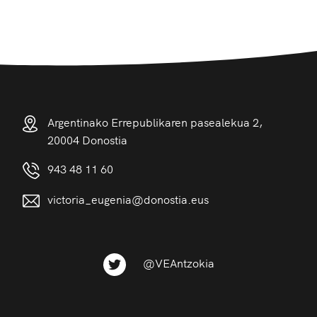
Argentinako Errepublikaren pasealekua 2,
20004 Donostia
943 48 11 60
victoria_eugenia@donostia.eus
@VEAntzokia