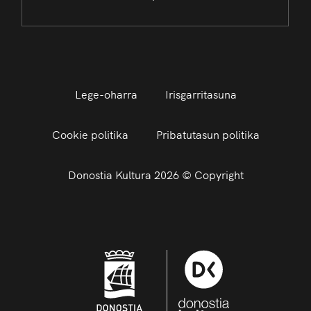
Lege-oharra
Irisgarritasuna
Cookie politika
Pribatutasun politika
Donostia Kultura 2026 © Copyright