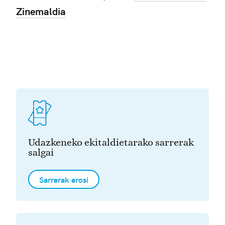
Zinemaldia
Udazkeneko ekitaldietarako sarrerak
salgai
Sarrerak erosi