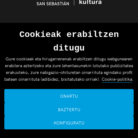
Cookieak erabiltzen
ditugu
Gure cookieak eta hirugarrenenak erabiltzen ditugu webgunearen
erabilera aztertzeko eta zure lehentasunekin lotutako publizitatea
erakusteko, zure nabigazio-ohituretan oinarrituta egindako profil
batean oinarrituta (adibidez, bisitatutako orriak).
Cookie-politika
.
ONARTU
BAZTERTU
KONFIGURATU