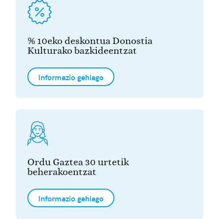
% 10eko deskontua Donostia
Kulturako bazkideentzat
Informazio gehiago
Ordu Gaztea 30 urtetik
beherakoentzat
Informazio gehiago