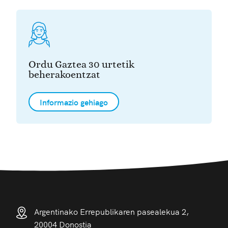
Ordu Gaztea 30 urtetik
beherakoentzat
Informazio gehiago
Argentinako Errepublikaren pasealekua 2,
20004 Donostia