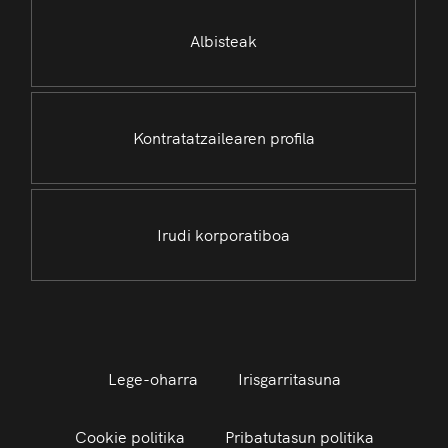
Albisteak
Kontratatzailearen profila
Irudi korporatiboa
Lege-oharra
Irisgarritasuna
Cookie politika
Pribatutasun politika