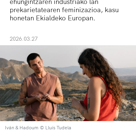
ehungintzaren industriako lan
prekarietatearen feminizazioa, kasu
honetan Ekialdeko Europan.
2026.03.27
Iván & Hadoum © Lluís Tudela