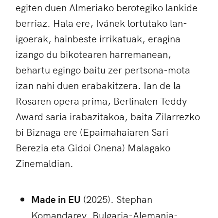
egiten duen Almeriako berotegiko lankide
berriaz. Hala ere, Ivánek lortutako lan-
igoerak, hainbeste irrikatuak, eragina
izango du bikotearen harremanean,
behartu egingo baitu zer pertsona-mota
izan nahi duen erabakitzera. Ian de la
Rosaren opera prima, Berlinalen Teddy
Award saria irabazitakoa, baita Zilarrezko
bi Biznaga ere (Epaimahaiaren Sari
Berezia eta Gidoi Onena) Malagako
Zinemaldian.
Made in EU
(2025). Stephan
Komandarev. Bulgaria-Alemania-