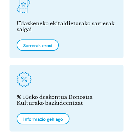
Udazkeneko ekitaldietarako sarrerak
salgai
Sarrerak erosi
% 10eko deskontua Donostia
Kulturako bazkideentzat
Informazio gehiago