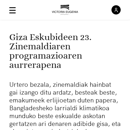
Saioa
Menú Principal
Giza Eskubideen 23.
Zinemaldiaren
programazioaren
aurrerapena
Urtero bezala, zinemaldiak hainbat
gai izango ditu ardatz, besteak beste,
emakumeek erlijioetan duten papera,
Bangladesheko larrialdi klimatikoa
munduko beste eskualde askotan
gertatzen ari denaren adibide gisa, eta