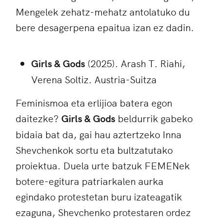
Mengelek zehatz-mehatz antolatuko du
bere desagerpena epaitua izan ez dadin.
Girls & Gods
(2025). Arash T. Riahi,
Verena Soltiz. Austria-Suitza
Feminismoa eta erlijioa batera egon
daitezke?
Girls & Gods
beldurrik gabeko
bidaia bat da, gai hau aztertzeko Inna
Shevchenkok sortu eta bultzatutako
proiektua. Duela urte batzuk FEMENek
botere-egitura patriarkalen aurka
egindako protestetan buru izateagatik
ezaguna, Shevchenko protestaren ordez