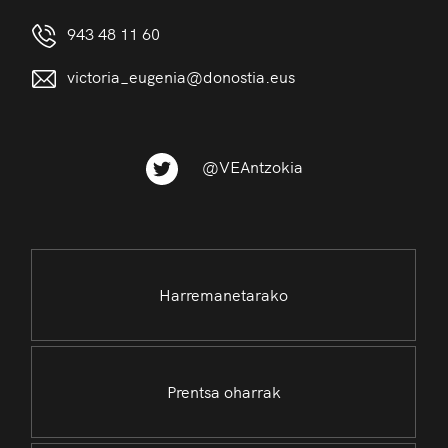
943 48 11 60
victoria_eugenia@donostia.eus
@VEAntzokia
Harremanetarako
Prentsa oharrak