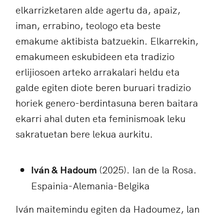
elkarrizketaren alde agertu da, apaiz,
iman, errabino, teologo eta beste
emakume aktibista batzuekin. Elkarrekin,
emakumeen eskubideen eta tradizio
erlijiosoen arteko arrakalari heldu eta
galde egiten diote beren buruari tradizio
horiek genero-berdintasuna beren baitara
ekarri ahal duten eta feminismoak leku
sakratuetan bere lekua aurkitu.
Iván & Hadoum
(2025). Ian de la Rosa.
Espainia-Alemania-Belgika
Iván maitemindu egiten da Hadoumez, lan