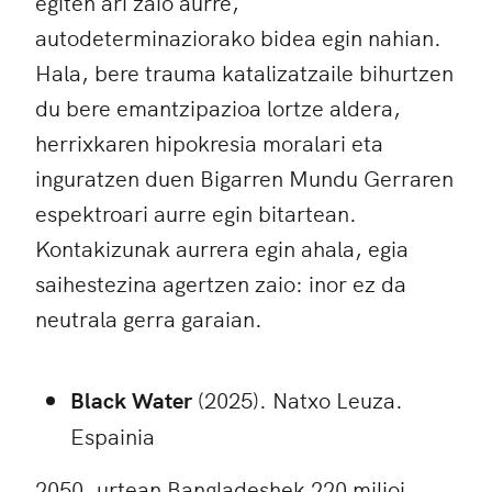
egiten ari zaio aurre,
autodeterminaziorako bidea egin nahian.
Hala, bere trauma katalizatzaile bihurtzen
du bere emantzipazioa lortze aldera,
herrixkaren hipokresia moralari eta
inguratzen duen Bigarren Mundu Gerraren
espektroari aurre egin bitartean.
Kontakizunak aurrera egin ahala, egia
saihestezina agertzen zaio: inor ez da
neutrala gerra garaian.
Black Water
(2025). Natxo Leuza.
Espainia
2050. urtean Bangladeshek 220 milioi