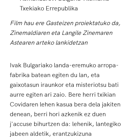
Txekiako Errepublika
Film hau ere Gasteizen proiektatuko da,
Zinemaldiaren eta Langile Zinemaren
Astearen arteko lankidetzan
Ivak Bulgariako landa-eremuko arropa-
fabrika batean egiten du lan, eta
gaixotasun iraunkor eta misteriotsu bati
aurre egiten ari zaio. Bere herri txikian
Covidaren lehen kasua bera dela jakiten
denean, berri hori azkenik ez duen
j'accuse bihurtzen da: lehenik, lantegiko
jabeen aldetik, erantzukizuna