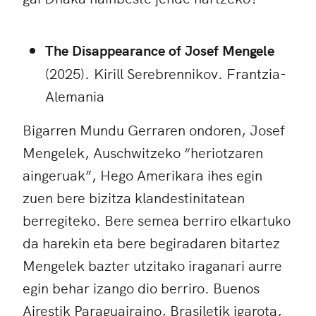
The Disappearance of Josef Mengele
(2025). Kirill Serebrennikov. Frantzia-
Alemania
Bigarren Mundu Gerraren ondoren, Josef
Mengelek, Auschwitzeko “heriotzaren
aingeruak”, Hego Amerikara ihes egin
zuen bere bizitza klandestinitatean
berregiteko. Bere semea berriro elkartuko
da harekin eta bere begiradaren bitartez
Mengelek bazter utzitako iraganari aurre
egin behar izango dio berriro. Buenos
Airestik Paraguairaino, Brasiletik igarota,