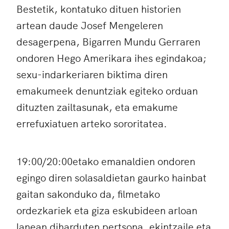
Bestetik, kontatuko dituen historien
artean daude Josef Mengeleren
desagerpena, Bigarren Mundu Gerraren
ondoren Hego Amerikara ihes egindakoa;
sexu-indarkeriaren biktima diren
emakumeek denuntziak egiteko orduan
dituzten zailtasunak, eta emakume
errefuxiatuen arteko sororitatea.
19:00/20:00etako emanaldien ondoren
egingo diren solasaldietan gaurko hainbat
gaitan sakonduko da, filmetako
ordezkariek eta giza eskubideen arloan
lanean diharduten pertsona, ekintzaile eta