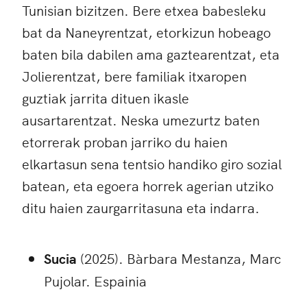
Tunisian bizitzen. Bere etxea babesleku
bat da Naneyrentzat, etorkizun hobeago
baten bila dabilen ama gaztearentzat, eta
Jolierentzat, bere familiak itxaropen
guztiak jarrita dituen ikasle
ausartarentzat. Neska umezurtz baten
etorrerak proban jarriko du haien
elkartasun sena tentsio handiko giro sozial
batean, eta egoera horrek agerian utziko
ditu haien zaurgarritasuna eta indarra.
Sucia
(2025). Bàrbara Mestanza, Marc
Pujolar. Espainia