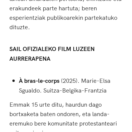
erakundeek parte hartuta; beren
esperientziak publikoarekin partekatuko
dituzte.
SAIL OFIZIALEKO FILM LUZEEN
AURRERAPENA
À bras-le-corps
(2025). Marie-Elsa
Sgualdo. Suitza-Belgika-Frantzia
Emmak 15 urte ditu, haurdun dago
bortxaketa baten ondoren, eta landa-
eremuko bere komunitate protestanteari