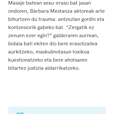
Masaje batean sexu-eraso bat jasan
ondoren, Bàrbara Mestanza aktoreak arte
bihurtzen du trauma: antzezlan gordin eta
kontzesiorik gabeko bat. “Zergatik ez
zenuen ezer egin?” galderaren aurrean,
bidaia bati ekiten dio bere erasotzailea
aurkitzeko, maskulinotasun toxikoa
kuestionatzeko eta bere ahotsaren
bitartez justizia aldarrikatzeko.