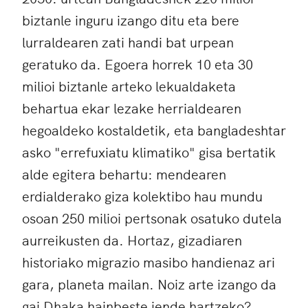
biztanle inguru izango ditu eta bere
lurraldearen zati handi bat urpean
geratuko da. Egoera horrek 10 eta 30
milioi biztanle arteko lekualdaketa
behartua ekar lezake herrialdearen
hegoaldeko kostaldetik, eta bangladeshtar
asko "errefuxiatu klimatiko" gisa bertatik
alde egitera behartu: mendearen
erdialderako giza kolektibo hau mundu
osoan 250 milioi pertsonak osatuko dutela
aurreikusten da. Hortaz, gizadiaren
historiako migrazio masibo handienaz ari
gara, planeta mailan. Noiz arte izango da
gai Dhaka hainbeste jende hartzeko?