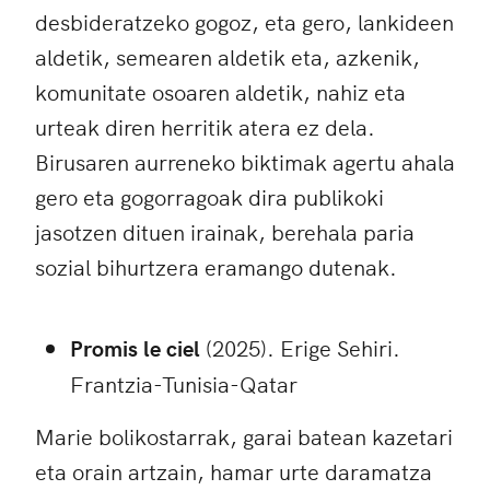
desbideratzeko gogoz, eta gero, lankideen
aldetik, semearen aldetik eta, azkenik,
komunitate osoaren aldetik, nahiz eta
urteak diren herritik atera ez dela.
Birusaren aurreneko biktimak agertu ahala
gero eta gogorragoak dira publikoki
jasotzen dituen irainak, berehala paria
sozial bihurtzera eramango dutenak.
Promis le ciel
(2025). Erige Sehiri.
Frantzia-Tunisia-Qatar
Marie bolikostarrak, garai batean kazetari
eta orain artzain, hamar urte daramatza