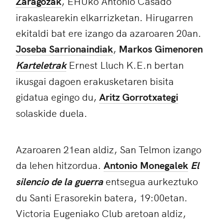
Zaragozak
, EHUko Antonio Casado
irakaslearekin elkarrizketan. Hirugarren
ekitaldi bat ere izango da azaroaren 20an.
Joseba Sarrionaindiak
,
Markos Gimenoren
Karteletrak
Ernest Lluch K.E.n bertan
ikusgai dagoen erakusketaren bisita
gidatua egingo du,
Aritz Gorrotxategi
solaskide duela.
Azaroaren 21ean aldiz, San Telmon izango
da lehen hitzordua.
Antonio Monegalek
El
silencio de la guerra
entsegua aurkeztuko
du Santi Erasorekin batera, 19:00etan.
Victoria Eugeniako Club aretoan aldiz,