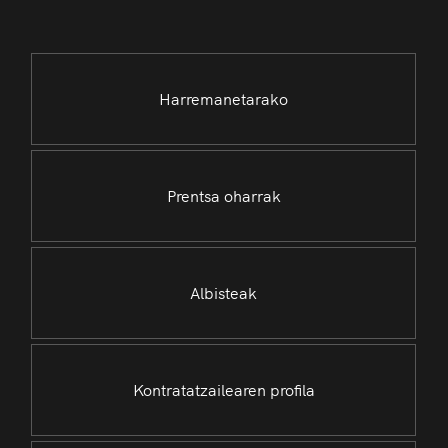
Harremanetarako
Prentsa oharrak
Albisteak
Kontratatzailearen profila