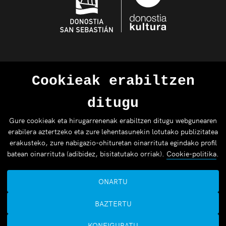
Cookieak erabiltzen
ditugu
Gure cookieak eta hirugarrenenak erabiltzen ditugu webgunearen
erabilera aztertzeko eta zure lehentasunekin lotutako publizitatea
erakusteko, zure nabigazio-ohituretan oinarrituta egindako profil
batean oinarrituta (adibidez, bisitatutako orriak).
Cookie-politika
.
ONARTU
BAZTERTU
KONFIGURATU