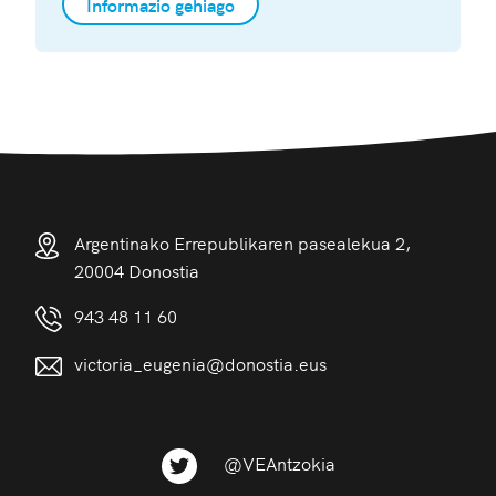
Informazio gehiago
Argentinako Errepublikaren pasealekua 2,
20004 Donostia
943 48 11 60
victoria_eugenia@donostia.eus
@VEAntzokia