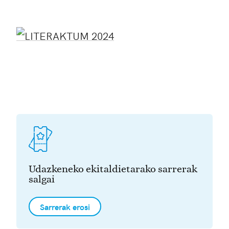
Udazkeneko ekitaldietarako sarrerak
salgai
Sarrerak erosi