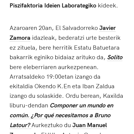
Piszifaktoria Ideien Laborategiko
kideek.
Azaroaren 20an, El Salvadorreko
Javier
Zamora
idazleak, bederatzi urte besterik
ez zituela, bere herritik Estatu Batuetara
bakarrik eginiko bidaiaz arituko da,
Solito
bere eleberriaren aurkezpenean.
Arratsaldeko 19:00etan izango da
ekitaldia Okendo K.En eta Iban Zaldua
izango du solaskide. Ordu berean, Kaxilda
liburu-dendan
Componer un mundo en
común. ¿Por qué necesitamos a Bruno
Latour?
Aurkeztuko du
Juan Manuel