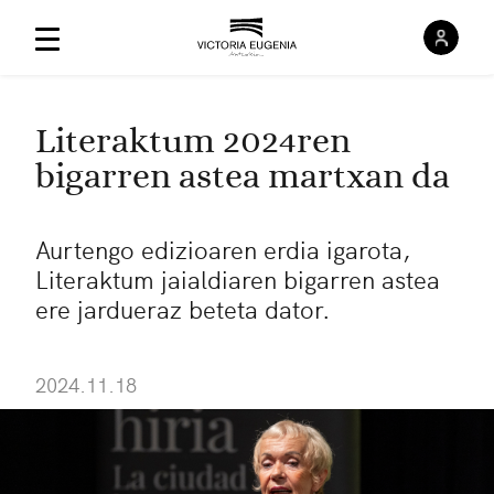
Saioa
Menú Principal
Literaktum 2024ren
bigarren astea martxan da
Aurtengo edizioaren erdia igarota,
Literaktum jaialdiaren bigarren astea
ere jardueraz beteta dator.
2024.11.18