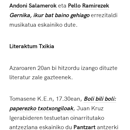
Andoni Salamerok
eta
Pello Ramirezek
Gernika, ikur bat baino gehiago
errezitaldi
musikatua eskainiko dute.
Literaktum Txikia
Azaroaren 20an bi hitzordu izango dituzte
literatur zale gazteenek.
Tomasene K.E.n, 17.30ean,
Boli bili boli:
paperezko txotxongiloak
, Juan Kruz
Igerabideren testuetan oinarritutako
antzezlana eskainiko du
Pantzart
antzerki