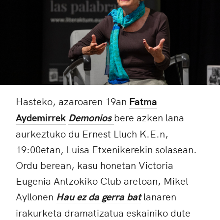
Hasteko, azaroaren 19an
Fatma
Aydemirrek
Demonios
bere azken lana
aurkeztuko du Ernest Lluch K.E.n,
19:00etan, Luisa Etxenikerekin solasean.
Ordu berean, kasu honetan Victoria
Eugenia Antzokiko Club aretoan, Mikel
Ayllonen
Hau ez da gerra bat
lanaren
irakurketa dramatizatua eskainiko dute