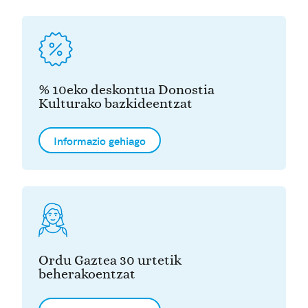
% 10eko deskontua Donostia
Kulturako bazkideentzat
Informazio gehiago
Ordu Gaztea 30 urtetik
beherakoentzat