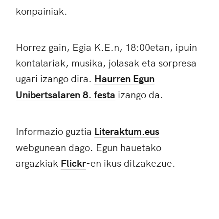
konpainiak.
Horrez gain, Egia K.E.n, 18:00etan, ipuin
kontalariak, musika, jolasak eta sorpresa
ugari izango dira.
Haurren Egun
Unibertsalaren 8. festa
izango da.
Informazio guztia
Literaktum.eus
webgunean dago. Egun hauetako
argazkiak
Flickr
-en ikus ditzakezue.