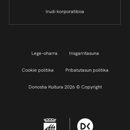
Irudi korporatiboa
Lege-oharra
Irisgarritasuna
Cookie politika
Pribatutasun politika
Donostia Kultura 2026 © Copyright