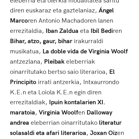
diren euskaraz eta gaztelaniaz,
Ángel
Marco
ren Antonio Machadoren lanen
errezitaldia,
Iban Zaldua
eta
Ibil Bedi
ren
Bihar, atzo, gaur, bihar
irakurraldi
musikatua,
La doble vida de Virginia Woolf
antzezlana,
Pleibak
eleberriak
oinarritutako bertso saio literarioa,
El
Principito
irrati antzerkia, Intxaurrondo
K.E.n eta Loiola K.E.n egin diren
errezitaldiak,
Ipuin kontalarien XI.
maratoia
,
Virginia Woolf
en
Dalloway
andrea
eleberrian oinarritutako
literatur
solasaldi eta afari literarioa
,
Joxan Oiz
en