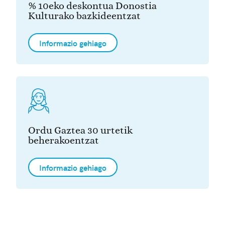
% 10eko deskontua Donostia
Kulturako bazkideentzat
Informazio gehiago
Ordu Gaztea 30 urtetik
beherakoentzat
Informazio gehiago