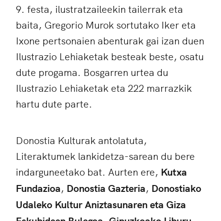
9. festa, ilustratzaileekin tailerrak eta
baita, Gregorio Murok sortutako Iker eta
Ixone pertsonaien abenturak gai izan duen
Ilustrazio Lehiaketak besteak beste, osatu
dute progama. Bosgarren urtea du
Ilustrazio Lehiaketak eta 222 marrazkik
hartu dute parte.
Donostia Kulturak antolatuta,
Literaktumek lankidetza-sarean du bere
indarguneetako bat. Aurten ere,
Kutxa
Fundazioa
,
Donostia Gazteria
,
Donostiako
Udaleko Kultur Aniztasunaren eta Giza
Eskubideen Bulegoa
,
Gipuzkoako Liburu