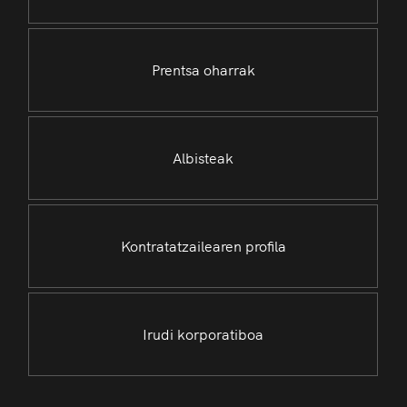
Prentsa oharrak
Albisteak
Kontratatzailearen profila
Irudi korporatiboa