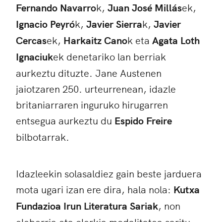
Fernando Navarro
k,
Juan José Millás
ek,
Ignacio Peyró
k,
Javier Sierra
k,
Javier
Cercas
ek,
Harkaitz Cano
k eta
Agata Loth
Ignaciuk
ek denetariko lan berriak
aurkeztu dituzte. Jane Austenen
jaiotzaren 250. urteurrenean, idazle
britaniarraren inguruko hirugarren
entsegua aurkeztu du
Espido Freire
bilbotarrak.
Idazleekin solasaldiez gain beste jarduera
mota ugari izan ere dira, hala nola:
Kutxa
Fundazioa Irun Literatura Sariak
, non
eleberria eta olerkia modalitatea saritu