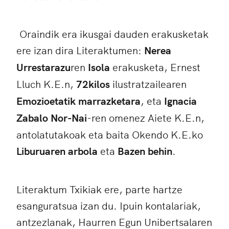
Oraindik era ikusgai dauden erakusketak
ere izan dira Literaktumen:
Nerea
Urrestarazu
ren
Isola
erakusketa, Ernest
Lluch K.E.n,
72kilos
ilustratzailearen
Emozioetatik marrazketara
, eta
Ignacia
Zabalo
Nor-Nai
-ren omenez Aiete K.E.n,
antolatutakoak eta baita Okendo K.E.ko
Liburuaren arbola
eta
Bazen behin
.
Literaktum Txikiak ere, parte hartze
esanguratsua izan du. Ipuin kontalariak,
antzezlanak, Haurren Egun Unibertsalaren