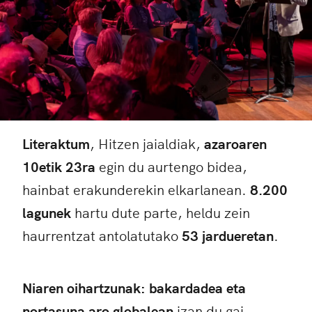
Literaktum
, Hitzen jaialdiak,
azaroaren
10etik 23ra
egin du aurtengo bidea,
hainbat erakunderekin elkarlanean.
8.200
lagunek
hartu dute parte, heldu zein
haurrentzat antolatutako
53 jardueretan
.
Niaren oihartzunak: bakardadea eta
nortasuna aro globalean
izan du gai