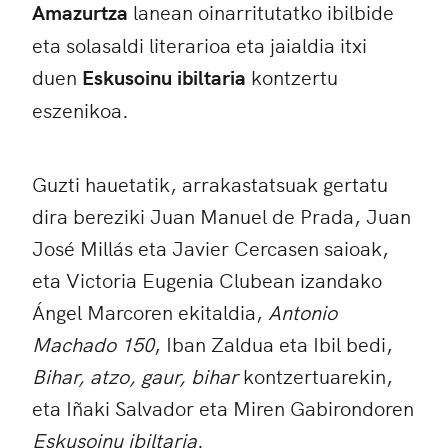
Amazurtza
lanean oinarritutatko ibilbide
eta solasaldi literarioa eta jaialdia itxi
duen
Eskusoinu ibiltaria
kontzertu
eszenikoa.
Guzti hauetatik, arrakastatsuak gertatu
dira bereziki Juan Manuel de Prada, Juan
José Millás eta Javier Cercasen saioak,
eta Victoria Eugenia Clubean izandako
Ángel Marcoren ekitaldia,
Antonio
Machado 150
, Iban Zaldua eta Ibil bedi,
Bihar, atzo, gaur, bihar
kontzertuarekin,
eta Iñaki Salvador eta Miren Gabirondoren
Eskusoinu ibiltaria
.