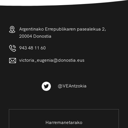
Argentinako Errepublikaren pasealekua 2,
20004 Donostia
943 48 11 60
victoria_eugenia@donostia.eus
@VEAntzokia
Harremanetarako