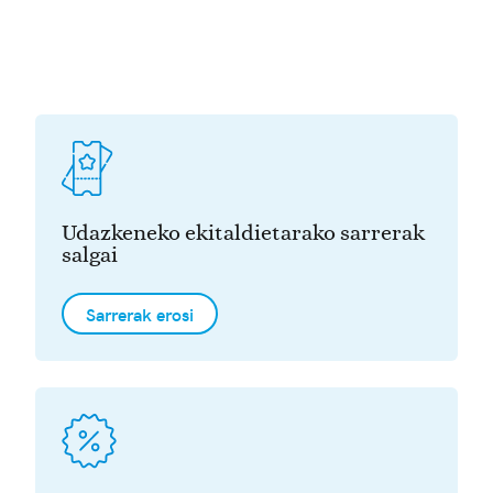
Udazkeneko ekitaldietarako sarrerak
salgai
Sarrerak erosi