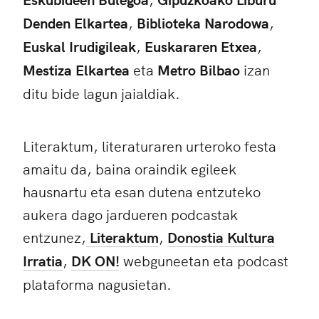
Denden Elkartea
,
Biblioteka Narodowa
,
Euskal Irudigileak
,
Euskararen Etxea
,
Mestiza Elkartea
eta
Metro Bilbao
izan
ditu bide lagun jaialdiak.
Literaktum, literaturaren urteroko festa
amaitu da, baina oraindik egileek
hausnartu eta esan dutena entzuteko
aukera dago jardueren podcastak
entzunez,
Literaktum
,
Donostia Kultura
Irratia
,
DK ON!
webguneetan eta podcast
plataforma nagusietan.