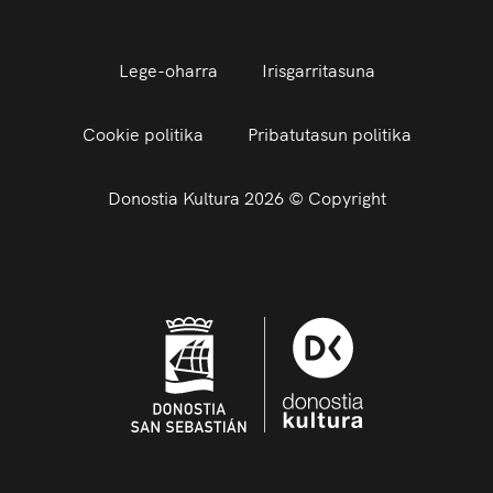
Lege-oharra
Irisgarritasuna
Cookie politika
Pribatutasun politika
Donostia Kultura 2026 © Copyright