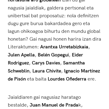
nagusia jaialdiak, galdera pertsonal eta
unibertsal bat proposatuz: nola definitzen
dugu gure burua bakardadea gero eta
lagun ohikoagoa bihurtu den mundu global
honetan? Gai nagusi honen harira izan dira
Literaktumen:
Arantxa Urretabizkaia
,
Julen Apella
,
Belén Gopegui
,
Eider
Rodriguez
,
Carys Davies
,
Samantha
Schweblin
,
Laura Chivite
,
Ignacio Martínez
de Pisón
eta baita
Lourdes Oñederra
ere.
Jaialdiaren gai nagusiaz haratago
bestalde,
Juan Manuel de Prada
k,