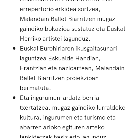
errepertorio erkidea sortzea,
Malandain Ballet Biarritzen mugaz
gaindiko bokazioa sustatuz eta Euskal
Herriko artistei lagunduz.
Euskal Eurohiriaren ikusgaitasunari
laguntzea Eskualde Handian,
Frantzian eta nazioartean, Malandain
Ballet Biarritzen proiekzioan
bermatuta.
Eta ingurumen-ardatz berria
txertatzea, mugaz gaindiko lurraldeko
kultura, ingurumen eta turismo eta
abarren arloko egituren arteko
lankidetzak hasiz edo lagunduz.