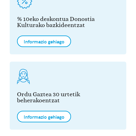
% 10eko deskontua Donostia
Kulturako bazkideentzat
Informazio gehiago
Ordu Gaztea 30 urtetik
beherakoentzat
Informazio gehiago