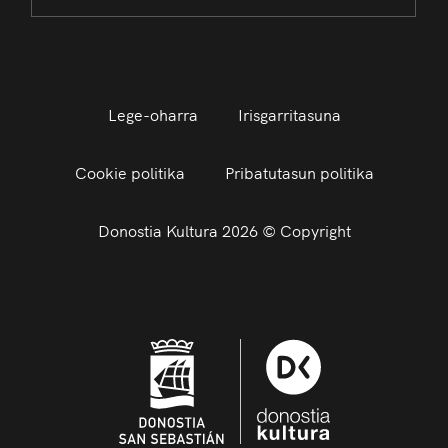
Lege-oharra
Irisgarritasuna
Cookie politika
Pribatutasun politika
Donostia Kultura 2026 © Copyright