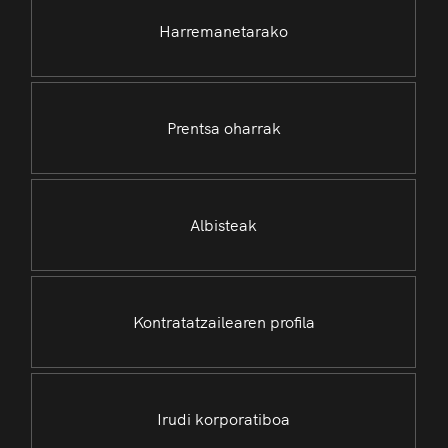
Harremanetarako
Prentsa oharrak
Albisteak
Kontratatzailearen profila
Irudi korporatiboa