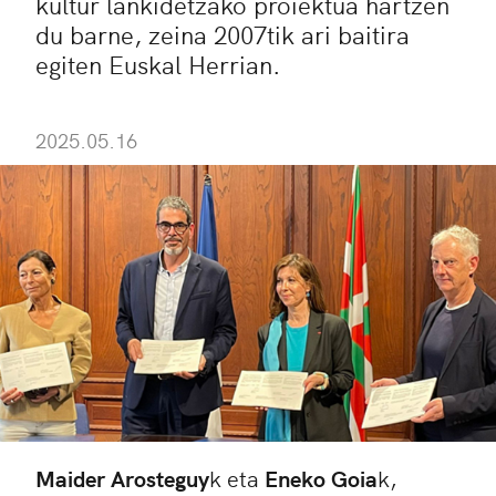
kultur lankidetzako proiektua hartzen
du barne, zeina 2007tik ari baitira
egiten Euskal Herrian.
2025.05.16
Maider Arosteguy
k eta
Eneko Goia
k,