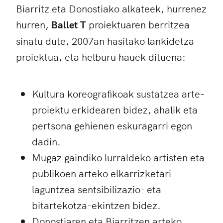
Biarritz eta Donostiako alkateek, hurrenez
hurren,
Ballet T
proiektuaren berritzea
sinatu dute, 2007an hasitako lankidetza
proiektua, eta helburu hauek dituena:
Kultura koreografikoak sustatzea arte-
proiektu erkidearen bidez, ahalik eta
pertsona gehienen eskuragarri egon
dadin.
Mugaz gaindiko lurraldeko artisten eta
publikoen arteko elkarrizketari
laguntzea sentsibilizazio- eta
bitartekotza-ekintzen bidez.
Donostiaren eta Biarritzen arteko