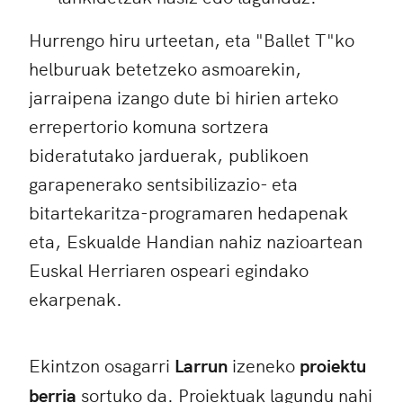
Hurrengo hiru urteetan, eta "Ballet T"ko
helburuak betetzeko asmoarekin,
jarraipena izango dute bi hirien arteko
errepertorio komuna sortzera
bideratutako jarduerak, publikoen
garapenerako sentsibilizazio- eta
bitartekaritza-programaren hedapenak
eta, Eskualde Handian nahiz nazioartean
Euskal Herriaren ospeari egindako
ekarpenak.
Ekintzon osagarri
Larrun
izeneko
proiektu
berria
sortuko da. Proiektuak lagundu nahi