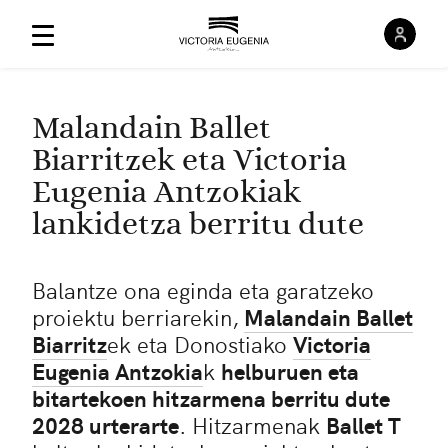
Saioa
Menú Principal
Malandain Ballet
Biarritzek eta Victoria
Eugenia Antzokiak
lankidetza berritu dute
Balantze ona eginda eta garatzeko
proiektu berriarekin,
Malandain Ballet
Biarritz
ek eta Donostiako
Victoria
Eugenia Antzokia
k
helburuen eta
bitartekoen hitzarmena berritu dute
2028 urterarte
. Hitzarmenak
Ballet T