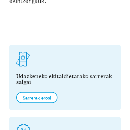
ekintzengatik.
Udazkeneko ekitaldietarako sarrerak
salgai
Sarrerak erosi