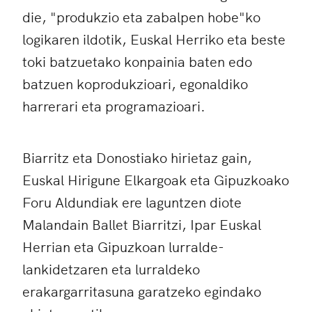
die, "produkzio eta zabalpen hobe"ko
logikaren ildotik, Euskal Herriko eta beste
toki batzuetako konpainia baten edo
batzuen koprodukzioari, egonaldiko
harrerari eta programazioari.
Biarritz eta Donostiako hirietaz gain,
Euskal Hirigune Elkargoak eta Gipuzkoako
Foru Aldundiak ere laguntzen diote
Malandain Ballet Biarritzi, Ipar Euskal
Herrian eta Gipuzkoan lurralde-
lankidetzaren eta lurraldeko
erakargarritasuna garatzeko egindako