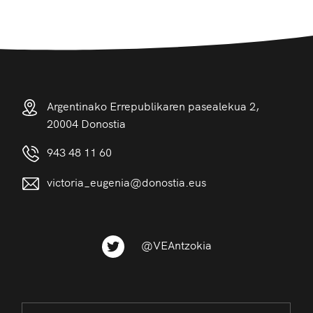
Argentinako Errepublikaren pasealekua 2,
20004 Donostia
943 48 11 60
victoria_eugenia@donostia.eus
@VEAntzokia