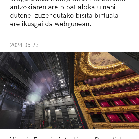
antzokiaren areto bat alokatu nahi
dutenei zuzendutako bisita birtuala
ere ikusgai da webgunean.
2024.05.23