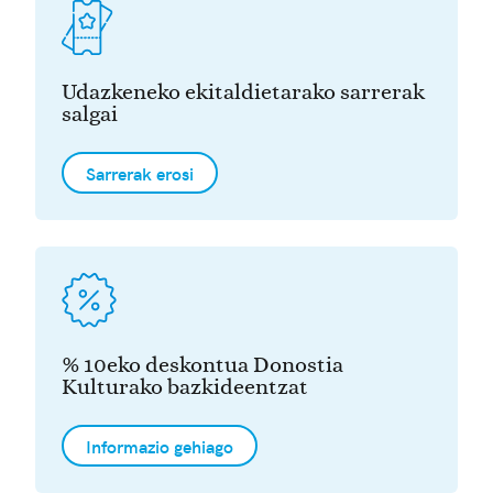
Udazkeneko ekitaldietarako sarrerak
salgai
Sarrerak erosi
% 10eko deskontua Donostia
Kulturako bazkideentzat
Informazio gehiago