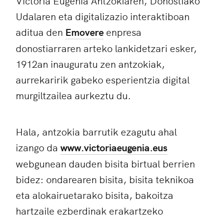
Victoria Eugenia Antzokiaren, Donostiako
Udalaren eta digitalizazio interaktiboan
aditua den
Emovere
enpresa
donostiarraren arteko lankidetzari esker,
1912an inauguratu zen antzokiak,
aurrekaririk gabeko esperientzia digital
murgiltzailea aurkeztu du.
Hala, antzokia barrutik ezagutu ahal
izango da
www.victoriaeugenia.eus
webgunean dauden bisita birtual berrien
bidez: ondarearen bisita, bisita teknikoa
eta alokairuetarako bisita, bakoitza
hartzaile ezberdinak erakartzeko