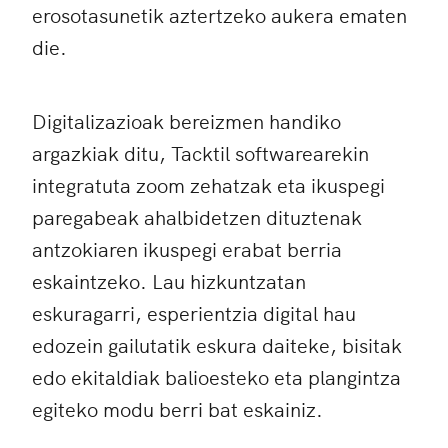
erosotasunetik aztertzeko aukera ematen
die.
Digitalizazioak bereizmen handiko
argazkiak ditu, Tacktil softwarearekin
integratuta zoom zehatzak eta ikuspegi
paregabeak ahalbidetzen dituztenak
antzokiaren ikuspegi erabat berria
eskaintzeko. Lau hizkuntzatan
eskuragarri, esperientzia digital hau
edozein gailutatik eskura daiteke, bisitak
edo ekitaldiak balioesteko eta plangintza
egiteko modu berri bat eskainiz.