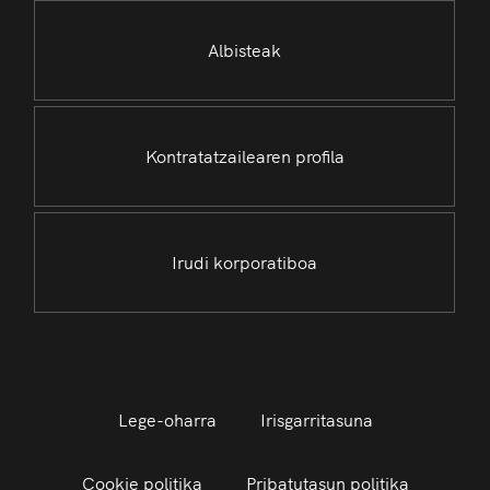
Albisteak
Kontratatzailearen profila
Irudi korporatiboa
Lege-oharra
Irisgarritasuna
Cookie politika
Pribatutasun politika