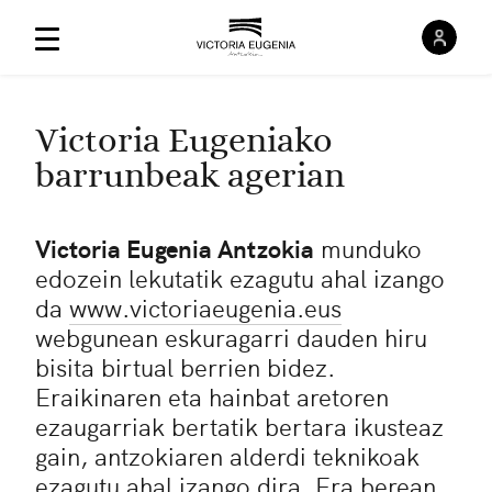
Saioa
Menú Principal
Victoria Eugeniako
barrunbeak agerian
Victoria Eugenia Antzokia
munduko
edozein lekutatik ezagutu ahal izango
da
www.victoriaeugenia.eus
webgunean eskuragarri dauden hiru
bisita birtual berrien bidez.
Eraikinaren eta hainbat aretoren
ezaugarriak bertatik bertara ikusteaz
gain, antzokiaren alderdi teknikoak
ezagutu ahal izango dira. Era berean,