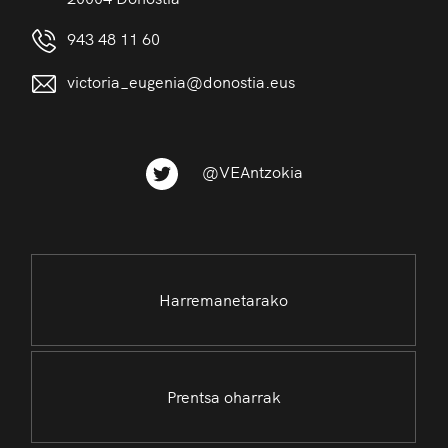
943 48 11 60
victoria_eugenia@donostia.eus
@VEAntzokia
Harremanetarako
Prentsa oharrak