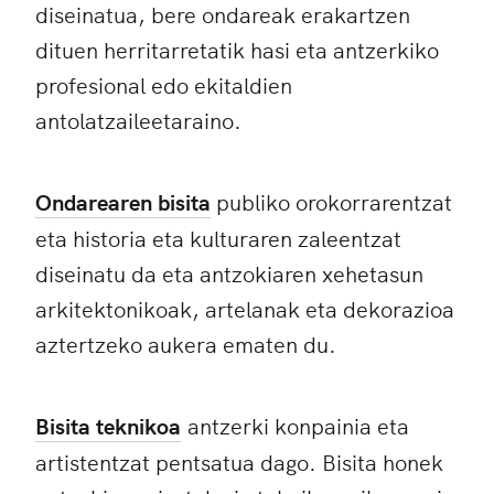
diseinatua, bere ondareak erakartzen
dituen herritarretatik hasi eta antzerkiko
profesional edo ekitaldien
antolatzaileetaraino.
Ondarearen bisita
publiko orokorrarentzat
eta historia eta kulturaren zaleentzat
diseinatu da eta antzokiaren xehetasun
arkitektonikoak, artelanak eta dekorazioa
aztertzeko aukera ematen du.
Bisita teknikoa
antzerki konpainia eta
artistentzat pentsatua dago. Bisita honek