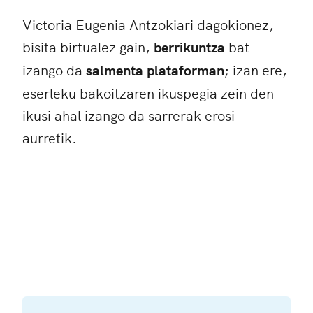
Victoria Eugenia Antzokiari dagokionez,
bisita birtualez gain,
berrikuntza
bat
izango da
salmenta plataforman
; izan ere,
eserleku bakoitzaren ikuspegia zein den
ikusi ahal izango da sarrerak erosi
aurretik.