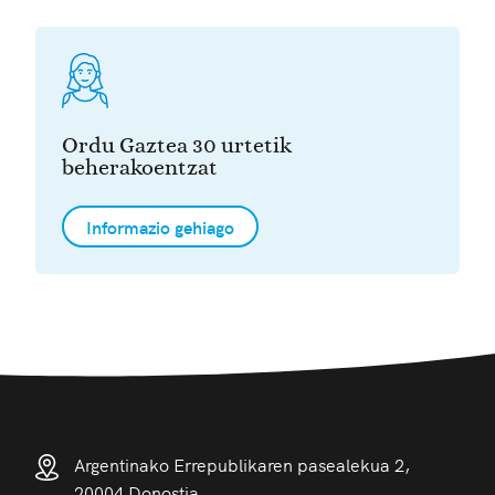
Ordu Gaztea 30 urtetik
beherakoentzat
Informazio gehiago
Argentinako Errepublikaren pasealekua 2,
20004 Donostia