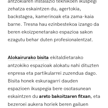
antzokiaren instalazio teknikoen ikuspegi
zehatza eskaintzen du, agertokia,
backstagea, kamerinoak eta zama-kaia
barne. Tresna hau ezinbestekoa izango da
beren ekoizpenetarako espazioa sakon
ezagutu behar duten profesionalentzat.
Alokairurako bisita
ekitaldietarako
antzokiko espazioak alokatu nahi dituzten
enpresa eta partikularrei zuzendua dago.
Bisita honek eskuragarri dauden
espazioen ikuspegia bere osotasunean
eskaintzen du
areto bakoitzaren fitxan
, eta
bezeroei aukera horiek beren gailuen