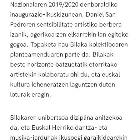
Nazionalaren 2019/2020 denboraldiko
inaugurazio-ikuskizunean. Daniel San
Pedroren sentsibilitate artistiko berbera
izanik, agerikoa zen elkarrekin lan egiteko
gogoa. Topaketa hau Bilaka kolektiboaren
planteamenduaren parte da. Bilakak
beste horizonte batzuetatik etorritako
artistekin kolaboratu ohi du, eta euskal
kultura leheneratzen laguntzen duten
loturak eragin.
Bilakaren unibertsoa diziplina anitzekoa
da, eta Euskal Herriko dantza- eta
musika-jardunak ikuspegi garaikidearekin