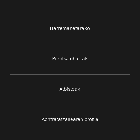
Harremanetarako
Prentsa oharrak
Albisteak
Kontratatzailearen profila