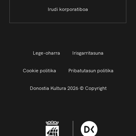
Irudi korporatiboa
Lege-oharra
Irisgarritasuna
Cookie politika
Pribatutasun politika
Donostia Kultura 2026 © Copyright