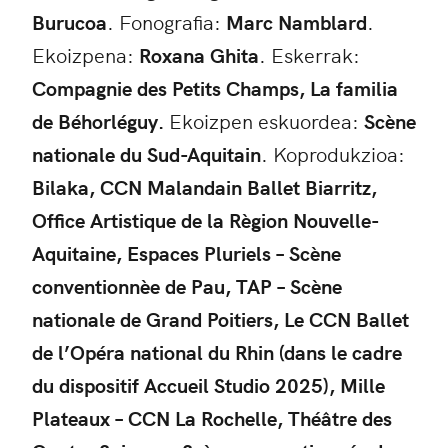
Burucoa
. Fonografia:
Marc Namblard
.
Ekoizpena:
Roxana Ghita
. Eskerrak:
Compagnie des Petits Champs, La familia
de Béhorléguy.
Ekoizpen eskuordea:
Scène
nationale du Sud-Aquitain
. Koprodukzioa:
Bilaka, CCN Malandain Ballet Biarritz,
Office Artistique de la Règion Nouvelle-
Aquitaine, Espaces Pluriels – Scène
conventionnèe de Pau, TAP – Scène
nationale de Grand Poitiers, Le CCN
Ballet
de l’Opéra national du Rhin (dans le cadre
du dispositif Accueil Studio 2025), Mille
Plateaux – CCN La Rochelle, Théâtre des