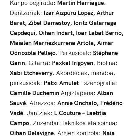
Kanpo begirada:
Martin Harriague
.
Dantzariak:
Izar Aizpuru Lopez, Arthur
Barat, Zibel Damestoy, Ioritz Galarraga
Capdequi, Oihan Indart, Ioar Labat Berrio,
Maialen Marriezkurrena Artola, Aimar
Odriozola Pellejo
. Perkusioak:
Stéphane
Garin
. Gitarra:
Paxkal Irigoyen
. Biolina:
Xabi Etcheverry
. Akordeoiak, mandoa,
perkusioak:
Patxi Amulet
Eszenografia:
Camille Duchemin
Argiztapena:
Alban
Sauvé
. Atrezzoa:
Annie Onchalo, Frédéric
Vadé
. Jantziak:
L.Couture – Laetitia
Campo
. Zuzendari teknikoa eta soinua:
Oihan Delavigne
. Argien kontrola:
Naia