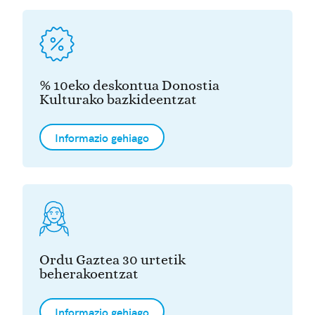
% 10eko deskontua Donostia
Kulturako bazkideentzat
Informazio gehiago
Ordu Gaztea 30 urtetik
beherakoentzat
Informazio gehiago