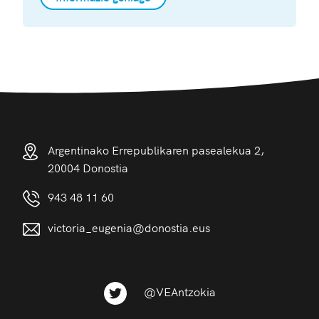
Argentinako Errepublikaren pasealekua 2,
20004 Donostia
943 48 11 60
victoria_eugenia@donostia.eus
@VEAntzokia