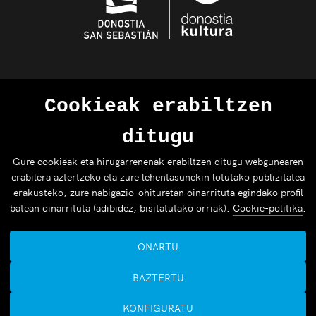
Cookieak erabiltzen
ditugu
Gure cookieak eta hirugarrenenak erabiltzen ditugu webgunearen
erabilera aztertzeko eta zure lehentasunekin lotutako publizitatea
erakusteko, zure nabigazio-ohituretan oinarrituta egindako profil
batean oinarrituta (adibidez, bisitatutako orriak).
Cookie-politika
.
ONARTU
BAZTERTU
KONFIGURATU