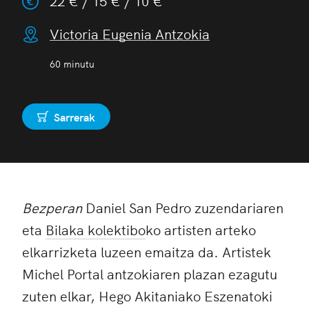
22 € / 15 € / 10 €
Victoria Eugenia Antzokia
60 minutu
Sarrerak
Erosi
Bezperan
Daniel San Pedro zuzendariaren
eta
Bilaka kolektibo
ko artisten arteko
elkarrizketa luzeen emaitza da. Artistek
Michel Portal antzokiaren plazan ezagutu
zuten elkar, Hego Akitaniako Eszenatoki