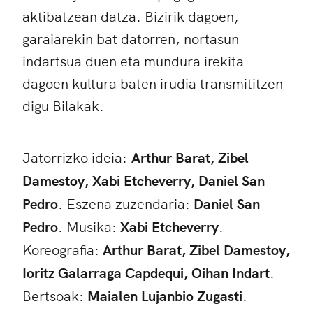
aktibatzean datza. Bizirik dagoen,
garaiarekin bat datorren, nortasun
indartsua duen eta mundura irekita
dagoen kultura baten irudia transmititzen
digu Bilakak.
Jatorrizko ideia:
Arthur Barat, Zibel
Damestoy, Xabi Etcheverry, Daniel San
Pedro
. Eszena zuzendaria:
Daniel San
Pedro
. Musika:
Xabi Etcheverry
.
Koreografia:
Arthur Barat, Zibel Damestoy,
Ioritz Galarraga Capdequi, Oihan Indart
.
Bertsoak:
Maialen Lujanbio Zugasti
.