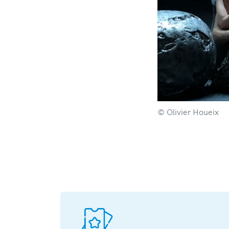
© Olivier Houeix