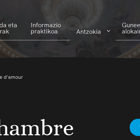
da eta
Informazio
Gunee
erak
praktikoa
alokai
Antzokia
e d'amour
chambre