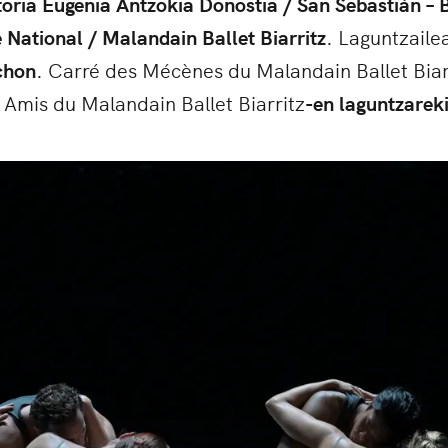
toria Eugenia Antzokia Donostia / San Sebastián – 
National / Malandain Ballet Biarritz
. Laguntzaile
chon
. Carré des Mécènes du Malandain Ballet Biar
 Amis du Malandain Ballet Biarritz
-
en laguntzarek