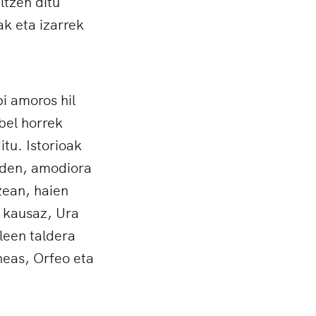
ltzen ditu
ak eta izarrek
i amoros hil
bel horrek
itu. Istorioak
uden, amodiora
zean, haien
n kausaz, Ura
leen taldera
neas, Orfeo eta