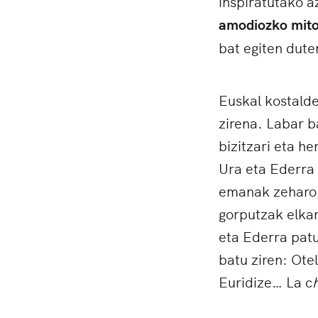
inspiratutako a
amodiozko mito
bat egiten dute
Euskal kostald
zirena. Labar 
bizitzari eta h
Ura eta Ederra
emanak zeharo,
gorputzak elkar
eta Ederra patu
batu ziren: Ot
Euridize… La c