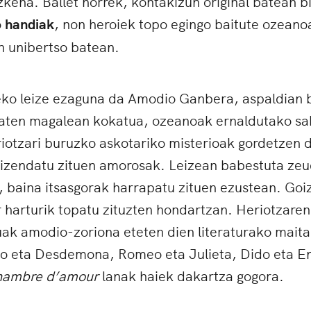
zkena. Ballet horrek, kontakizun original batean bi
 handiak
, non heroiek topo egingo baitute ozeano
n unibertso batean.
eko leize ezaguna da Amodio Ganbera, aspaldian b
baten magalean kokatua, ozeanoak ernaldutako sa
eriotzari buruzko askotariko misterioak gordetzen d
 izendatu zituen amorosak. Leizean babestuta ze
 baina itsasgorak harrapatu zituen ezustean. Goi
 harturik topatu zituzten hondartzan. Heriotzare
ak amodio-zoriona eteten dien literaturako maita
elo eta Desdemona, Romeo eta Julieta, Dido eta E
hambre d’amour
lanak haiek dakartza gogora.