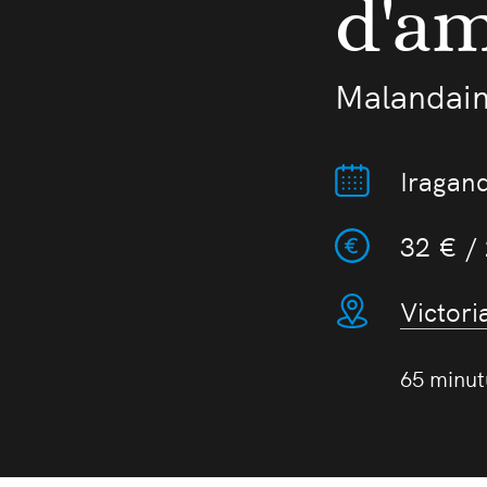
d'a
Malandain 
Iragand
32 € /
Victori
65 minut