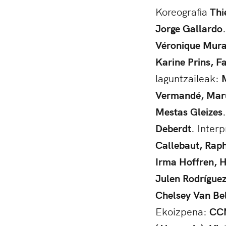
Koreografia
Thi
Jorge Gallardo
Véronique Mura
Karine Prins, F
laguntzaileak:
M
Vermandé, Maru
Mestas Gleizes
Deberdt
. Inter
Callebaut, Raph
Irma Hoffren, H
Julen Rodríguez
Chelsey Van Bel
Ekoizpena:
CCN