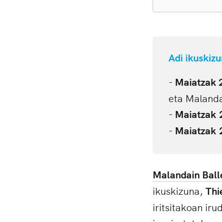
Adi ikuskiz
-
Maiatzak 
eta Malandai
-
Maiatzak 
-
Maiatzak 
Malandain Balle
ikuskizuna,
Thi
iritsitakoan ir