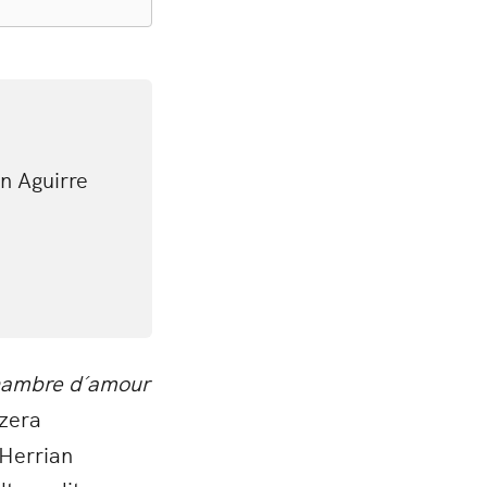
en Aguirre
.
hambre d´amour
tzera
 Herrian