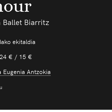
mour
Ballet Biarritz
ako ekitaldia
 24 € / 15 €
a Eugenia Antzokia
u