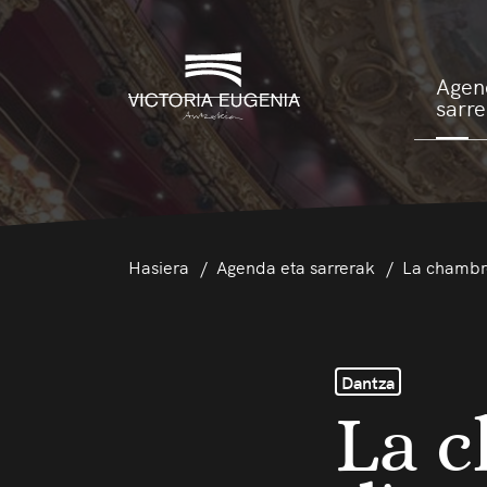
Agen
sarr
Hasiera
Agenda eta sarrerak
La chambr
Dantza
La 