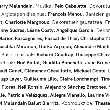
erry Malandain
. Musika:
Peio Çabalette
. Dekoratu
. Argiztapen diseinua:
François Menou
. Jantzien g
t, Charlotte Margnoux
. Dekoratuen gauzatzea:
Fr
anny Sudres, Léane Costy, Angélique Garcia
. Deko
arion Rascagnères, Pascal de Thier, Christophe t’Si
schka Miramon, Gorka Arpajou, Alexandre Maille
. Ballet maisuak:
Richard Coudray, Giuseppe Chiav
preteak:
Noé Ballot, Giuditta Banchetti, Julie Brune
aël Canet, Clémence Chevillotte, Mickaël Conte, 
ugo Layer, Guillaume Lillo, Claire Lonchampt, Ti
 Flores, Neil Ronsin, Alejandro Sánchez Bretones,
le, Patricia Velázquez, Allegra Vianello, Laurine V
 Malandain Ballet Biarritz
. Koprodukzioa:
Theate