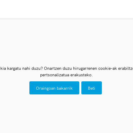
ia kargatu nahi duzu? Onartzen duzu hirugarrenen cookie-ak erabiltze
pertsonalizatua erakusteko.
Oraingoan bakarrik
Beti