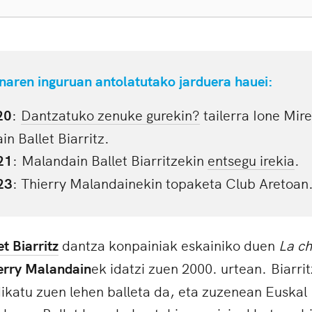
unaren inguruan antolatutako jarduera hauei:
20
:
Dantzatuko zenuke gurekin?
tailerra Ione Mir
n Ballet Biarritz.
21
: Malandain Ballet Biarritzekin
entsegu irekia
.
23
: Thierry Malandainekin topaketa Club Aretoan
t Biarritz
dantza konpainiak eskainiko duen
La c
erry Malandain
ek idatzi zuen 2000. urtean. Biarri
udikatu zuen lehen balleta da, eta zuzenean Euskal