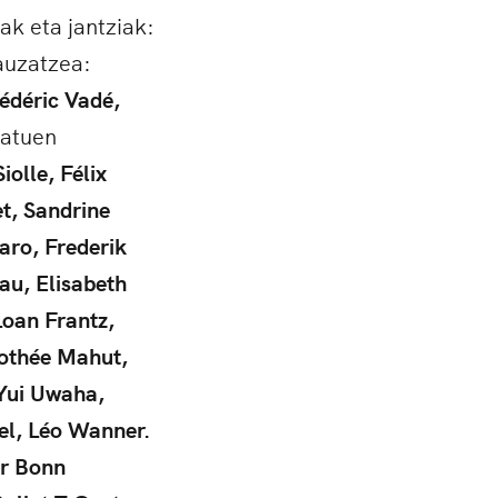
ak eta jantziak:
auzatzea:
édéric Vadé,
ratuen
olle, Félix
t, Sandrine
aro, Frederik
au, Elisabeth
Loan Frantz,
mothée Mahut,
 Yui Uwaha,
iel, Léo Wanner.
r Bonn