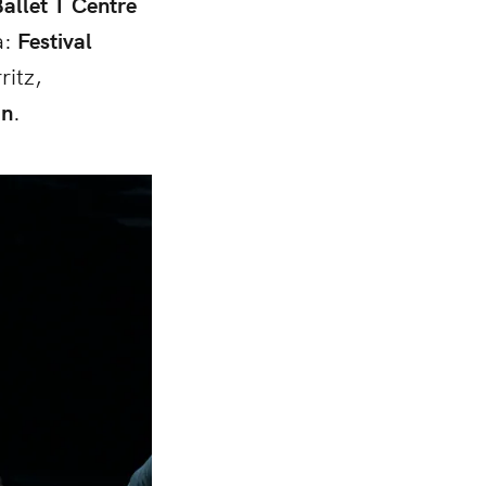
Ballet T Centre
a:
Festival
ritz,
in
.