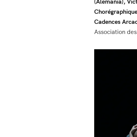
(Alemania), Vic
Chorégraphique 
Cadences Arca
Association des