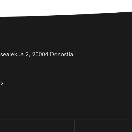
asealekua 2, 20004 Donostia
us