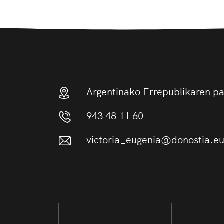
Argentinako Errepublikaren p
943 48 11 60
victoria_eugenia@donostia.e