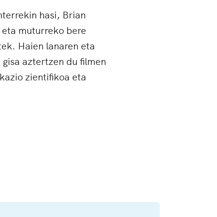
errekin hasi, Brian
, eta muturreko bere
ek. Haien lanaren eta
 gisa aztertzen du filmen
kazio zientifikoa eta