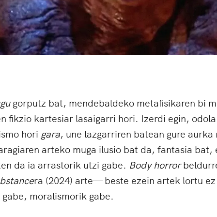
gu
gorputz bat, mendebaldeko metafisikaren bi mil
n fikzio kartesiar lasaigarri hori. Izerdi egin, odola
ismo hori
gara
, une lazgarriren batean gure aurka
ragiaren arteko muga ilusio bat da, fantasia bat, 
en da ia arrastorik utzi gabe.
Body horror
beldurr
bstance
ra (2024) arte— beste ezein artek lortu ez
k gabe, moralismorik gabe.