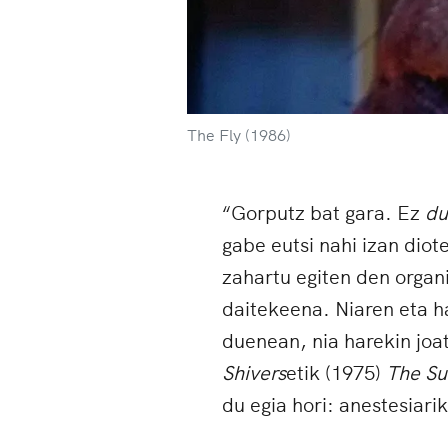
The Fly (1986)
“Gorputz bat gara. Ez
du
gabe eutsi nahi izan diote
zahartu egiten den organ
daitekeena. Niaren eta ha
duenean, nia harekin joat
Shivers
etik (1975)
The Su
du egia hori: anestesiari