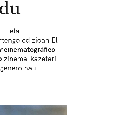
 du
n— eta
urtengo edizioan
El
r
cinematográfico
o
zinema-kazetari
pigenero hau