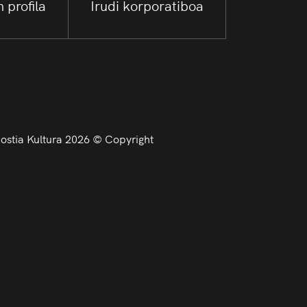
 profila
Irudi korporatiboa
stia Kultura 2026 © Copyright