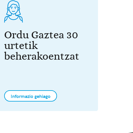
Ordu Gaztea 30
urtetik
beherakoentzat
Informazio gehiago