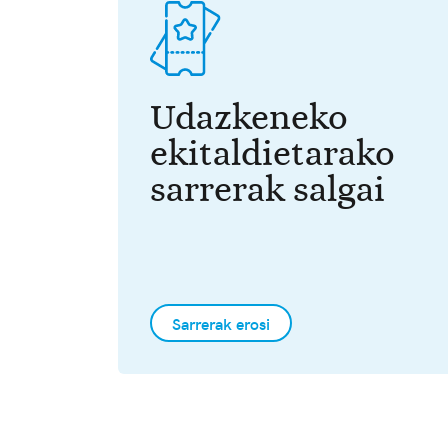
Udazkeneko
ekitaldietarako
sarrerak salgai
Sarrerak erosi