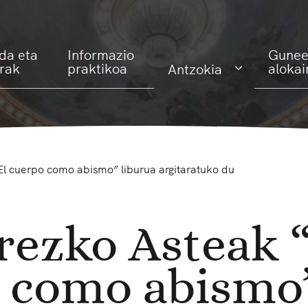
da eta
Informazio
Gunee
erak
praktikoa
alokai
Antzokia
El cuerpo como abismo” liburua argitaratuko du
rezko Asteak 
 como abismo