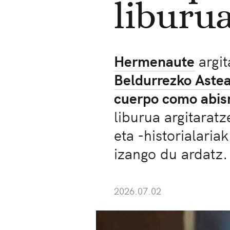
liburu
Hermenaute
argit
Beldurrezko Aste
cuerpo como abis
liburua argitarat
eta -historialari
izango du ardatz.
2026.07.02