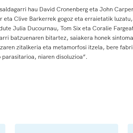
saldagarri hau David Cronenberg eta John Carpent
 eta Clive Barkerrek gogoz eta erraietatik luzatu
ute Julia Ducournau, Tom Six eta Coralie Fargeat
arri batzuenaren bitartez, saiakera honek sintoma
zaren zitalkeria eta metamorfosi itzela, bere fabri
 parasitarioa, niaren disoluzioa”.