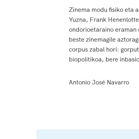
Zinema modu fisiko eta a
Yuzna, Frank Henenlotter
ondorioetaraino eraman d
beste zinemagile aztorag
corpus zabal hori: gorput
biopolitikoa, bere inbasio
Antonio José Navarro