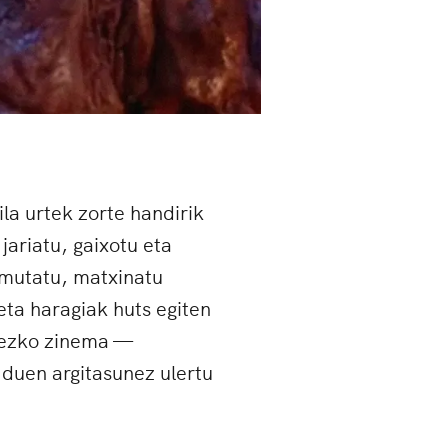
a urtek zorte handirik
 jariatu, gaixotu eta
 mutatu, matxinatu
eta haragiak huts egiten
ezko zinema —
 duen argitasunez ulertu