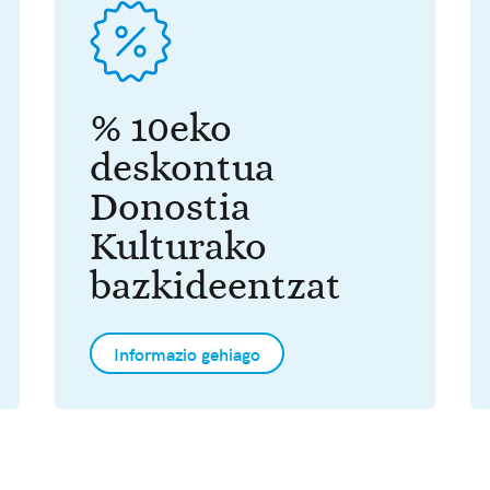
% 10eko
deskontua
Donostia
Kulturako
bazkideentzat
Informazio gehiago