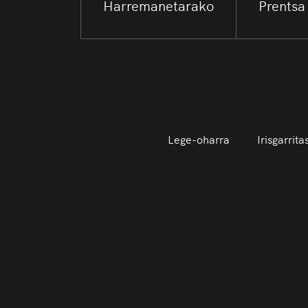
Harremanetarako
Prentsa
Lege-oharra
Irisgarrit