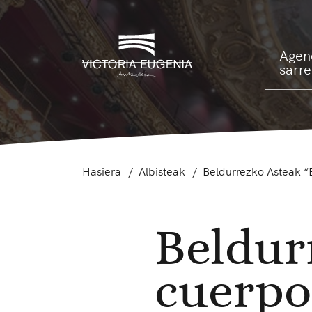
Agen
sarr
Hasiera
Albisteak
Beldurrezko Asteak “
Beldur
cuerpo