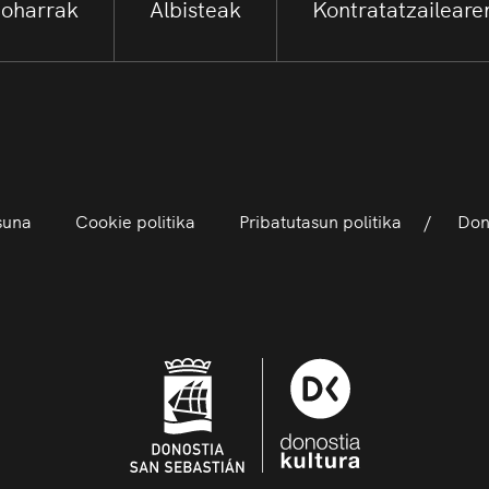
 oharrak
Albisteak
Kontratatzailearen
asuna
Cookie politika
Pribatutasun politika
Dono