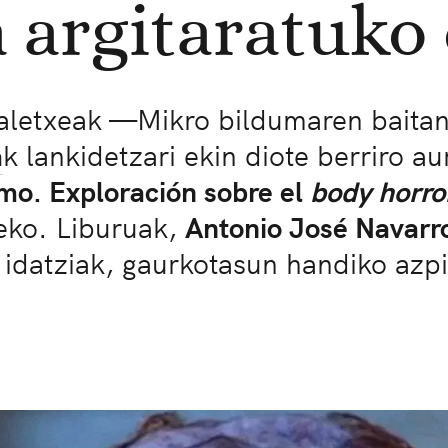
a argitaratuko
aletxeak —Mikro bildumaren baita
a
k lankidetzari ekin diote berriro a
mo. Exploración sobre el
body horro
zeko. Liburuak,
Antonio José Navarr
ak idatziak, gaurkotasun handiko az