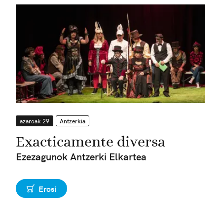
azaroak 29
Antzerkia
Exacticamente diversa
Ezezagunok Antzerki Elkartea
Erosi