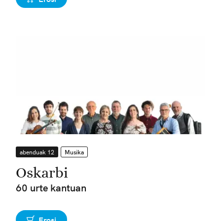
abenduak 12
Musika
Oskarbi
60 urte kantuan
Erosi