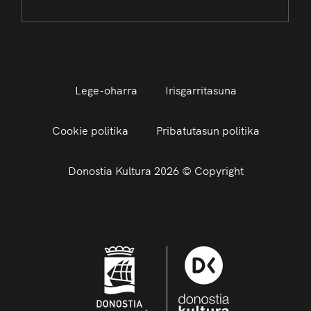
Lege-oharra
Irisgarritasuna
Cookie politika
Pribatutasun politika
Donostia Kultura 2026 © Copyright