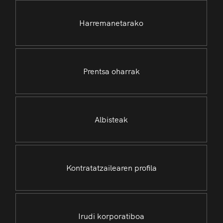
Harremanetarako
Prentsa oharrak
Albisteak
Kontratatzailearen profila
Irudi korporatiboa