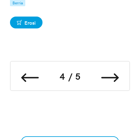
Berria
Erosi
4
5