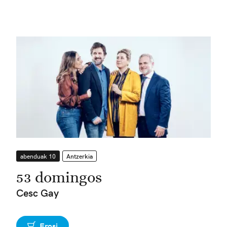
abenduak 10
Antzerkia
53 domingos
Cesc Gay
Erosi