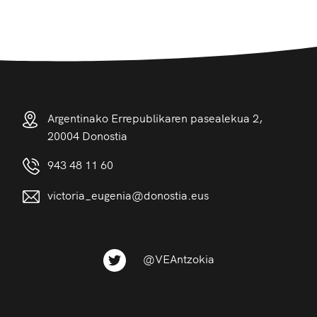
Argentinako Errepublikaren pasealekua 2,
20004 Donostia
943 48 11 60
victoria_eugenia@donostia.eus
@VEAntzokia