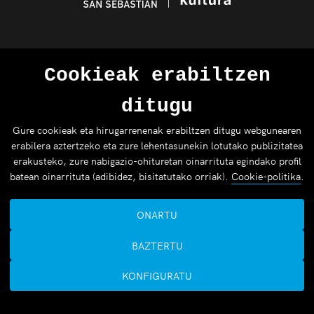
Cookieak erabiltzen
ditugu
Gure cookieak eta hirugarrenenak erabiltzen ditugu webgunearen
erabilera aztertzeko eta zure lehentasunekin lotutako publizitatea
erakusteko, zure nabigazio-ohituretan oinarrituta egindako profil
batean oinarrituta (adibidez, bisitatutako orriak).
Cookie-politika
.
ONARTU
BAZTERTU
KONFIGURATU