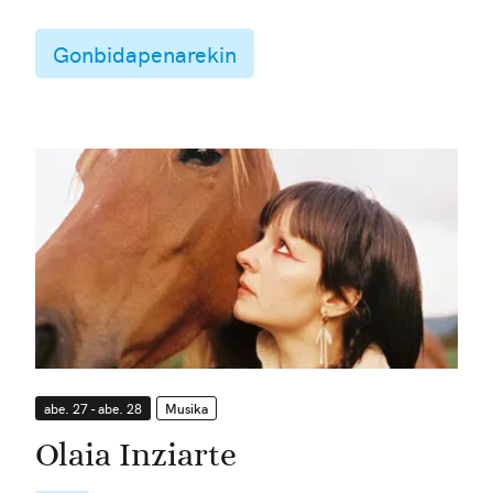
Gonbidapenarekin
abe. 27 - abe. 28
Musika
Olaia Inziarte