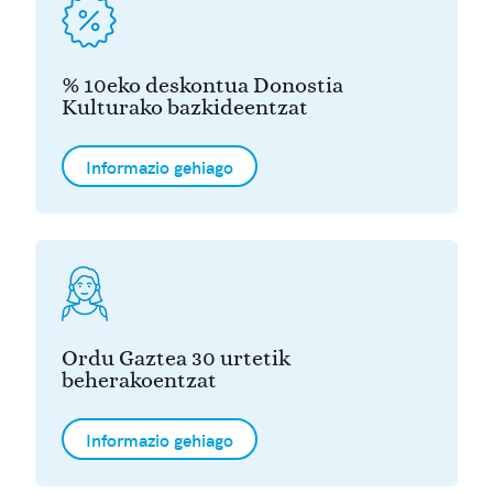
% 10eko deskontua Donostia
Kulturako bazkideentzat
Informazio gehiago
Ordu Gaztea 30 urtetik
beherakoentzat
Informazio gehiago