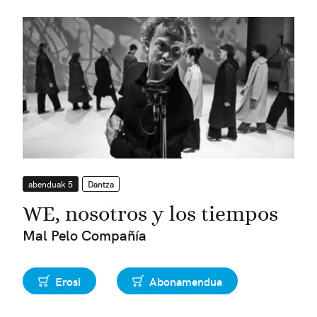
abenduak 5
Dantza
WE, nosotros y los tiempos
Mal Pelo Compañía
Erosi
Abonamendua
Erosi