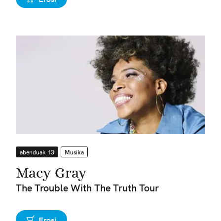
abenduak 13
Musika
Macy Gray
The Trouble With The Truth Tour
Erosi