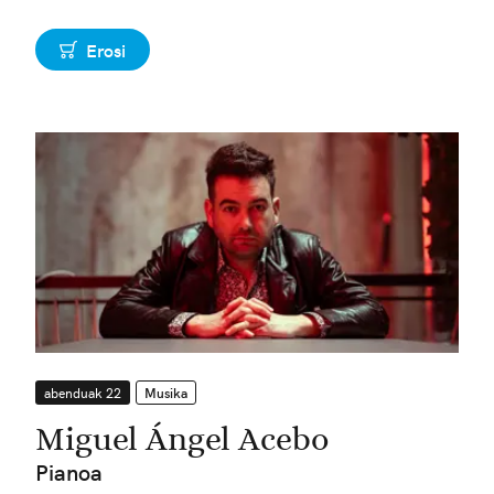
Erosi
abenduak 22
Musika
Miguel Ángel Acebo
Pianoa