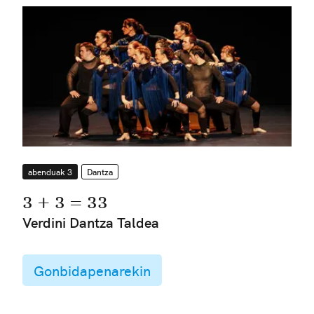
abenduak 3
Dantza
3 + 3 = 33
Verdini Dantza Taldea
Gonbidapenarekin