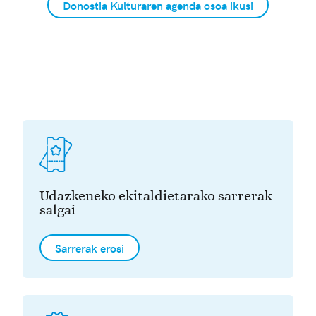
Donostia Kulturaren agenda osoa ikusi
Udazkeneko ekitaldietarako sarrerak
salgai
Sarrerak erosi